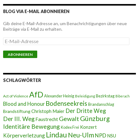
BLOG VIA E-MAIL ABONNIEREN
Gib deine E-Mail-Adresse an, um Benachrichtigungen über neue
Beiträge via E-Mail zu erhalten.
E
-
M
a
i
l
-
A
SCHLAGWÖRTER
d
r
AfD
e
Alexander Heinig
Bezirkstag
Act of Violence
Beleidigung
Biberach
s
Bodenseekreis
Blood and Honour
Brandanschlag
s
Der Dritte Weg
Brandstiftung
Christoph Maier
e
Günzburg
Gewalt
Der III. Weg
Faustrecht
Identitäre Bewegung
Konzert
Kodex Frei
Lindau
Neu-Ulm
Körperverletzung
NPD
NSU