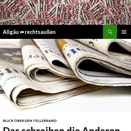
Suchen
Springe
Allgäu ⇏ rechtsaußen
zum
PRIMÄR
Inhalt
MENÜ
BLICK ÜBER DEN TELLERRAND
Das schreiben die Anderen