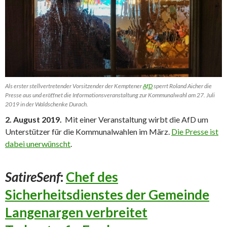
Als erster stellvertretender Vorsitzender der Kemptener
AfD
sperrt Roland Aicher die
Presse aus und eröffnet die Informationsveranstaltung zur Kommunalwahl am 27. Juli
2019 in der Waldschenke Durach.
2. August 2019.
Mit einer Veranstaltung wirbt die AfD um
Unterstützer für die Kommunalwahlen im März.
Die Presse ist
dabei unerwünscht
.
SatireSenf
:
Chef des
Sicherheitsdienstes der Gemeinde
Langenargen verbreitet