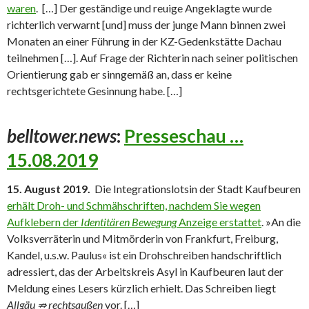
waren
. […] Der geständige und reuige Angeklagte wurde
richterlich verwarnt [und] muss der junge Mann binnen zwei
Monaten an einer Führung in der KZ-Gedenkstätte Dachau
teilnehmen […]. Auf Frage der Richterin nach seiner politischen
Orientierung gab er sinngemäß an, dass er keine
rechtsgerichtete Gesinnung habe. […]
belltower.news
:
Presseschau …
15.08.2019
15. August 2019.
Die Integrationslotsin der Stadt Kaufbeuren
erhält Droh- und Schmähschriften, nachdem Sie wegen
Aufklebern der
Identitären Bewegung
Anzeige erstattet
. »An die
Volksverräterin und Mitmörderin von Frankfurt, Freiburg,
Kandel, u.s.w. Paulus« ist ein Drohschreiben handschriftlich
adressiert, das der Arbeitskreis Asyl in Kaufbeuren laut der
Meldung eines Lesers kürzlich erhielt. Das Schreiben liegt
Allgäu ⇏ rechtsaußen
vor. […]