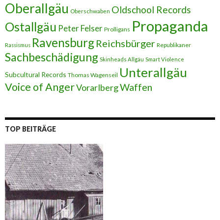
Oberallgäu
Oldschool Records
Oberschwaben
Propaganda
Ostallgäu
Peter Felser
Prolligans
Ravensburg
Reichsbürger
Republikaner
Rassismus
Sachbeschädigung
Skinheads Allgäu
Smart Violence
Unterallgäu
Subcultural Records
Thomas Wagenseil
Voice of Anger
Waffen
Vorarlberg
TOP BEITRÄGE