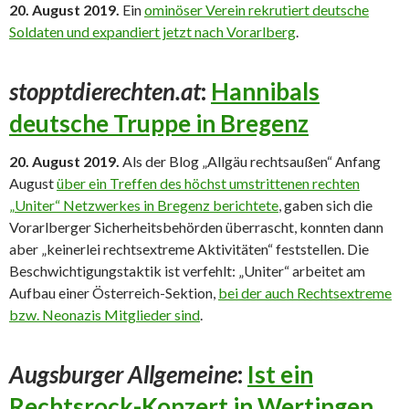
20. August 2019.
Ein
ominöser Verein rekrutiert deutsche
Soldaten und expandiert jetzt nach Vorarlberg
.
stopptdierechten.at
:
Hannibals
deutsche Truppe in Bregenz
20. August 2019.
Als der Blog „Allgäu rechtsaußen“ Anfang
August
über ein Treffen des höchst umstrittenen rechten
„Uniter“ Netzwerkes in Bregenz berichtete
, gaben sich die
Vorarlberger Sicherheitsbehörden überrascht, konnten dann
aber „keinerlei rechtsextreme Aktivitäten“ feststellen. Die
Beschwichtigungstaktik ist verfehlt: „Uniter“ arbeitet am
Aufbau einer Österreich-Sektion,
bei der auch Rechtsextreme
bzw. Neonazis Mitglieder sind
.
Augsburger Allgemeine
:
Ist ein
Rechtsrock-Konzert in Wertingen