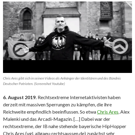
Chris Ares gibt sich in seinen Videos als Anhänger der Identitären und des Bündnis
Deutscher Patrioten. (Screenshot Youtube)
6. August 2019.
Rechtsextreme Internetaktivisten haben
derzeit mit massiven Sperrungen zu kämpfen, die ihre
Reichweite empfindlich beeinflussen. So etwa
Chris Ares
, Alex
Malenki und das Arcadi-Magazin. […] Dabei war der
rechtsextreme, der IB nahe stehende bayerische HipHopper
Chris Ares (vgl. allgaeu-rechtsaussen.de) zunächst sehr