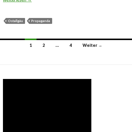
Ostallgäu
Propaganda
Beitrags-
1
2
…
4
Weiter →
Navigation