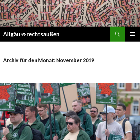
Suchen
Springe
Allgäu ⇏ rechtsaußen
zum
PRIMÄR
Inhalt
MENÜ
Archiv für den Monat: November 2019