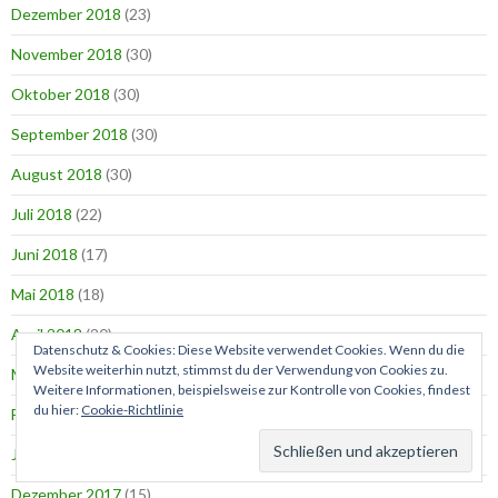
Dezember 2018
(23)
November 2018
(30)
Oktober 2018
(30)
September 2018
(30)
August 2018
(30)
Juli 2018
(22)
Juni 2018
(17)
Mai 2018
(18)
April 2018
(20)
Datenschutz & Cookies: Diese Website verwendet Cookies. Wenn du die
Website weiterhin nutzt, stimmst du der Verwendung von Cookies zu.
März 2018
(15)
Weitere Informationen, beispielsweise zur Kontrolle von Cookies, findest
du hier:
Cookie-Richtlinie
Februar 2018
(16)
Januar 2018
(10)
Dezember 2017
(15)