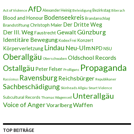
r
AfD
e
Alexander Heinig
Bezirkstag
Act of Violence
Beleidigung
Biberach
s
Bodenseekreis
Blood and Honour
Brandanschlag
s
Der Dritte Weg
Brandstiftung
Christoph Maier
e
Günzburg
Gewalt
Der III. Weg
Faustrecht
Identitäre Bewegung
Konzert
Kodex Frei
Lindau
Neu-Ulm
Körperverletzung
NPD
NSU
Oberallgäu
Oldschool Records
Oberschwaben
Propaganda
Ostallgäu
Peter Felser
Prolligans
Ravensburg
Reichsbürger
Republikaner
Rassismus
Sachbeschädigung
Skinheads Allgäu
Smart Violence
Unterallgäu
Subcultural Records
Thomas Wagenseil
Voice of Anger
Waffen
Vorarlberg
TOP BEITRÄGE