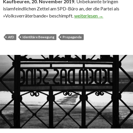
Kaufbeuren, 20. November 2019.
Unbekannte bringen
islamfeindlichen Zettel am SPD-Büro an, der die Partei als
Islamfeindlicher Zettel und
»Volksverräterbande« beschimpft.
weiterlesen
→
AfD
Identitäre Bewegung
Propaganda