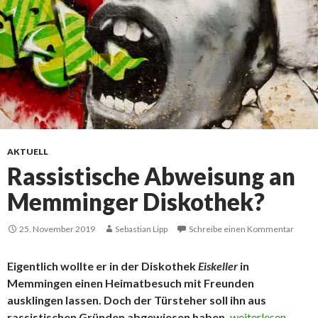
AKTUELL
Rassistische Abweisung an
Memminger Diskothek?
25. November 2019
Sebastian Lipp
Schreibe einen Kommentar
Eigentlich wollte er in der Diskothek
Eiskeller
in
Memmingen einen Heimatbesuch mit Freunden
ausklingen lassen. Doch der Türsteher soll ihn aus
Rassistische Abw
rassistischen Gründen abgewiesen haben.
weiterlesen
→