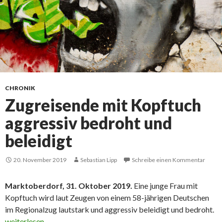
CHRONIK
Zugreisende mit Kopftuch
aggressiv bedroht und
beleidigt
20. November 2019
Sebastian Lipp
Schreibe einen Kommentar
Marktoberdorf, 31. Oktober 2019.
Eine junge Frau mit
Kopftuch wird laut Zeugen von einem 58-jährigen Deutschen
im Regionalzug lautstark und aggressiv beleidigt und bedroht.
Zugreisende mit Kopftuch aggressiv bedroht und beleidigt
weiterlesen
→