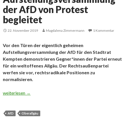
der AfD von Protest
begleitet
22. November 2019
Magdalena Zimmermann
1 Kommentar
Vor den Türen der eigentlich geheimen
Aufstellungsversammlung der AfD für den Stadtrat
Kempten demonstrieren Gegner*innen der Partei erneut
für ein weltoffenes Allgäu. Der Rechtsaußenpartei
werfen sie vor, rechtsradikale Positionen zu
normalisieren.
Aufstellungsversammlung der AfD von Protest begleitet
weiterlesen
→
AfD
Oberallgäu