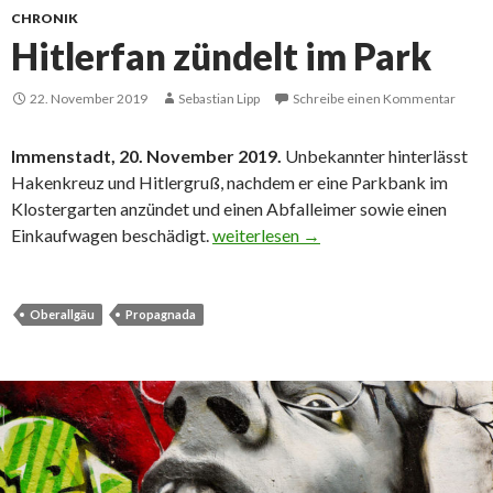
CHRONIK
Hitlerfan zündelt im Park
22. November 2019
Sebastian Lipp
Schreibe einen Kommentar
Immenstadt, 20. November 2019.
Unbekannter hinterlässt
Hakenkreuz und Hitlergruß, nachdem er eine Parkbank im
Klostergarten anzündet und einen Abfalleimer sowie einen
Hitlerfan zündelt im Park
Einkaufwagen beschädigt.
weiterlesen
→
Oberallgäu
Propagnada