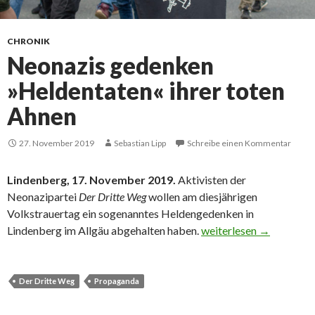
CHRONIK
Neonazis gedenken
»Heldentaten« ihrer toten
Ahnen
27. November 2019
Sebastian Lipp
Schreibe einen Kommentar
Lindenberg, 17. November 2019.
Aktivisten der
Neonazipartei
Der Dritte Weg
wollen am diesjährigen
Volkstrauertag ein sogenanntes Heldengedenken in
Neonazis gedenken »Hel
Lindenberg im Allgäu abgehalten haben.
weiterlesen
→
Der Dritte Weg
Propaganda