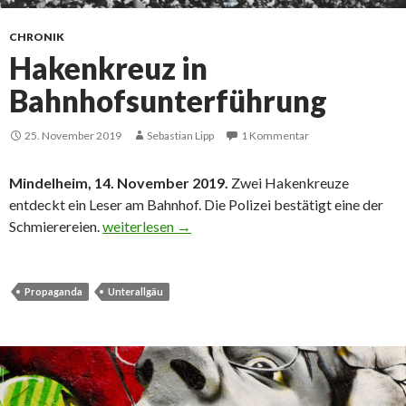
CHRONIK
Hakenkreuz in
Bahnhofsunterführung
25. November 2019
Sebastian Lipp
1 Kommentar
Mindelheim, 14. November 2019.
Zwei Hakenkreuze
entdeckt ein Leser am Bahnhof. Die Polizei bestätigt eine der
Hakenkreuz in Bahnhofsunterführung
Schmierereien.
weiterlesen
→
Propaganda
Unterallgäu