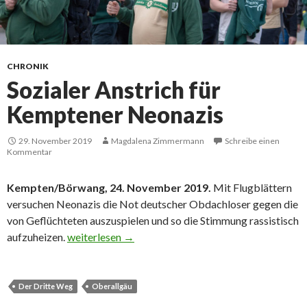
CHRONIK
Sozialer Anstrich für
Kemptener Neonazis
29. November 2019
Magdalena Zimmermann
Schreibe einen
Kommentar
Kempten/Börwang, 24. November 2019.
Mit Flugblättern
versuchen Neonazis die Not deutscher Obdachloser gegen die
von Geflüchteten auszuspielen und so die Stimmung rassistisch
Sozialer Anstrich für Kemptener Neonazis
aufzuheizen.
weiterlesen
→
Der Dritte Weg
Oberallgäu