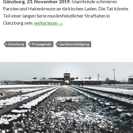
Günzburg, 23. November 2019.
Islamfeinde schmieren
Parolen und Hakenkreuze an türkischen Laden. Die Tat könnte
Teil einer langen Serie muslimfeindlicher Straftaten in
Hakenkreuze an türkischen Laden geschmiert
Günzburg sein.
weiterlesen
→
Günzburg
Propagnada
Sachbeschädigung