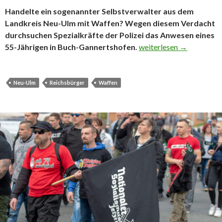
Handelte ein sogenannter Selbstverwalter aus dem
Landkreis Neu-Ulm mit Waffen? Wegen diesem Verdacht
durchsuchen Spezialkräfte der Polizei das Anwesen eines
Razzia: Selbstverwalter
55-Jährigen in Buch-Gannertshofen.
weiterlesen
→
Neu-Ulm
Reichsbürger
Waffen