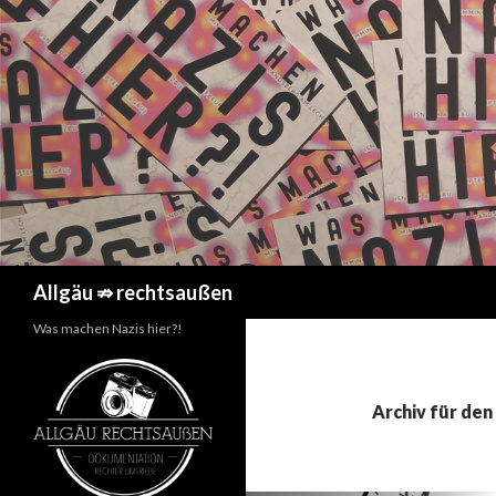
Suchen
Allgäu ⇏ rechtsaußen
Was machen Nazis hier?!
Archiv für den