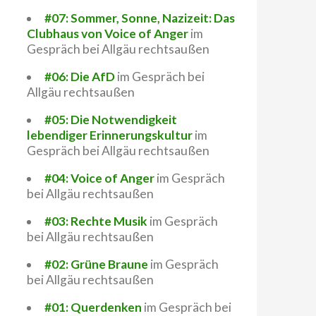
#07: Sommer, Sonne, Nazizeit: Das
Clubhaus von Voice of Anger
im
Gespräch bei Allgäu rechtsaußen
#06: Die AfD
im Gespräch bei
Allgäu rechtsaußen
#05: Die Notwendigkeit
lebendiger Erinnerungskultur
im
Gespräch bei Allgäu rechtsaußen
#04: Voice of Anger
im Gespräch
bei Allgäu rechtsaußen
#03: Rechte Musik
im Gespräch
sch beschmiert
bei Allgäu rechtsaußen
#02: Grüne Braune
im Gespräch
bei Allgäu rechtsaußen
#01: Querdenken
im Gespräch bei