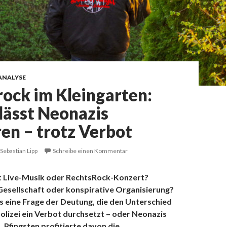
ANALYSE
ock im Kleingarten:
 lässt Neonazis
en – trotz Verbot
Sebastian Lipp
Schreibe einen Kommentar
t Live-Musik oder RechtsRock-Konzert?
esellschaft oder konspirative Organisierung?
s eine Frage der Deutung, die den Unterschied
Polizei ein Verbot durchsetzt – oder Neonazis
 Pfingsten profitierte davon die