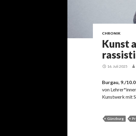
CHRONIK
Kunst 
rassist
16. Juli 2025
Burgau, 9./10.0
von Lehrer*innen
Kunstwerk mit S
Günzburg
Pr