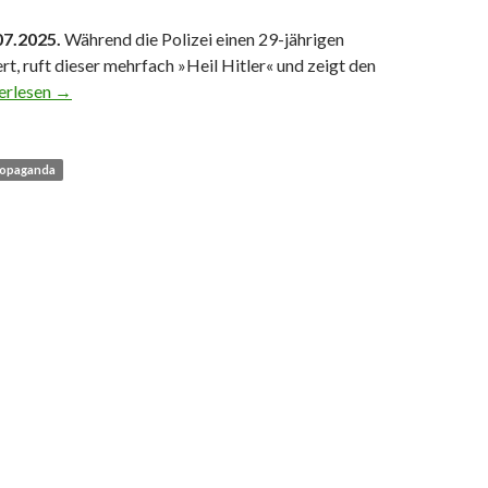
7.2025.
Während die Polizei einen 29-jährigen
ert, ruft dieser mehrfach »Heil Hitler« und zeigt den
ergrüße nach Fahrradsturz
erlesen
→
opaganda