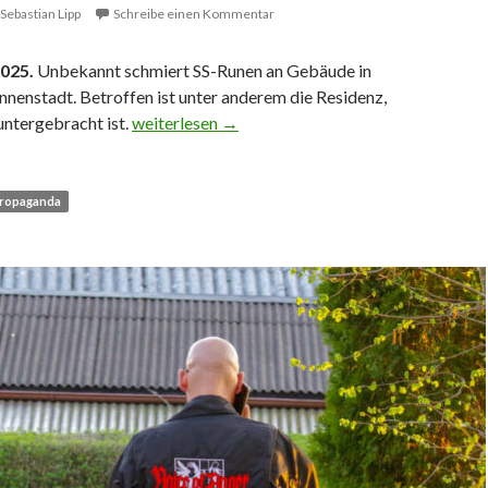
Sebastian Lipp
Schreibe einen Kommentar
2025.
Unbekannt schmiert SS-Runen an Gebäude in
nenstadt. Betroffen ist unter anderem die Residenz,
SS-Runen an Residenz und andere Gebäude gesc
 untergebracht ist.
weiterlesen
→
ropaganda