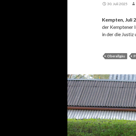
30. Juli 2025
Kempten, Juli 
der Kemptener In
in der die Justiz
Oberallgäu
P