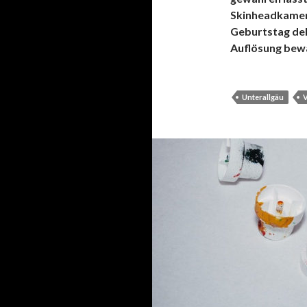
Skinheadkame
Geburtstag dek
Auflösung bew
Unterallgäu
V