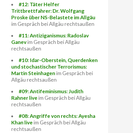
#12: Täter Helfer
Trittbrettfahrer: Dr. Wolfgang
Proske über NS-Belastete im Allgäu
n – trotz Verbot
im Gespräch bei Allgäu rechtsaußen
#11: Antiziganismus: Radoslav
Ganev
im Gespräch bei Allgäu
rechtsaußen
#10: Idar-Oberstein, Querdenken
und stochastischer Terrorismus:
Martin Steinhagen
im Gespräch bei
Allgäu rechtsaußen
#09: Antifeminismus: Judith
Rahner live
im Gespräch bei Allgäu
rechtsaußen
#08: Angriffe von rechts: Ayesha
Khan live
im Gespräch bei Allgäu
rechtsaußen