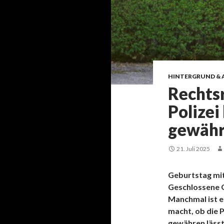
HINTERGRUND & 
Rechtsr
Polizei
gewähr
21. Juli 2025
Geburtstag mi
Geschlossene G
Manchmal ist e
macht, ob die 
gewähren lässt.