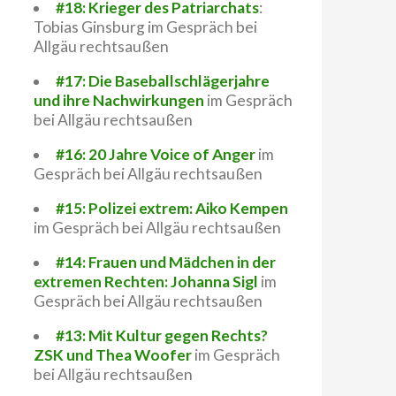
#18: Krieger des Patriarchats
:
Tobias Ginsburg im Gespräch bei
Allgäu rechtsaußen
#17: Die Baseballschlägerjahre
und ihre Nachwirkungen
im Gespräch
bei Allgäu rechtsaußen
#16: 20 Jahre Voice of Anger
im
Gespräch bei Allgäu rechtsaußen
#15: Polizei extrem: Aiko Kempen
im Gespräch bei Allgäu rechtsaußen
#14: Frauen und Mädchen in der
extremen Rechten: Johanna Sigl
im
Gespräch bei Allgäu rechtsaußen
#13: Mit Kultur gegen Rechts?
ZSK und Thea Woofer
im Gespräch
bei Allgäu rechtsaußen