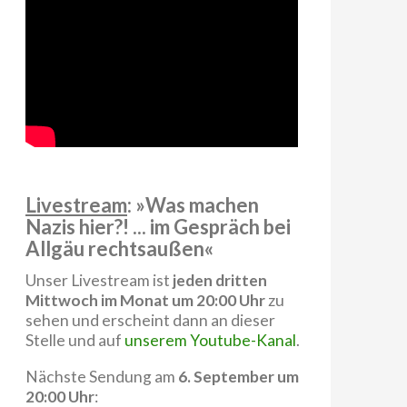
Livestream
: »Was machen
Nazis hier?! ... im Gespräch bei
Allgäu rechtsaußen«
Unser Livestream ist
jeden dritten
Mittwoch im Monat um 20:00 Uhr
zu
sehen und erscheint dann an dieser
Stelle und auf
unserem Youtube-Kanal
.
Nächste Sendung am
6. September um
20:00 Uhr
: