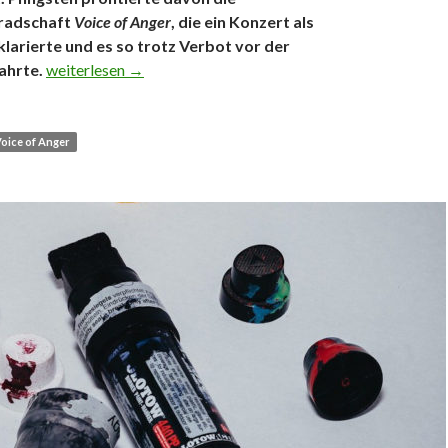
radschaft
Voice of Anger
, die ein Konzert als
larierte und es so trotz Verbot vor der
Rechtsrock im Kleingarten: Polizei lässt Neonazis gewähre
ahrte.
weiterlesen
→
oice of Anger