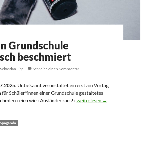
an Grundschule
isch beschmiert
Sebastian Lipp
Schreibe einen Kommentar
7.2025.
Unbekannt verunstaltet ein erst am Vortag
 für Schüler*innen einer Grundschule gestaltetes
Kunst an Grundschule rassisti
chmierereien wie »Ausländer raus!«
weiterlesen
→
opaganda