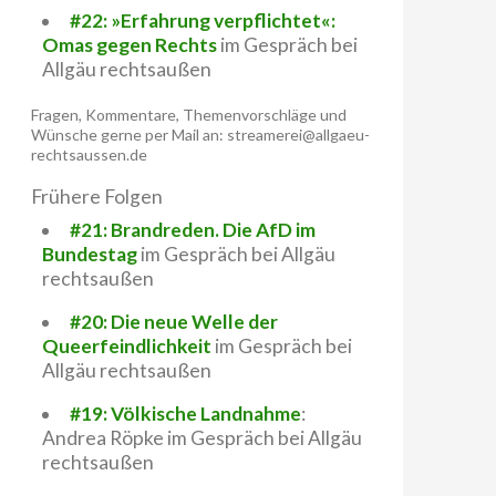
#22: »Erfahrung verpflichtet«:
Omas gegen Rechts
im Gespräch bei
Allgäu rechtsaußen
Fragen, Kommentare, Themenvorschläge und
hmiert
Wünsche gerne per Mail an: streamerei@allgaeu-
rechtsaussen.de
Frühere Folgen
#21: Brandreden. Die AfD im
Bundestag
im Gespräch bei Allgäu
rechtsaußen
#20: Die neue Welle der
Queerfeindlichkeit
im Gespräch bei
Allgäu rechtsaußen
#19: Völkische Landnahme
:
Andrea Röpke im Gespräch bei Allgäu
rechtsaußen