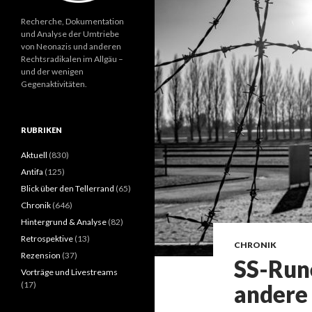
Recherche, Dokumentation
und Analyse der Umtriebe
von Neonazis und anderen
Rechtsradikalen im Allgäu –
und der wenigen
Gegenaktivitäten.
RUBRIKEN
Aktuell
(830)
Antifa
(125)
Blick über den Tellerrand
(65)
Chronik
(646)
Hintergrund & Analyse
(82)
Retrospektive
(13)
CHRONIK
Rezension
(37)
SS-Run
Vorträge und Livestreams
(17)
andere