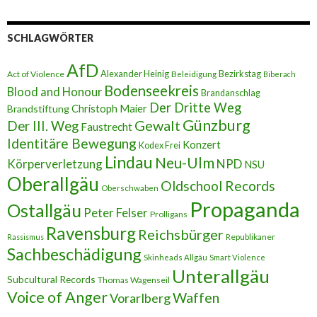
l
-
A
SCHLAGWÖRTER
d
r
AfD
e
Alexander Heinig
Bezirkstag
Act of Violence
Beleidigung
Biberach
s
Bodenseekreis
Blood and Honour
Brandanschlag
s
Der Dritte Weg
Brandstiftung
Christoph Maier
e
Günzburg
Gewalt
Der III. Weg
Faustrecht
Identitäre Bewegung
Konzert
Kodex Frei
Lindau
Neu-Ulm
Körperverletzung
NPD
NSU
Oberallgäu
Oldschool Records
Oberschwaben
Propaganda
Ostallgäu
Peter Felser
Prolligans
Ravensburg
Reichsbürger
Republikaner
Rassismus
Sachbeschädigung
Skinheads Allgäu
Smart Violence
Unterallgäu
Subcultural Records
Thomas Wagenseil
Voice of Anger
Waffen
Vorarlberg