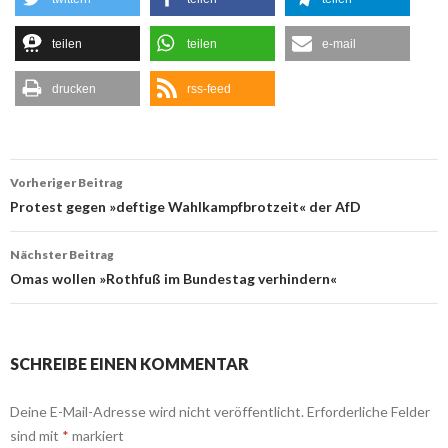
teilen
teilen
e-mail
drucken
rss-feed
Beitrags-
Vorheriger Beitrag
Navigation
Protest gegen »deftige Wahlkampfbrotzeit« der AfD
Nächster Beitrag
Omas wollen »Rothfuß im Bundestag verhindern«
SCHREIBE EINEN KOMMENTAR
Deine E-Mail-Adresse wird nicht veröffentlicht.
Erforderliche Felder
sind mit
*
markiert