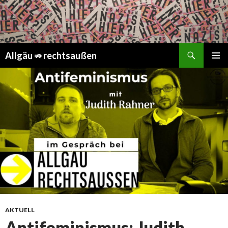
Suchen
Springe
Allgäu ⇏ rechtsaußen
zum
PRIMÄR
Inhalt
MENÜ
AKTUELL
Antifeminismus: Judith