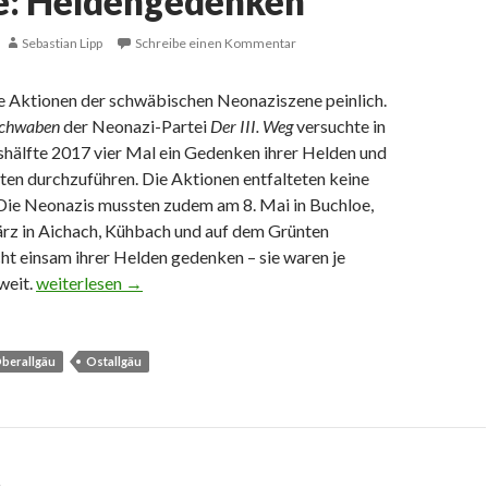
e: Heldengedenken
Sebastian Lipp
Schreibe einen Kommentar
ie Aktionen der schwäbischen Neonaziszene peinlich.
Schwaben
der Neonazi-Partei
Der III. Weg
versuchte in
shälfte 2017 vier Mal ein Gedenken ihrer Helden und
ten durchzuführen. Die Aktionen entfalteten keine
ie Neonazis mussten zudem am 8. Mai in Buchloe,
rz in Aichach, Kühbach und auf dem Grünten
ht einsam ihrer Helden gedenken – sie waren je
Buchloe: Heldengedenken
zweit.
weiterlesen
→
berallgäu
Ostallgäu