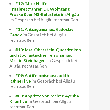
#12: Täter Helfer
Trittbrettfahrer: Dr. Wolfgang
Proske über NS-Belastete im Allgäu
im Gespräch bei Allgäu rechtsaußen
#11: Antiziganismus: Radoslav
Ganev
im Gespräch bei Allgäu
rechtsaußen
#10: Idar-Oberstein, Querdenken
und stochastischer Terrorismus:
Martin Steinhagen
im Gespräch bei
Allgäu rechtsaußen
#09: Antifeminismus: Judith
Rahner live
im Gespräch bei Allgäu
rechtsaußen
#08: Angriffe von rechts: Ayesha
Khan live
im Gespräch bei Allgäu
rechtsaußen