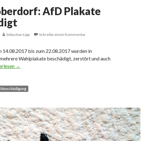
K
berdorf: AfD Plakate
digt
Sebastian Lipp
Schreibe einen Kommentar
 14.08.2017 bis zum 22.08.2017 wurden in
ehrere Wahlplakate beschädigt, zerstört und auch
toberdorf: AfD Plakate beschädigt
erlesen
→
chbeschädigung