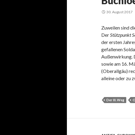
Buchlo
30. August 2017
Zuweilen sind d
Der
Stützpunkt 
der ersten Jahre
gefallenen Solda
Außenwirkung. D
sowie am 16. Mä
(Oberallgäu) rec
alleine oder zu 
Der III. Weg
O