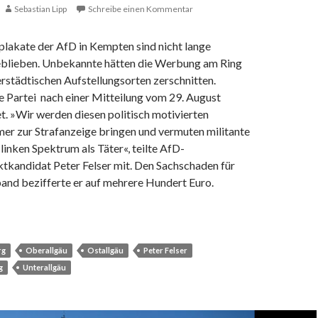
Sebastian Lipp
Schreibe einen Kommentar
plakate der AfD in Kempten sind nicht lange
blieben. Unbekannte hätten die Werbung am Ring
rstädtischen Aufstellungsorten zerschnitten.
e Partei nach einer Mitteilung vom 29. August
t. »Wir werden diesen politisch motivierten
er zur Strafanzeige bringen und vermuten militante
inken Spektrum als Täter«, teilte AfD-
tkandidat Peter Felser mit. Den Sachschaden für
and bezifferte er auf mehrere Hundert Euro.
akate der AfD zerstört
rg
Oberallgäu
Ostallgäu
Peter Felser
g
Unterallgäu