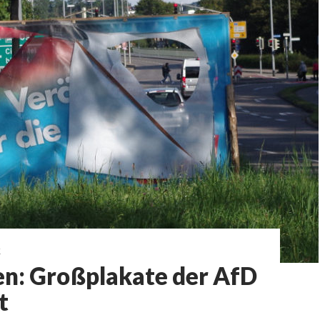
K
n: Großplakate der AfD
t