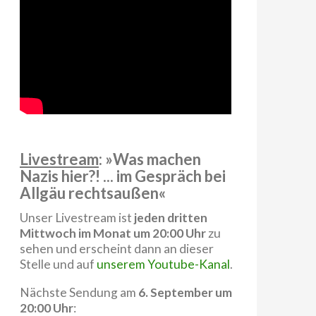
Livestream
: »Was machen
Nazis hier?! ... im Gespräch bei
Allgäu rechtsaußen«
Unser Livestream ist
jeden dritten
Mittwoch im Monat um 20:00 Uhr
zu
sehen und erscheint dann an dieser
Stelle und auf
unserem Youtube-Kanal
.
Nächste Sendung am
6. September um
20:00 Uhr
: