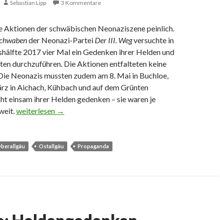
Sebastian Lipp
3 Kommentare
ie Aktionen der schwäbischen Neonaziszene peinlich.
Schwaben
der Neonazi-Partei
Der III. Weg
versuchte in
shälfte 2017 vier Mal ein Gedenken ihrer Helden und
ten durchzuführen. Die Aktionen entfalteten keine
ie Neonazis mussten zudem am 8. Mai in Buchloe,
rz in Aichach, Kühbach und auf dem Grünten
ht einsam ihrer Helden gedenken – sie waren je
Grünten: Neonazis gedenken gefallener Soldaten
zweit.
weiterlesen
→
berallgäu
Ostallgäu
Propaganda