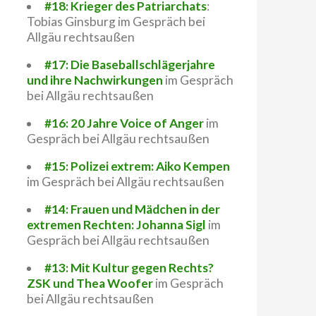
#18: Krieger des Patriarchats
:
Tobias Ginsburg im Gespräch bei
Allgäu rechtsaußen
#17: Die Baseballschlägerjahre
und ihre Nachwirkungen
im Gespräch
bei Allgäu rechtsaußen
#16: 20 Jahre Voice of Anger
im
Gespräch bei Allgäu rechtsaußen
#15: Polizei extrem: Aiko Kempen
im Gespräch bei Allgäu rechtsaußen
#14: Frauen und Mädchen in der
extremen Rechten: Johanna Sigl
im
Gespräch bei Allgäu rechtsaußen
#13: Mit Kultur gegen Rechts?
ZSK und Thea Woofer
im Gespräch
bei Allgäu rechtsaußen