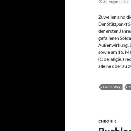
30. August 2017
Zuweilen sind d
Der
Stützpunkt 
der ersten Jahre
gefallenen Solda
Außenwirkung. D
sowie am 16. Mä
(Oberallgäu) rec
alleine oder zu 
Der III. Weg
O
CHRONIK