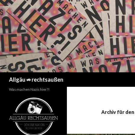
Suchen
Allgäu ⇏ rechtsaußen
Was machen Nazis hier?!
Archiv für de