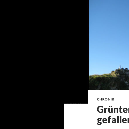
CHRONIK
Grünte
gefalle