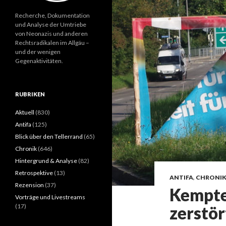
Recherche, Dokumentation
und Analyse der Umtriebe
von Neonazis und anderen
Rechtsradikalen im Allgäu –
und der wenigen
Gegenaktivitäten.
RUBRIKEN
Aktuell
(830)
Antifa
(125)
Blick über den Tellerrand
(65)
Chronik
(646)
Hintergrund & Analyse
(82)
Retrospektive
(13)
ANTIFA
,
CHRONI
Rezension
(37)
Kempte
Vorträge und Livestreams
(17)
zerstör