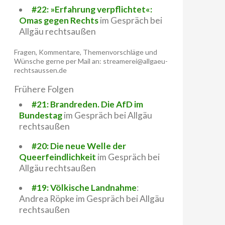
#22: »Erfahrung verpflichtet«:
Omas gegen Rechts
im Gespräch bei
Allgäu rechtsaußen
Fragen, Kommentare, Themenvorschläge und
Wünsche gerne per Mail an: streamerei@allgaeu-
rechtsaussen.de
Frühere Folgen
#21: Brandreden. Die AfD im
Bundestag
im Gespräch bei Allgäu
rechtsaußen
#20: Die neue Welle der
Queerfeindlichkeit
im Gespräch bei
Allgäu rechtsaußen
#19: Völkische Landnahme
:
Andrea Röpke im Gespräch bei Allgäu
rechtsaußen