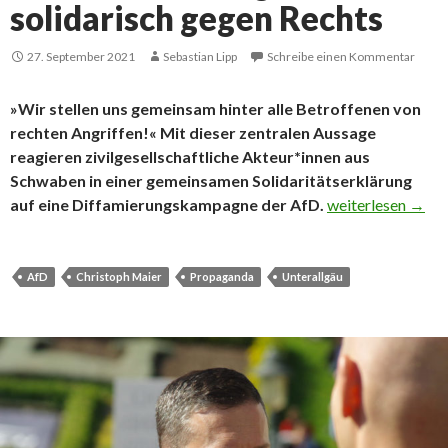
solidarisch gegen Rechts
27. September 2021
Sebastian Lipp
Schreibe einen Kommentar
»Wir stellen uns gemeinsam hinter alle Betroffenen von
rechten Angriffen!« Mit dieser zentralen Aussage
reagieren zivilgesellschaftliche Akteur*innen aus
Schwaben in einer gemeinsamen Solidaritätserklärung
Schwabens Zivilge
auf eine Diffamierungskampagne der AfD.
weiterlesen
→
AfD
Christoph Maier
Propaganda
Unterallgäu