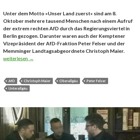
Unter dem Motto »Unser Land zuerst« sind am 8.
Oktober mehrere tausend Menschen nach einem Aufruf
der extrem rechten AfD durch das Regierungsviertel in
Berlin gezogen. Darunter waren auch der Kemptener
Vizepräsident der AfD-Fraktion Peter Felser und der
Memminger Landtagsabgeordnete Christoph Maier.
»Großartige Versammlung« für Allgäuer AfD-Politiker in Berlin
weiterlesen
→
AfD
Christoph Maier
Oberallgäu
Peter Felser
Unterallgäu