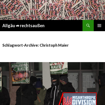
Suchen
Springe
Allgäu ⇏ rechtsaußen
zum
PRIMÄR
Inhalt
MENÜ
Schlagwort-Archive: Christoph Maier