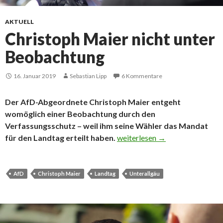
AKTUELL
Christoph Maier nicht unter
Beobachtung
16. Januar 2019
Sebastian Lipp
6 Kommentare
Der AfD-Abgeordnete Christoph Maier entgeht
womöglich einer Beobachtung durch den
Verfassungsschutz – weil ihm seine Wähler das Mandat
Christoph Maier nicht unter B
für den Landtag erteilt haben.
weiterlesen
→
AfD
Christoph Maier
Landtag
Unterallgäu