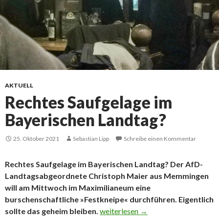
AKTUELL
Rechtes Saufgelage im
Bayerischen Landtag?
25. Oktober 2021
Sebastian Lipp
Schreibe einen Kommentar
Rechtes Saufgelage im Bayerischen Landtag? Der AfD-
Landtagsabgeordnete Christoph Maier aus Memmingen
will am Mittwoch im Maximilianeum eine
burschenschaftliche »Festkneipe« durchführen. Eigentlich
Rechtes Saufgelage im Bayerischen
sollte das geheim bleiben.
weiterlesen
→