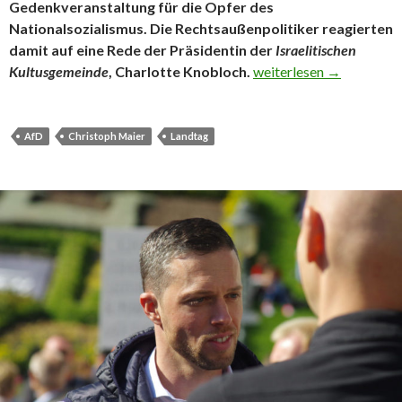
Gedenkveranstaltung für die Opfer des
Nationalsozialismus. Die Rechtsaußenpolitiker reagierten
damit auf eine Rede der Präsidentin der
Israelitischen
AfD stört Gedenken an 
Kultusgemeinde
, Charlotte Knobloch.
weiterlesen
→
AfD
Christoph Maier
Landtag