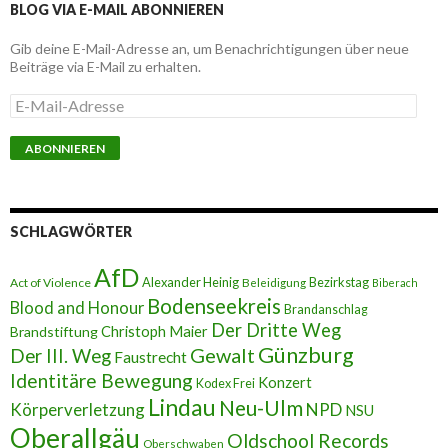
BLOG VIA E-MAIL ABONNIEREN
Gib deine E-Mail-Adresse an, um Benachrichtigungen über neue
Beiträge via E-Mail zu erhalten.
E
-
M
a
i
l
-
A
SCHLAGWÖRTER
d
r
AfD
e
Alexander Heinig
Bezirkstag
Act of Violence
Beleidigung
Biberach
s
Bodenseekreis
Blood and Honour
Brandanschlag
s
Der Dritte Weg
Brandstiftung
Christoph Maier
e
Günzburg
Gewalt
Der III. Weg
Faustrecht
Identitäre Bewegung
Konzert
Kodex Frei
Lindau
Neu-Ulm
Körperverletzung
NPD
NSU
Oberallgäu
Oldschool Records
Oberschwaben