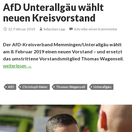
AfD Unterallgäu wählt
neuen Kreisvorstand
12. Februar 2019
Sebastian Lipp
Schreibe einen Kommentar
Der AfD-Kreisverband Memmingen/Unterallgäu wählt
am 8. Februar 2019 einen neuen Vorstand – und ersetzt
das umstrittene Vorstandsmitglied Thomas Wagenseil.
AfD Unterallgäu wählt neuen Kreisvorstand
weiterlesen
→
AfD
Christoph Maier
Thomas Wagenseil
Unterallgäu