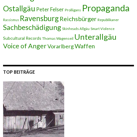
Propaganda
Ostallgäu
Peter Felser
Prolligans
Ravensburg
Reichsbürger
Republikaner
Rassismus
Sachbeschädigung
Skinheads Allgäu
Smart Violence
Unterallgäu
Subcultural Records
Thomas Wagenseil
Voice of Anger
Waffen
Vorarlberg
TOP BEITRÄGE