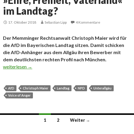
»Ehre, Freiheit, Vaterland«
im Landtag?
17. Oktober 2018
Sebastian Lipp
4 Kommentare
Der Memminger Rechtsanwalt Christoph Maier wird für
die AfD im Bayerischen Landtag sitzen. Damit schicken
die AfD-Anhänger aus dem Allgäu ihren Bewerber mit
dem deutlichsten rechten Profil nach München.
»Ehre, Freiheit, Vaterland« im Landtag?
weiterlesen
→
AfD
Christoph Maier
Landtag
NPD
Unterallgäu
Voice of Anger
Beitrags-
1
2
Weiter →
Navigation