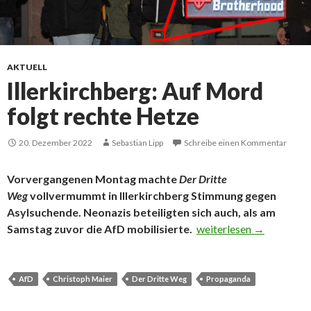
AKTUELL
Illerkirchberg: Auf Mord
folgt rechte Hetze
20. Dezember 2022
Sebastian Lipp
Schreibe einen Kommentar
Vorvergangenen Montag machte
Der Dritte
Weg
vollvermummt in Illerkirchberg Stimmung gegen
Asylsuchende. Neonazis beteiligten sich auch, als am
Illerkirchberg: Auf Mor
Samstag zuvor die AfD mobilisierte.
weiterlesen
→
AfD
Christoph Maier
Der Dritte Weg
Propaganda