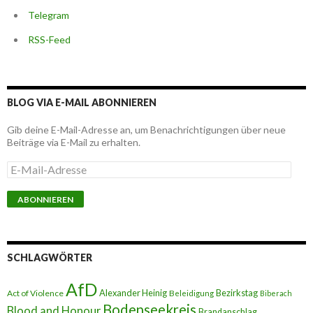
Telegram
RSS-Feed
BLOG VIA E-MAIL ABONNIEREN
Gib deine E-Mail-Adresse an, um Benachrichtigungen über neue
Beiträge via E-Mail zu erhalten.
E
-
M
a
i
l
-
A
SCHLAGWÖRTER
d
r
AfD
e
Alexander Heinig
Bezirkstag
Act of Violence
Beleidigung
Biberach
s
Bodenseekreis
Blood and Honour
Brandanschlag