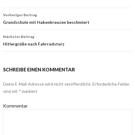
Beitrags-
Vorheriger Beitrag
Navigation
Grundschule mit Hakenkreuzen beschmiert
Nächster Beitrag
Hitlergrüße nach Fahrradsturz
SCHREIBE EINEN KOMMENTAR
Deine E-Mail-Adresse wird nicht veröffentlicht.
Erforderliche Felder
sind mit
*
markiert
Kommentar