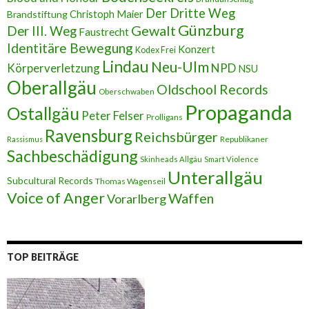
s
Der Dritte Weg
Brandstiftung
Christoph Maier
e
Günzburg
Gewalt
Der III. Weg
Faustrecht
Identitäre Bewegung
Konzert
Kodex Frei
Lindau
Neu-Ulm
Körperverletzung
NPD
NSU
Oberallgäu
Oldschool Records
Oberschwaben
Propaganda
Ostallgäu
Peter Felser
Prolligans
Ravensburg
Reichsbürger
Republikaner
Rassismus
Sachbeschädigung
Skinheads Allgäu
Smart Violence
Unterallgäu
Subcultural Records
Thomas Wagenseil
Voice of Anger
Waffen
Vorarlberg
TOP BEITRÄGE