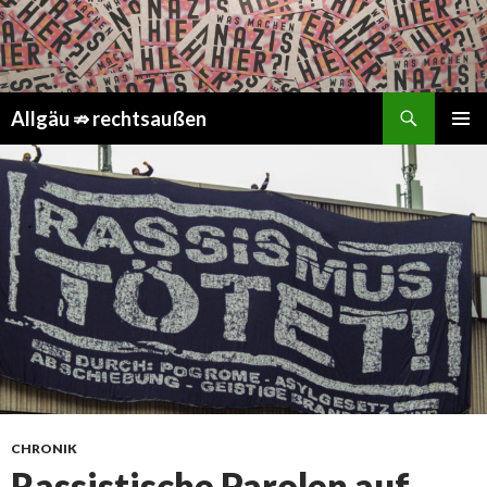
Suchen
Springe
Allgäu ⇏ rechtsaußen
zum
PRIMÄR
Inhalt
MENÜ
CHRONIK
Rassistische Parolen auf