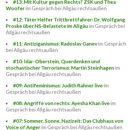
#13: Mit Kultur gegen Rechts? ZSK und Thea
Woofer
im Gespräch bei Allgäu rechtsaußen
#12: Täter Helfer Trittbrettfahrer: Dr. Wolfgang
Proske über NS-Belastete im Allgäu
im Gespräch bei
Allgäu rechtsaußen
#11: Antiziganismus: Radoslav Ganev
im Gespräch
bei Allgäu rechtsaußen
#10: Idar-Oberstein, Querdenken und
stochastischer Terrorismus: Martin Steinhagen
im
Gespräch bei Allgäu rechtsaußen
#09: Antifeminismus: Judith Rahner live
im
Gespräch bei Allgäu rechtsaußen
#08: Angriffe von rechts: Ayesha Khan live
im
Gespräch bei Allgäu rechtsaußen
#07: Sommer, Sonne, Nazizeit: Das Clubhaus von
Voice of Anger
im Gespräch bei Allgäu rechtsaußen