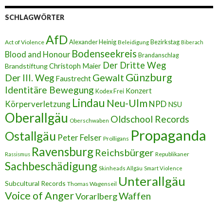
-
A
SCHLAGWÖRTER
d
r
AfD
e
Alexander Heinig
Bezirkstag
Act of Violence
Beleidigung
Biberach
s
Bodenseekreis
Blood and Honour
Brandanschlag
s
Der Dritte Weg
Brandstiftung
Christoph Maier
e
Günzburg
Gewalt
Der III. Weg
Faustrecht
Identitäre Bewegung
Konzert
Kodex Frei
Lindau
Neu-Ulm
Körperverletzung
NPD
NSU
Oberallgäu
Oldschool Records
Oberschwaben
Propaganda
Ostallgäu
Peter Felser
Prolligans
Ravensburg
Reichsbürger
Republikaner
Rassismus
Sachbeschädigung
Skinheads Allgäu
Smart Violence
Unterallgäu
Subcultural Records
Thomas Wagenseil
Voice of Anger
Waffen
Vorarlberg