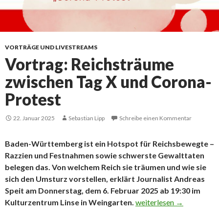
VORTRÄGE UND LIVESTREAMS
Vortrag: Reichsträume
zwischen Tag X und Corona-
Protest
22. Januar 2025
Sebastian Lipp
Schreibe einen Kommentar
Baden-Württemberg ist ein Hotspot für Reichsbewegte –
Razzien und Festnahmen sowie schwerste Gewalttaten
belegen das. Von welchem Reich sie träumen und wie sie
sich den Umsturz vorstellen, erklärt Journalist Andreas
Speit am Donnerstag, dem 6. Februar 2025 ab 19:30 im
Vortrag: Reichsträume z
Kulturzentrum Linse in Weingarten.
weiterlesen
→