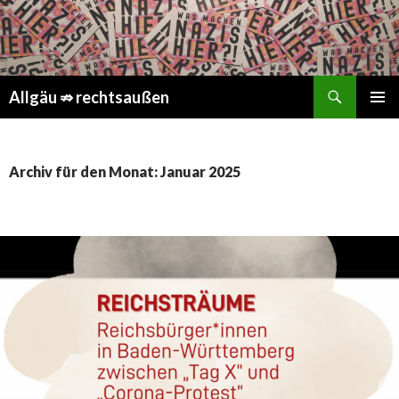
Suchen
Springe
Allgäu ⇏ rechtsaußen
zum
PRIMÄR
Inhalt
MENÜ
Archiv für den Monat: Januar 2025