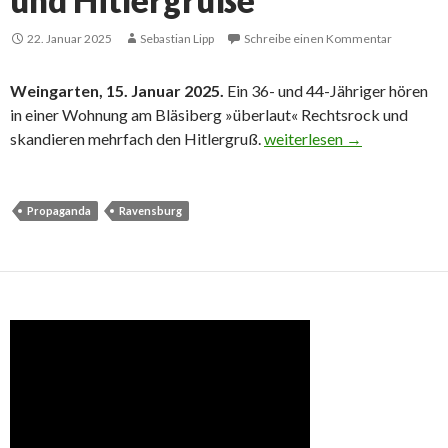
und Hitlergrüße
22. Januar 2025
Sebastian Lipp
Schreibe einen Kommentar
Weingarten, 15. Januar 2025.
Ein 36- und 44-Jähriger hören
in einer Wohnung am Bläsiberg »überlaut« Rechtsrock und
Am Bläsiberg: Rechtsrock 
skandieren mehrfach den Hitlergruß.
weiterlesen
→
Propaganda
Ravensburg