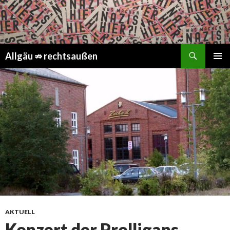
Suchen
Springe
Allgäu ⇏ rechtsaußen
zum
PRIMÄR
Inhalt
MENÜ
AKTUELL
Konzert der Prolligans