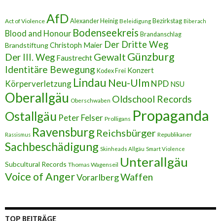
d
r
AfD
e
Alexander Heinig
Bezirkstag
Act of Violence
Beleidigung
Biberach
s
Bodenseekreis
Blood and Honour
Brandanschlag
s
Der Dritte Weg
Brandstiftung
Christoph Maier
e
Günzburg
Gewalt
Der III. Weg
Faustrecht
Identitäre Bewegung
Konzert
Kodex Frei
Lindau
Neu-Ulm
Körperverletzung
NPD
NSU
Oberallgäu
Oldschool Records
Oberschwaben
Propaganda
Ostallgäu
Peter Felser
Prolligans
Ravensburg
Reichsbürger
Republikaner
Rassismus
Sachbeschädigung
Skinheads Allgäu
Smart Violence
Unterallgäu
Subcultural Records
Thomas Wagenseil
Voice of Anger
Waffen
Vorarlberg
TOP BEITRÄGE