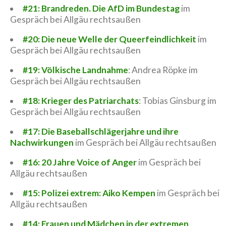
#21: Brandreden. Die AfD im Bundestag
im
Gespräch bei Allgäu rechtsaußen
#20: Die neue Welle der Queerfeindlichkeit
im
Gespräch bei Allgäu rechtsaußen
#19: Völkische Landnahme
: Andrea Röpke im
Gespräch bei Allgäu rechtsaußen
#18: Krieger des Patriarchats
: Tobias Ginsburg im
Gespräch bei Allgäu rechtsaußen
#17: Die Baseballschlägerjahre und ihre
Nachwirkungen
im Gespräch bei Allgäu rechtsaußen
#16: 20 Jahre Voice of Anger
im Gespräch bei
Allgäu rechtsaußen
#15: Polizei extrem: Aiko Kempen
im Gespräch bei
Allgäu rechtsaußen
#14: Frauen und Mädchen in der extremen