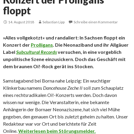
floppt
14. August 2018
Sebastian Lipp
Schreibe einen Kommentar
»Alles vollgekotzt« und randaliert: In Sachsen floppt ein
Konzert der
Prolligans
. Die Neonaziband und ihr Allgäuer
Label
Subcultural Records
versuchen, in eine vorgeblich
unpolitische Szene einzusickern. Doch das Geschäft mit
dem braunen Oi!-Rock gerät ins Stocken.
Samstagabend bei Borna nahe Leipzig: Ein wuchtiger
Klinkerbau namens
Dancehouse Zeche II
soll zum Schauplatz
eines rechtsradikalen Oi!-Konzerts werden. Doch davon
wissen nur wenige. Die Veranstalterin, eine bekannte
Anhängerin der Bornaer Neonaziszene, hat sich viel Mühe
gegeben, den genauen Ort bis zuletzt geheim zu halten. Unser
Redakteur war vor Ort und berichtete für Zeit
Online.
Weiterlesen beim Störungsmelder.