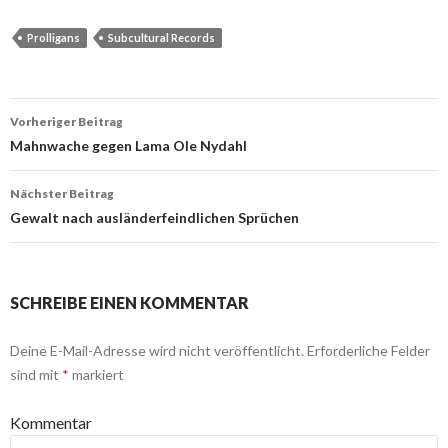
Prolligans
Subcultural Records
Beitrags-
Vorheriger Beitrag
Navigation
Mahnwache gegen Lama Ole Nydahl
Nächster Beitrag
Gewalt nach ausländerfeindlichen Sprüchen
SCHREIBE EINEN KOMMENTAR
Deine E-Mail-Adresse wird nicht veröffentlicht.
Erforderliche Felder
sind mit
*
markiert
Kommentar