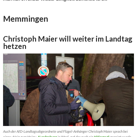
Memmingen
Christoph Maier will weiter im Landtag
hetzen
Auch der AfD-Landtagsabgeordnete und Flügel-Anhänger Christoph Maier sprach bei
einer »Nein zum Heim«-
Kundgebung
in Waal, auf der auch ein
Hitlergruß
gezeigt wurde..