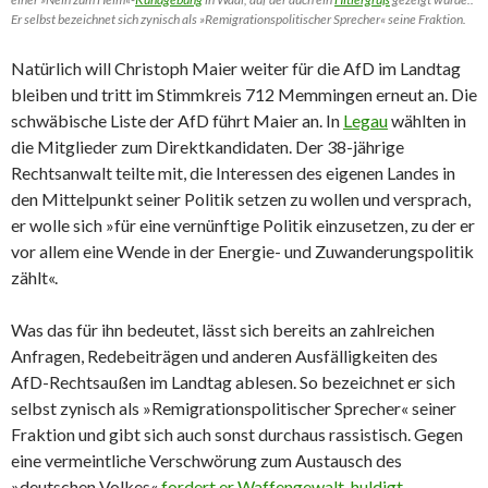
Er selbst bezeichnet sich zynisch als »Remigrationspolitischer Sprecher« seine Fraktion.
Natürlich will Christoph Maier weiter für die AfD im Landtag
bleiben und tritt im Stimmkreis 712 Memmingen erneut an. Die
schwäbische Liste der AfD führt Maier an. In
Legau
wählten in
die Mitglieder zum Direktkandidaten. Der 38-jährige
Rechtsanwalt teilte mit, die Interessen des eigenen Landes in
den Mittelpunkt seiner Politik setzen zu wollen und versprach,
er wolle sich »für eine vernünftige Politik einzusetzen, zu der er
vor allem eine Wende in der Energie- und Zuwanderungspolitik
zählt«.
Was das für ihn bedeutet, lässt sich bereits an zahlreichen
Anfragen, Redebeiträgen und anderen Ausfälligkeiten des
AfD-Rechtsaußen im Landtag ablesen. So bezeichnet er sich
selbst zynisch als »Remigrationspolitischer Sprecher« seiner
Fraktion und gibt sich auch sonst durchaus rassistisch. Gegen
eine vermeintliche Verschwörung zum Austausch des
»deutschen Volkes«
fordert er Waffengewalt, huldigt