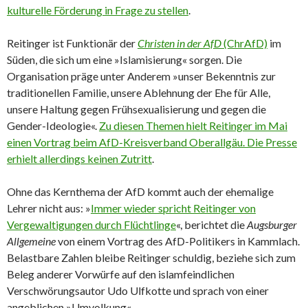
kulturelle Förderung in Frage zu stellen
.
Reitinger ist Funktionär der
Christen in der AfD
(ChrAfD)
im
Süden, die sich um eine »Islamisierung« sorgen. Die
Organisation präge unter Anderem »unser Bekenntnis zur
traditionellen Familie, unsere Ablehnung der Ehe für Alle,
unsere Haltung gegen Frühsexualisierung und gegen die
Gender-Ideologie«.
Zu diesen Themen hielt Reitinger im Mai
einen Vortrag beim AfD-Kreisverband Oberallgäu. Die Presse
erhielt allerdings keinen Zutritt
.
Ohne das Kernthema der AfD kommt auch der ehemalige
Lehrer nicht aus: »
Immer wieder spricht Reitinger von
Vergewaltigungen durch Flüchtlinge
«, berichtet die
Augsburger
Allgemeine
von einem Vortrag des AfD-Politikers in Kammlach.
Belastbare Zahlen bleibe Reitinger schuldig, beziehe sich zum
Beleg anderer Vorwürfe auf den islamfeindlichen
Verschwörungsautor Udo Ulfkotte und sprach von einer
angeblichen »Umvolkung«.