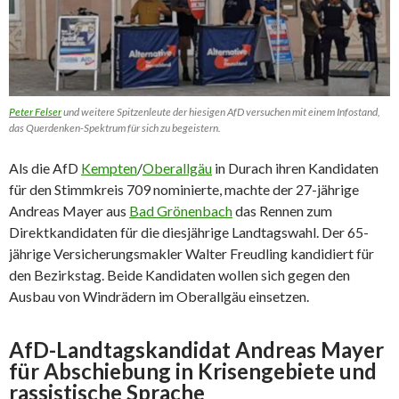
Peter Felser
und weitere Spitzenleute der hiesigen AfD versuchen mit einem Infostand,
das Querdenken-Spektrum für sich zu begeistern.
Als die AfD
Kempten
/
Oberallgäu
in Durach ihren Kandidaten
für den Stimmkreis 709 nominierte, machte der 27-jährige
Andreas Mayer aus
Bad Grönenbach
das Rennen zum
Direktkandidaten für die diesjährige Landtagswahl. Der 65-
jährige Versicherungsmakler Walter Freudling kandidiert für
den Bezirkstag. Beide Kandidaten wollen sich gegen den
Ausbau von Windrädern im Oberallgäu einsetzen.
AfD-Landtagskandidat Andreas Mayer
für Abschiebung in Krisengebiete und
rassistische Sprache