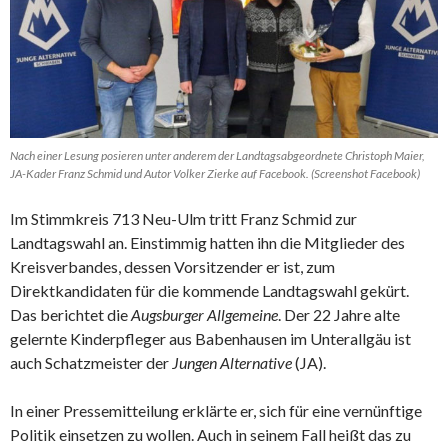
Nach einer Lesung posieren unter anderem der Landtagsabgeordnete Christoph Maier,
JA-Kader Franz Schmid und Autor Volker Zierke auf Facebook. (Screenshot Facebook)
Im Stimmkreis 713 Neu-Ulm tritt Franz Schmid zur
Landtagswahl an. Einstimmig hatten ihn die Mitglieder des
Kreisverbandes, dessen Vorsitzender er ist, zum
Direktkandidaten für die kommende Landtagswahl gekürt.
Das berichtet die
Augsburger Allgemeine
. Der 22 Jahre alte
gelernte Kinderpfleger aus Babenhausen im Unterallgäu ist
auch Schatzmeister der
Jungen Alternative
(JA).
In einer Pressemitteilung erklärte er, sich für eine vernünftige
Politik einsetzen zu wollen. Auch in seinem Fall heißt das zu