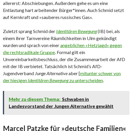
allererst: Abschiebungen. Außerdem gehe es um eine
Entlastung hart arbeitender Bürger*innen. Auch Schmid setzt
auf Kernkraft und »sauberes russisches Gas«.
Zuletzt sprang Schmid der
Identitären Bewegung
(IB) bei, als
einem ihrer Tarnvereine Räumlichkeiten in Ulm gekündigt
wurden und sprach von einer
angeblichen »Hetzjagd« gegen
die rechtsradikale Gruppe
. Formal gilt ein
Unvereinbarkeitsbeschluss, der die Zusammenarbeit der AfD
mit der IB verbietet. Tatsächlich ist Schmid’s AfD-
Jugendverband
Junge Alternative
aber [
mitunter schwer von
der hiesigen
Identitären Bewegung
zu unterscheiden
.
Mehr zu diesem Thema:
Schwaben in
Landesvorstand der Jungen Alternative gewählt
Marcel Patzke für »deutsche Familien«