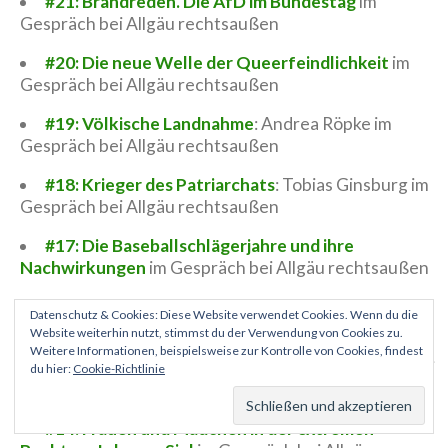
#21: Brandreden. Die AfD im Bundestag
im
Gespräch bei Allgäu rechtsaußen
#20: Die neue Welle der Queerfeindlichkeit
im
Gespräch bei Allgäu rechtsaußen
#19: Völkische Landnahme
: Andrea Röpke im
Gespräch bei Allgäu rechtsaußen
#18: Krieger des Patriarchats
: Tobias Ginsburg im
Gespräch bei Allgäu rechtsaußen
#17: Die Baseballschlägerjahre und ihre
Nachwirkungen
im Gespräch bei Allgäu rechtsaußen
#16: 20 Jahre Voice of Anger
im Gespräch bei
Datenschutz & Cookies: Diese Website verwendet Cookies. Wenn du die
Allgäu rechtsaußen
Website weiterhin nutzt, stimmst du der Verwendung von Cookies zu.
Weitere Informationen, beispielsweise zur Kontrolle von Cookies, findest
#15: Polizei extrem: Aiko Kempen
im Gespräch bei
du hier:
Cookie-Richtlinie
Allgäu rechtsaußen
#14: Frauen und Mädchen in der extremen