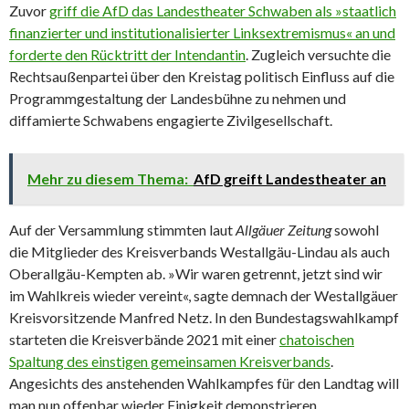
Zuvor
griff die AfD das Landestheater Schwaben als »staatlich
finanzierter und institutionalisierter Linksextremismus« an und
forderte den Rücktritt der Intendantin
. Zugleich versuchte die
Rechtsaußenpartei über den Kreistag politisch Einfluss auf die
Programmgestaltung der Landesbühne zu nehmen und
diffamierte Schwabens engagierte Zivilgesellschaft.
Mehr zu diesem Thema:
AfD greift Landestheater an
Auf der Versammlung stimmten laut
Allgäuer Zeitung
sowohl
die Mitglieder des Kreisverbands Westallgäu-Lindau als auch
Oberallgäu-Kempten ab. »Wir waren getrennt, jetzt sind wir
im Wahlkreis wieder vereint«, sagte demnach der Westallgäuer
Kreisvorsitzende Manfred Netz. In den Bundestagswahlkampf
starteten die Kreisverbände 2021 mit einer
chatoischen
Spaltung des einstigen gemeinsamen Kreisverbands
.
Angesichts des anstehenden Wahlkampfes für den Landtag will
man nun offenbar wieder Einigkeit demonstrieren.