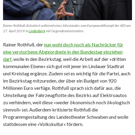
Rainer Rothfuß diskutiert während eines Infostandes zum Europawahlkampf der AfD am
27. April 2019 in
Lindenberg
mit Gegendemonstranten.
Rainer Rothfuß, der
nun wohl doch noch als Nachrücker für
eine verstorbene Abgeordnete in den Bundestag einziehen
darf
, wolle in den Bezirkstag, weil die Arbeit auf der »dritten
kommunalen Ebene« sich gut mit jener im Lindauer Stadtrat
und Kreistag ergänze. Zudem sei es wichtig für die Partei, auch
im Bezirkstag mitzureden, der über ein Budget von 920
Millionen Euro verfüge. Rothfuß sprach sich dafür aus, die
Umstellung der Fahrzeugflotte des Bezirks auf Elektroautos
zu verhindern, weil diese »weder ökonomisch noch ökologisch
sinnvoll« sei. Außerdem kritisierte Rothfuß die
Programmgestaltung des Landestheater Schwaben und wolle
stattdessen eine »Volkskultur« fördern.