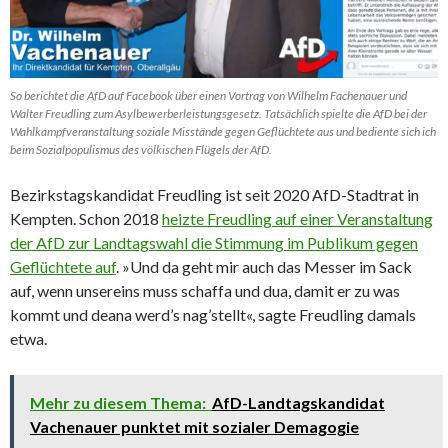
So berichtet die AfD auf Facebook über einen Vortrag von Wilhelm Fachenauer und
Walter Freudling zum Asylbewerberleistungsgesetz. Tatsächlich spielte die AfD bei der
Wahlkampfveranstaltung soziale Misstände gegen Geflüchtete aus und bediente sich ich
beim Sozialpopulismus des völkischen Flügels der AfD.
Bezirkstagskandidat Freudling ist seit 2020 AfD-Stadtrat in
Kempten. Schon 2018
heizte Freudling auf einer Veranstaltung
der AfD zur Landtagswahl die Stimmung im Publikum gegen
Geflüchtete auf
. »Und da geht mir auch das Messer im Sack
auf, wenn unsereins muss schaffa und dua, damit er zu was
kommt und deana werd’s nag’stellt«, sagte Freudling damals
etwa.
Mehr zu diesem Thema:
AfD-Landtagskandidat
Vachenauer punktet mit sozialer Demagogie