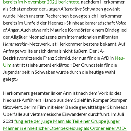
bereits im November 2021 berichtete
, nachdem Herkommer
als Schatzmeister der
Jungen Alternative
Schwaben gewählt
wurde. Nach unseren Recherchen bewegte sich Herkommer
bereits im Umfeld der Neonazi-Skinheadkameradschaft
Voice
of Anger
. Auch etwa mit Maurice Korndörfer, einem Bindeglied
der Allgäuer Neonaziszene zum internationalen militanten
Hammerskin
-Netzwerk, ist Herkommer bestens bekannt. Auf
Anfrage wollte er sich damals nicht äußern. Der JA-
Bezirksvorsitzende Franz Schmid, der nun für die AfD in
Neu-
Ulm
antritt (siehe unten) erklärte: »Der Grundstein für die
Jugendarbeit in Schwaben wurde durch die heutige Wahl
gelegt.«
Herkommers gesamter linker Arm ist nach dem Vorbild des
Neonazi-Anführers Hando aus dem Spielfilm Romper Stomper
tätowiert, der im Film mit einer Bande gewalttätiger Skinheads
Überfälle auf vietnamesische Einwanderer durchführt. Im Juli
2021
fungierte der junge Mann als Teil einer Gruppe junger
Männer in einheitlicher Oberbekleidung als Ordner einer AfD-