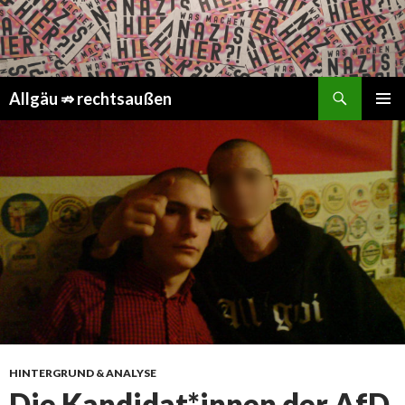
Suchen
Springe
Allgäu ⇏ rechtsaußen
zum
PRIMÄR
Inhalt
MENÜ
HINTERGRUND & ANALYSE
Die Kandidat*innen der AfD