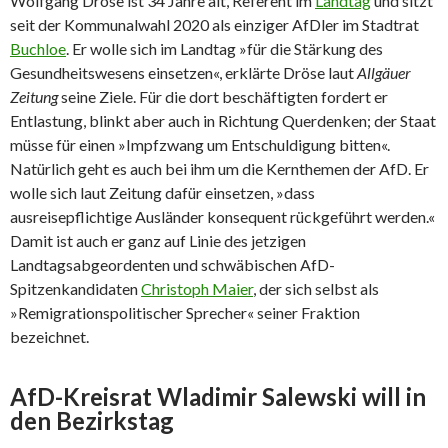
Wolfgang Dröse ist 34 Jahre alt, Referent im
Landtag
und sitzt
seit der Kommunalwahl 2020 als einziger AfDler im Stadtrat
Buchloe
. Er wolle sich im Landtag »für die Stärkung des
Gesundheitswesens einsetzen«, erklärte Dröse laut
Allgäuer
Zeitung
seine Ziele. Für die dort beschäftigten fordert er
Entlastung, blinkt aber auch in Richtung Querdenken; der Staat
müsse für einen »Impfzwang um Entschuldigung bitten«.
Natürlich geht es auch bei ihm um die Kernthemen der AfD. Er
wolle sich laut Zeitung dafür einsetzen, »dass
ausreisepflichtige Ausländer konsequent rückgeführt werden.«
Damit ist auch er ganz auf Linie des jetzigen
Landtagsabgeordenten und schwäbischen AfD-
Spitzenkandidaten
Christoph Maier
, der sich selbst als
»Remigrationspolitischer Sprecher« seiner Fraktion
bezeichnet.
AfD-Kreisrat Wladimir Salewski will in
den Bezirkstag