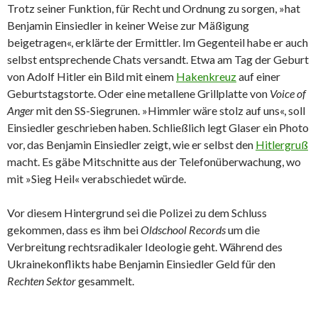
Trotz seiner Funktion, für Recht und Ordnung zu sorgen, »hat
Benjamin Einsiedler in keiner Weise zur Mäßigung
beigetragen«, erklärte der Ermittler. Im Gegenteil habe er auch
selbst entsprechende Chats versandt. Etwa am Tag der Geburt
von Adolf Hitler ein Bild mit einem
Hakenkreuz
auf einer
Geburtstagstorte. Oder eine metallene Grillplatte von
Voice of
Anger
mit den SS-Siegrunen. »Himmler wäre stolz auf uns«, soll
Einsiedler geschrieben haben. Schließlich legt Glaser ein Photo
vor, das Benjamin Einsiedler zeigt, wie er selbst den
Hitlergruß
macht. Es gäbe Mitschnitte aus der Telefonüberwachung, wo
mit »Sieg Heil« verabschiedet würde.
Vor diesem Hintergrund sei die Polizei zu dem Schluss
gekommen, dass es ihm bei
Oldschool Records
um die
Verbreitung rechtsradikaler Ideologie geht. Während des
Ukrainekonflikts habe Benjamin Einsiedler Geld für den
Rechten Sektor
gesammelt.