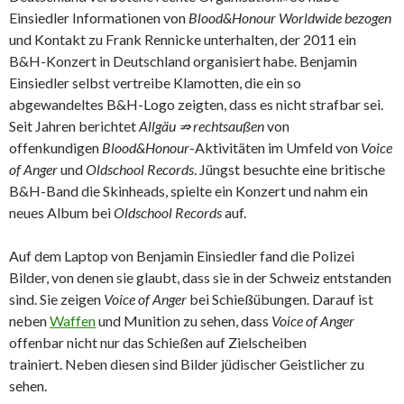
Einsiedler Informationen von
Blood&Honour Worldwide bezogen
und Kontakt zu Frank Rennicke unterhalten, der 2011 ein
B&H-Konzert in Deutschland organisiert habe. Benjamin
Einsiedler selbst vertreibe Klamotten, die ein so
abgewandeltes B&H-Logo zeigten, dass es nicht strafbar sei.
Seit Jahren berichtet
Allgäu ⇏ rechtsaußen
von
offenkundigen
Blood&Honour
-Aktivitäten im Umfeld von
Voice
of Anger
und
Oldschool Records
. Jüngst besuchte eine britische
B&H-Band die Skinheads, spielte ein Konzert und nahm ein
neues Album bei
Oldschool Records
auf.
Auf dem Laptop von Benjamin Einsiedler fand die Polizei
Bilder, von denen sie glaubt, dass sie in der Schweiz entstanden
sind. Sie zeigen
Voice of Anger
bei Schießübungen. Darauf ist
neben
Waffen
und Munition zu sehen, dass
Voice of Anger
offenbar nicht nur das Schießen auf Zielscheiben
trainiert. Neben diesen sind Bilder jüdischer Geistlicher zu
sehen.