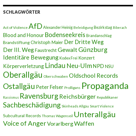
l
-
A
SCHLAGWÖRTER
d
r
AfD
e
Alexander Heinig
Bezirkstag
Act of Violence
Beleidigung
Biberach
s
Bodenseekreis
Blood and Honour
Brandanschlag
s
Der Dritte Weg
Brandstiftung
Christoph Maier
e
Günzburg
Gewalt
Der III. Weg
Faustrecht
Identitäre Bewegung
Konzert
Kodex Frei
Lindau
Neu-Ulm
Körperverletzung
NPD
NSU
Oberallgäu
Oldschool Records
Oberschwaben
Propaganda
Ostallgäu
Peter Felser
Prolligans
Ravensburg
Reichsbürger
Republikaner
Rassismus
Sachbeschädigung
Skinheads Allgäu
Smart Violence
Unterallgäu
Subcultural Records
Thomas Wagenseil
Voice of Anger
Waffen
Vorarlberg