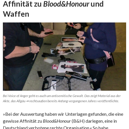
Affinität zu
Blood&Honour
und
Waffen
Bei Voice of Anger geht es auch um antisemitische Gewalt. Das zeigt Material aus der
Akte, das Allgäu ⇏ rechtsaußen bereits Anfang vergangenen Jahres veröffentlichte.
»Bei der Auswertung haben wir Unterlagen gefunden, die eine
gewisse Affinität zu
Blood&Honour
(B&H) darlegen, eine in
Deutschland verbotene rechte Organisation.« So habe