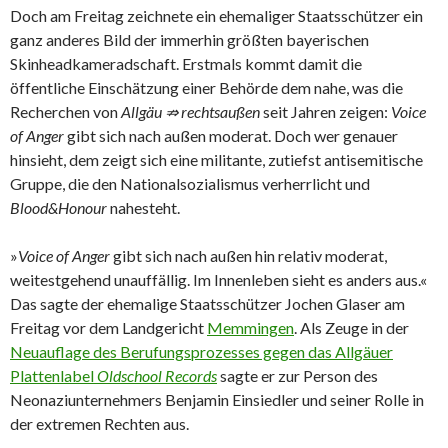
Doch am Freitag zeichnete ein ehemaliger Staatsschützer ein
ganz anderes Bild der immerhin größten bayerischen
Skinheadkameradschaft. Erstmals kommt damit die
öffentliche Einschätzung einer Behörde dem nahe, was die
Recherchen von
Allgäu ⇏ rechtsaußen
seit Jahren zeigen:
Voice
of Anger
gibt sich nach außen moderat. Doch wer genauer
hinsieht, dem zeigt sich eine militante, zutiefst antisemitische
Gruppe, die den Nationalsozialismus verherrlicht und
Blood&Honour
nahesteht.
»
Voice of Anger
gibt sich nach außen hin relativ moderat,
weitestgehend unauffällig. Im Innenleben sieht es anders aus.«
Das sagte der ehemalige Staatsschützer Jochen Glaser am
Freitag vor dem Landgericht
Memmingen
. Als Zeuge in der
Neuauflage des Berufungsprozesses gegen das Allgäuer
Plattenlabel
Oldschool Records
sagte er zur Person des
Neonaziunternehmers Benjamin Einsiedler und seiner Rolle in
der extremen Rechten aus.