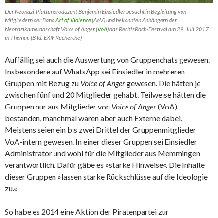
Der Neonazi-Plattenproduzent Benjamin Einsiedler besucht in Begleitung von
Mitgliedern der Band
Act of Violence
(AoV) und bekannten Anhängern der
Neonazikameradschaft Voice of Anger (
VoA
) das RechtsRock-Festival am 29. Juli 2017
in Themar. (Bild: EXIF Recherche)
Auffällig sei auch die Auswertung von Gruppenchats gewesen.
Insbesondere auf WhatsApp sei Einsiedler in mehreren
Gruppen mit Bezug zu
Voice of Anger
gewesen. Die hätten je
zwischen fünf und 20 Mitglieder gehabt. Teilweise hätten die
Gruppen nur aus Mitglieder von
Voice of Anger
(VoA)
bestanden, manchmal waren aber auch Externe dabei.
Meistens seien ein bis zwei Drittel der Gruppenmitglieder
VoA-intern gewesen. In einer dieser Gruppen sei Einsiedler
Administrator und wohl für die Mitglieder aus Memmingen
verantwortlich. Dafür gäbe es »starke Hinweise«. Die Inhalte
dieser Gruppen »lassen starke Rückschlüsse auf die Ideologie
zu.«
So habe es 2014 eine Aktion der Piratenpartei zur