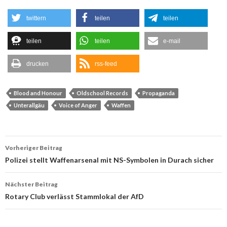
twittern
teilen
teilen
teilen
teilen
e-mail
drucken
rss-feed
Blood and Honour
Oldschool Records
Propaganda
Unterallgäu
Voice of Anger
Waffen
Beitrags-
Vorheriger Beitrag
Navigation
Polizei stellt Waffenarsenal mit NS-Symbolen in Durach sicher
Nächster Beitrag
Rotary Club verlässt Stammlokal der AfD