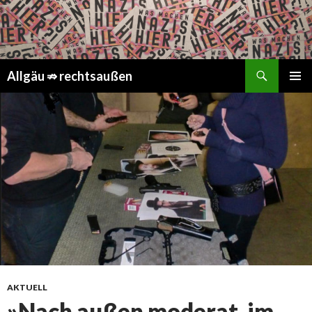
Suchen
Springe
Allgäu ⇏ rechtsaußen
zum
PRIMÄR
Inhalt
MENÜ
AKTUELL
»Nach außen moderat, im