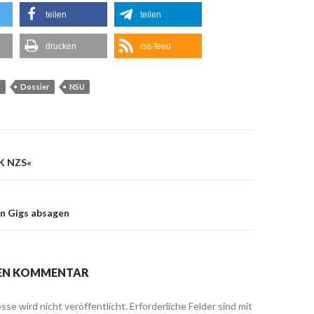
teilen
teilen
drucken
rss-feed
r
Dossier
NSU
g
on
CK NZS«
en Gigs absagen
NEN KOMMENTAR
sse wird nicht veröffentlicht.
Erforderliche Felder sind mit