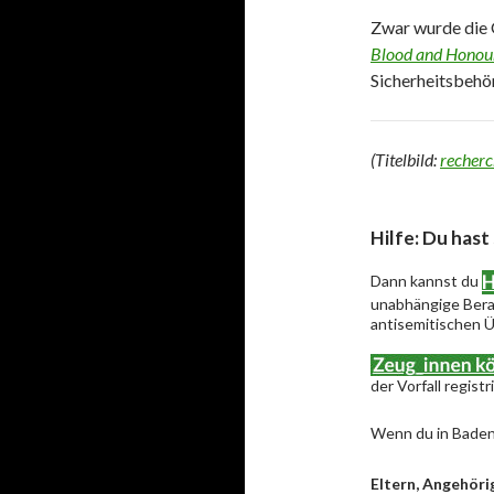
Zwar wurde die 
Blood and Honou
Sicherheitsbehö
(Titelbild:
recherc
Hilfe: Du hast
Dann kannst du
unabhängige Berat
antisemitischen Ü
der Vorfall regist
Wenn du in Baden
Eltern, Angehöri