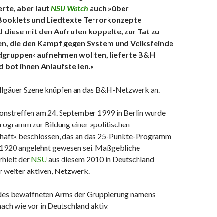
erte, aber laut
NSU Watch
auch »über
 Booklets und Liedtexte Terrorkonzepte
d diese mit den Aufrufen koppelte, zur Tat zu
en, die den Kampf gegen System und Volksfeinde
dgruppen‹ aufnehmen wollten, lieferte B&H
 bot ihnen Anlaufstellen.«
Allgäuer Szene knüpfen an das B&H-Netzwerk an.
ionstreffen am 24. September 1999 in Berlin wurde
rogramm zur Bildung einer »politischen
aft« beschlossen, das an das 25-Punkte-Programm
1920 angelehnt gewesen sei. Maßgebliche
rhielt der
NSU
aus diesem 2010 in Deutschland
r weiter aktiven, Netzwerk.
des bewaffneten Arms der Gruppierung namens
nach wie vor in Deutschland aktiv.