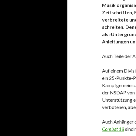
Musik organisi
Zeitschriften,
verbreitete un
schreiten. Den
als ›Untergrun
Anleitungen und
Auch Teile der 
Auf einem Divis
ein 25-Punkte-P
Kampfgemeinsch
der NSDAP von 
Unterstützung e
verbotenen, abe
Auch Anhänger 
Combat 18
sind 