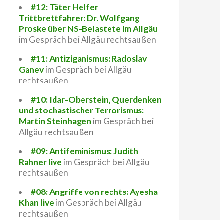
#12: Täter Helfer
Trittbrettfahrer: Dr. Wolfgang
Proske über NS-Belastete im Allgäu
im Gespräch bei Allgäu rechtsaußen
#11: Antiziganismus: Radoslav
Ganev
im Gespräch bei Allgäu
rechtsaußen
#10: Idar-Oberstein, Querdenken
und stochastischer Terrorismus:
Martin Steinhagen
im Gespräch bei
Allgäu rechtsaußen
#09: Antifeminismus: Judith
Rahner live
im Gespräch bei Allgäu
rechtsaußen
#08: Angriffe von rechts: Ayesha
Khan live
im Gespräch bei Allgäu
rechtsaußen