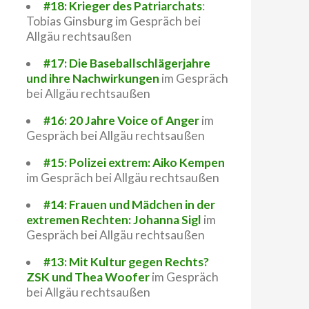
#18: Krieger des Patriarchats
:
Tobias Ginsburg im Gespräch bei
Allgäu rechtsaußen
#17: Die Baseballschlägerjahre
und ihre Nachwirkungen
im Gespräch
bei Allgäu rechtsaußen
#16: 20 Jahre Voice of Anger
im
Gespräch bei Allgäu rechtsaußen
#15: Polizei extrem: Aiko Kempen
im Gespräch bei Allgäu rechtsaußen
#14: Frauen und Mädchen in der
extremen Rechten: Johanna Sigl
im
Gespräch bei Allgäu rechtsaußen
#13: Mit Kultur gegen Rechts?
ZSK und Thea Woofer
im Gespräch
bei Allgäu rechtsaußen