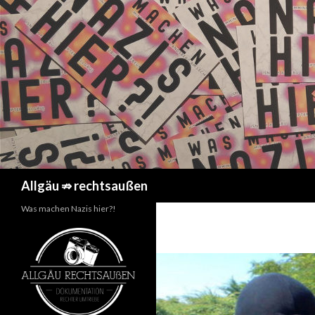
Suchen
Allgäu ⇏ rechtsaußen
Was machen Nazis hier?!