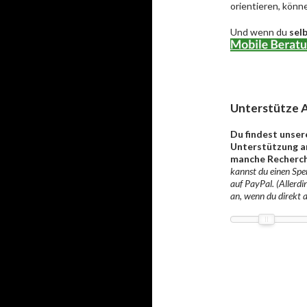
orientieren, könne
Und wenn du
sel
Unterstütze A
Du findest unser
Unterstützung an
manche Recherch
kannst du einen Spen
auf PayPal. (Allerdi
an, wenn du direkt 