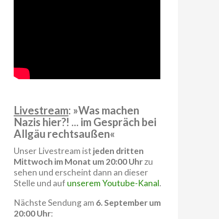
Livestream
: »Was machen
Nazis hier?! ... im Gespräch bei
Allgäu rechtsaußen«
Unser Livestream ist
jeden dritten
Mittwoch im Monat um 20:00 Uhr
zu
sehen und erscheint dann an dieser
Stelle und auf
unserem Youtube-Kanal
.
Nächste Sendung am
6. September um
20:00 Uhr
: