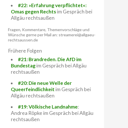
#22: »Erfahrung verpflichtet«:
Omas gegen Rechts
im Gespräch bei
Allgäu rechtsaußen
Fragen, Kommentare, Themenvorschläge und
Wünsche gerne per Mail an: streamerei@allgaeu-
rechtsaussen.de
Frühere Folgen
#21: Brandreden. Die AfD im
Bundestag
im Gespräch bei Allgäu
rechtsaußen
#20: Die neue Welle der
Queerfeindlichkeit
im Gespräch bei
Allgäu rechtsaußen
#19: Völkische Landnahme
:
Andrea Röpke im Gespräch bei Allgäu
rechtsaußen