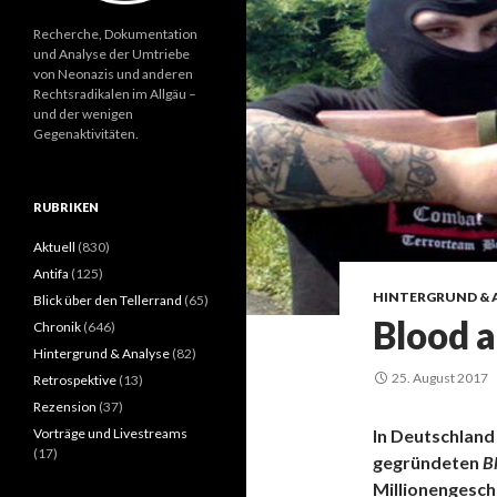
Recherche, Dokumentation
und Analyse der Umtriebe
von Neonazis und anderen
Rechtsradikalen im Allgäu –
und der wenigen
Gegenaktivitäten.
RUBRIKEN
Aktuell
(830)
Antifa
(125)
HINTERGRUND & 
Blick über den Tellerrand
(65)
Blood 
Chronik
(646)
Hintergrund & Analyse
(82)
25. August 2017
Retrospektive
(13)
Rezension
(37)
Vorträge und Livestreams
In Deutschland
(17)
gegründeten
B
Millionengesch