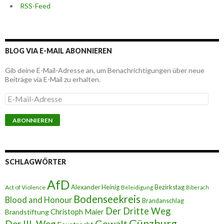
RSS-Feed
BLOG VIA E-MAIL ABONNIEREN
Gib deine E-Mail-Adresse an, um Benachrichtigungen über neue
Beiträge via E-Mail zu erhalten.
E
-
M
a
i
l
-
A
SCHLAGWÖRTER
d
r
AfD
e
Alexander Heinig
Bezirkstag
Act of Violence
Beleidigung
Biberach
s
Bodenseekreis
Blood and Honour
Brandanschlag
s
Der Dritte Weg
Brandstiftung
Christoph Maier
e
Günzburg
Gewalt
Der III. Weg