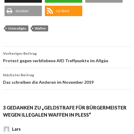
drucken
rss-feed
Unterallgäu
Waffen
Beitrags-
Vorheriger Beitrag
Navigation
Protest gegen verbliebene AfD Treffpunkte im Allgäu
Nächster Beitrag
Das schreiben die Anderen im November 2019
3 GEDANKEN ZU „GELDSTRAFE FÜR BÜRGERMEISTER
WEGEN ILLEGALEN WAFFEN IN PLESS“
Lars