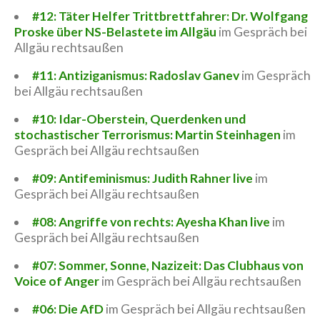
#12: Täter Helfer Trittbrettfahrer: Dr. Wolfgang
Proske über NS-Belastete im Allgäu
im Gespräch bei
Allgäu rechtsaußen
#11: Antiziganismus: Radoslav Ganev
im Gespräch
bei Allgäu rechtsaußen
#10: Idar-Oberstein, Querdenken und
stochastischer Terrorismus: Martin Steinhagen
im
Gespräch bei Allgäu rechtsaußen
#09: Antifeminismus: Judith Rahner live
im
Gespräch bei Allgäu rechtsaußen
#08: Angriffe von rechts: Ayesha Khan live
im
Gespräch bei Allgäu rechtsaußen
#07: Sommer, Sonne, Nazizeit: Das Clubhaus von
Voice of Anger
im Gespräch bei Allgäu rechtsaußen
#06: Die AfD
im Gespräch bei Allgäu rechtsaußen