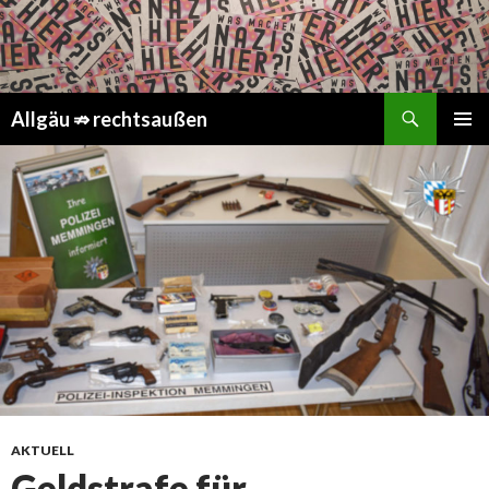
Suchen
Springe
Allgäu ⇏ rechtsaußen
zum
PRIMÄR
Inhalt
MENÜ
AKTUELL
Geldstrafe für