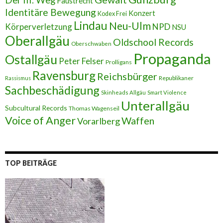
Faustrecht
Identitäre Bewegung
Konzert
Kodex Frei
Lindau
Neu-Ulm
Körperverletzung
NPD
NSU
Oberallgäu
Oldschool Records
Oberschwaben
Propaganda
Ostallgäu
Peter Felser
Prolligans
Ravensburg
Reichsbürger
Republikaner
Rassismus
Sachbeschädigung
Skinheads Allgäu
Smart Violence
Unterallgäu
Subcultural Records
Thomas Wagenseil
Voice of Anger
Waffen
Vorarlberg
TOP BEITRÄGE