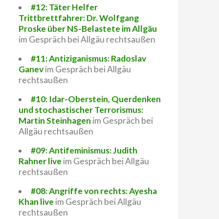
#12: Täter Helfer
Trittbrettfahrer: Dr. Wolfgang
Proske über NS-Belastete im Allgäu
im Gespräch bei Allgäu rechtsaußen
#11: Antiziganismus: Radoslav
Ganev
im Gespräch bei Allgäu
rechtsaußen
#10: Idar-Oberstein, Querdenken
und stochastischer Terrorismus:
Martin Steinhagen
im Gespräch bei
Allgäu rechtsaußen
#09: Antifeminismus: Judith
Rahner live
im Gespräch bei Allgäu
rechtsaußen
#08: Angriffe von rechts: Ayesha
Khan live
im Gespräch bei Allgäu
rechtsaußen