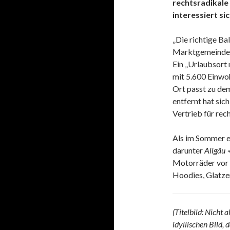
rechtsradikale
interessiert si
„Die richtige Ba
Marktgemeind
Ein „Urlaubsort 
mit 5.600 Einwoh
Ort passt zu de
entfernt hat sic
Vertrieb für rec
Als im Sommer ei
darunter
Allgäu 
Motorräder vor
Hoodies, Glatzen
(Titelbild: Nicht
idyllischen Bild, 