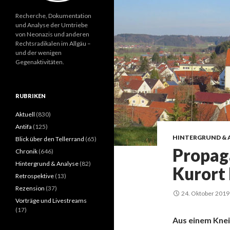
Recherche, Dokumentation
und Analyse der Umtriebe
von Neonazis und anderen
Rechtsradikalen im Allgäu –
und der wenigen
Gegenaktivitäten.
RUBRIKEN
Aktuell
(830)
Antifa
(125)
HINTERGRUND & 
Blick über den Tellerrand
(65)
Propag
Chronik
(646)
Hintergrund & Analyse
(82)
Kurort
Retrospektive
(13)
Rezension
(37)
24. Oktober 2019
Vorträge und Livestreams
(17)
Aus einem Knei