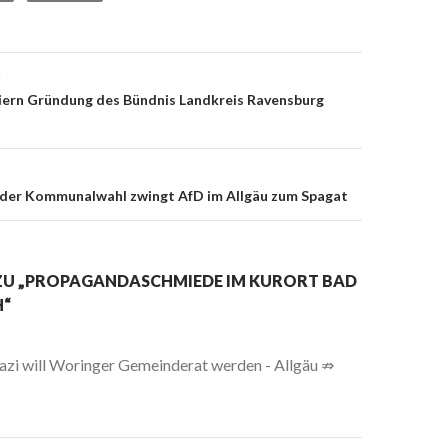
g
on
iern Gründung des Bündnis Landkreis Ravensburg
 der Kommunalwahl zwingt AfD im Allgäu zum Spagat
ZU „PROPAGANDASCHMIEDE IM KURORT BAD
“
zi will Woringer Gemeinderat werden - Allgäu ⇏