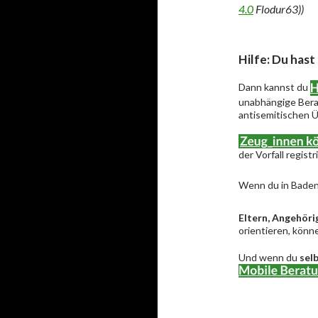
4.0
Flodur63))
Hilfe: Du hast
Dann kannst du
unabhängige Berat
antisemitischen Ü
der Vorfall regist
Wenn du in Baden
Eltern, Angehöri
orientieren, könne
Und wenn du
sel