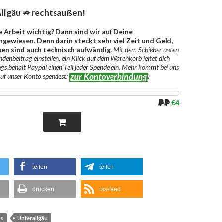
llgäu ⇏ rechtsaußen!
e Arbeit wichtig? Dann sind wir auf Deine
gewiesen. Denn darin steckt sehr viel Zeit und Geld,
en sind auch technisch aufwändig.
Mit dem Schieber unten
denbeitrag einstellen, ein Klick auf dem Warenkorb leitet dich
ngs behält Paypal einen Teil jeder Spende ein. Mehr kommt bei uns
auf unser Konto spendest:
)
€4
teilen
teilen
drucken
rss-feed
ds
Unterallgäu