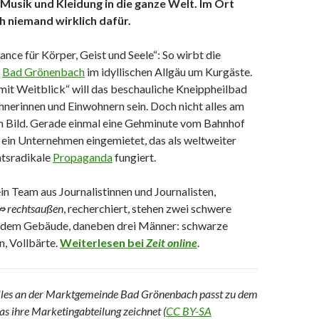
 Musik und Kleidung in die ganze Welt. Im Ort
ch niemand wirklich dafür.
lance für Körper, Geist und Seele“: So wirbt die
e
Bad Grönenbach
im idyllischen Allgäu um Kurgäste.
mit Weitblick“ will das beschauliche Kneippheilbad
nerinnen und Einwohnern sein. Doch nicht alles am
m Bild. Gerade einmal eine Gehminute vom Bahnhof
h ein Unternehmen eingemietet, das als weltweiter
htsradikale
Propaganda
fungiert.
n Team aus Journalistinnen und Journalisten,
⇏ rechtsaußen
, recherchiert, stehen zwei schwere
 dem Gebäude, daneben drei Männer: schwarze
, Vollbärte.
Weiterlesen bei
Zeit online
.
 alles an der Marktgemeinde Bad Grönenbach passt zu dem
das ihre Marketingabteilung zeichnet (
CC BY-SA