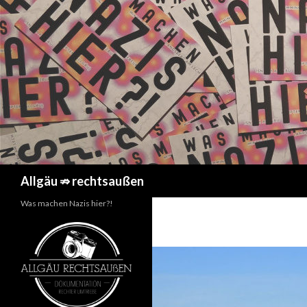
Suchen
Allgäu ⇏ rechtsaußen
Was machen Nazis hier?!