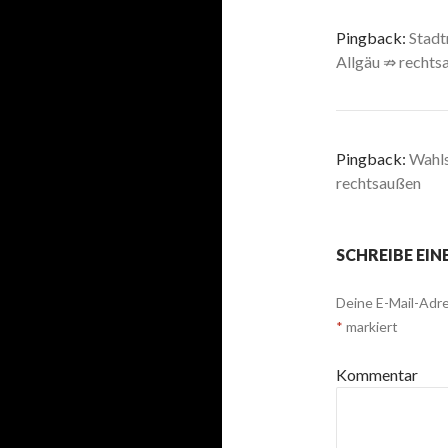
Pingback:
Stadt
Allgäu ⇏ rechts
Pingback:
Wahls
rechtsaußen
SCHREIBE EI
Deine E-Mail-Adre
*
markiert
Kommentar