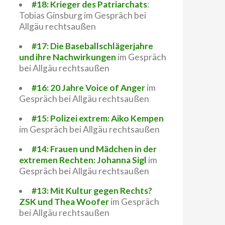
#18: Krieger des Patriarchats
:
Tobias Ginsburg im Gespräch bei
Allgäu rechtsaußen
#17: Die Baseballschlägerjahre
und ihre Nachwirkungen
im Gespräch
bei Allgäu rechtsaußen
#16: 20 Jahre Voice of Anger
im
Gespräch bei Allgäu rechtsaußen
#15: Polizei extrem: Aiko Kempen
im Gespräch bei Allgäu rechtsaußen
#14: Frauen und Mädchen in der
extremen Rechten: Johanna Sigl
im
Gespräch bei Allgäu rechtsaußen
#13: Mit Kultur gegen Rechts?
ZSK und Thea Woofer
im Gespräch
bei Allgäu rechtsaußen