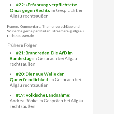
#22: »Erfahrung verpflichtet«:
Omas gegen Rechts
im Gespräch bei
Allgäu rechtsaußen
Fragen, Kommentare, Themenvorschläge und
Wünsche gerne per Mail an: streamerei@allgaeu-
rechtsaussen.de
Frühere Folgen
#21: Brandreden. Die AfD im
Bundestag
im Gespräch bei Allgäu
rechtsaußen
#20: Die neue Welle der
Queerfeindlichkeit
im Gespräch bei
Allgäu rechtsaußen
#19: Völkische Landnahme
:
Andrea Röpke im Gespräch bei Allgäu
rechtsaußen