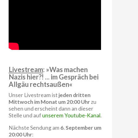
Livestream
: »Was machen
Nazis hier?! ... im Gespräch bei
Allgäu rechtsaußen«
Unser Livestream ist
jeden dritten
Mittwoch im Monat um 20:00 Uhr
zu
sehen und erscheint dann an dieser
Stelle und auf
unserem Youtube-Kanal
.
Nächste Sendung am
6. September um
20:00 Uhr
: