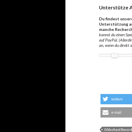
Unterstütze A
Du findest unser
Unterstützung an
manche Recherch
kannst du einen Spen
auf PayPal. (Allerdi
an, wenn du direkt 
twittern
e-mail
Oldschool Recor