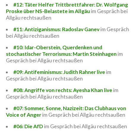
#12: Täter Helfer Trittbrettfahrer: Dr. Wolfgang
Proske über NS-Belastete im Allgäu
im Gespräch bei
Allgäu rechtsaußen
#11: Antiziganismus: Radoslav Ganev
im Gespräch
bei Allgäu rechtsaußen
#10: Idar-Oberstein, Querdenken und
stochastischer Terrorismus: Martin Steinhagen
im
Gespräch bei Allgäu rechtsaußen
#09: Antifeminismus: Judith Rahner live
im
Gespräch bei Allgäu rechtsaußen
#08: Angriffe von rechts: Ayesha Khan live
im
Gespräch bei Allgäu rechtsaußen
#07: Sommer, Sonne, Nazizeit: Das Clubhaus von
Voice of Anger
im Gespräch bei Allgäu rechtsaußen
#06: Die AfD
im Gespräch bei Allgäu rechtsaußen