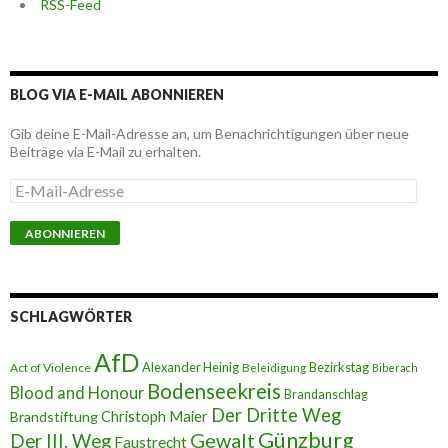
RSS-Feed
BLOG VIA E-MAIL ABONNIEREN
Gib deine E-Mail-Adresse an, um Benachrichtigungen über neue
Beiträge via E-Mail zu erhalten.
E
-
M
a
i
l
-
A
SCHLAGWÖRTER
d
r
AfD
e
Alexander Heinig
Bezirkstag
Act of Violence
Beleidigung
Biberach
s
Bodenseekreis
Blood and Honour
Brandanschlag
s
Der Dritte Weg
Brandstiftung
Christoph Maier
e
Günzburg
Gewalt
Der III. Weg
Faustrecht