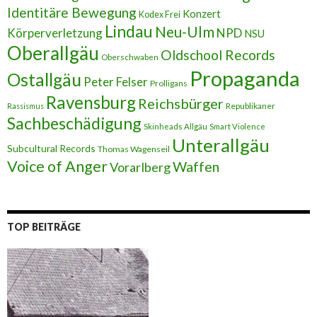
Identitäre Bewegung
Konzert
Kodex Frei
Lindau
Neu-Ulm
Körperverletzung
NPD
NSU
Oberallgäu
Oldschool Records
Oberschwaben
Propaganda
Ostallgäu
Peter Felser
Prolligans
Ravensburg
Reichsbürger
Republikaner
Rassismus
Sachbeschädigung
Skinheads Allgäu
Smart Violence
Unterallgäu
Subcultural Records
Thomas Wagenseil
Voice of Anger
Waffen
Vorarlberg
TOP BEITRÄGE