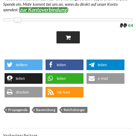
Spende ein. Mehr kommt bei uns an, wenn du direkt auf unser Konto
spendest:
)
€4
twittern
teilen
teilen
teilen
teilen
e-mail
drucken
rss-feed
Propaganda
Ravensburg
Reichsbürger
Beitrags-
Vorheriger Beitrag