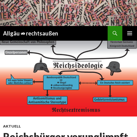
Suchen
Springe
Allgäu ⇏ rechtsaußen
zum
PRIMÄR
Inhalt
MENÜ
AKTUELL
Reichsbürger verunglimpft