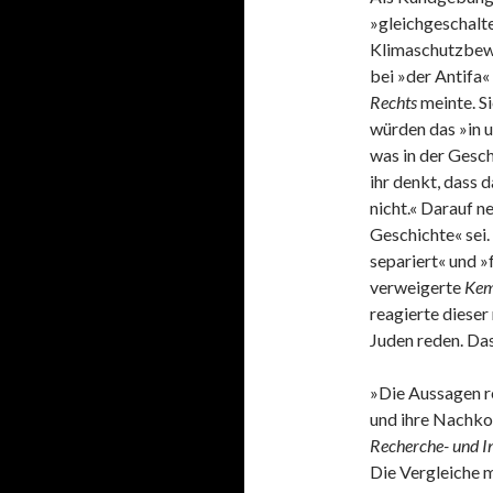
»gleichgeschalt
Klimaschutzbe
bei »der Antifa«
Rechts
meinte. S
würden das »in u
was in der Gesch
ihr denkt, dass
nicht.« Darauf 
Geschichte« sei
separiert« und 
verweigerte
Kem
reagierte dieser
Juden reden. Das
»Die Aussagen r
und ihre Nachko
Recherche- und I
Die Vergleiche m