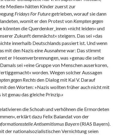
ete Medien« hätten Kinder zuerst zur
wegung
Fridays For Future
getrieben, worauf sie dann
 landeten, womit er den Protest von
Kempten gegen
ie könnten die Querdenker_innen »nicht leiden« und
nserer Zukunft demnächst« steigern. Das sei »das
ichte innerhalb Deutschlands passiert ist. Und wenn
 das mit den Nazis eine Ausnahme war: Das stimmt
nennt er Hexenverbrennungen, was »genau die selbe
. Damals sei »eine Gruppe von Menschen auserkoren,
»fertiggemacht« worden. Wegen solcher Aussagen
pten gegen Rechts
den Dialog mit Kal V. Darauf
 mit den Worten: »Nazis wollten früher auch nicht mit
 ist genau das gleiche Prinzip.«
elativieren die Schoah und verhöhnen die Ermordeten
mmen«, erklärt dazu Felix Balandat von der
nformationsstelle Antisemitismus Bayern
(RIAS Bayern).
it der nationalsozialistischen Vernichtung seien