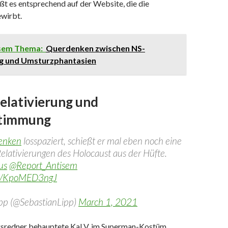
eißt es entsprechend auf der Website, die die
wirbt.
esem Thema:
Querdenken zwischen NS-
ng und Umsturzphantasien
elativierung und
stimmung
enken
losspaziert, schießt er mal eben noch eine
Relativierungen des Holocaust aus der Hüfte.
us
@Report_Antisem
om/KpoMED3ngJ
ipp (@SebastianLipp)
March 1, 2021
sredner behauptete Kal V. im Superman-Kostüm,