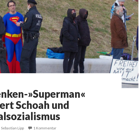
nken-»Superman«
iert Schoah und
alsozialismus
Sebastian Lipp
1 Kommentar