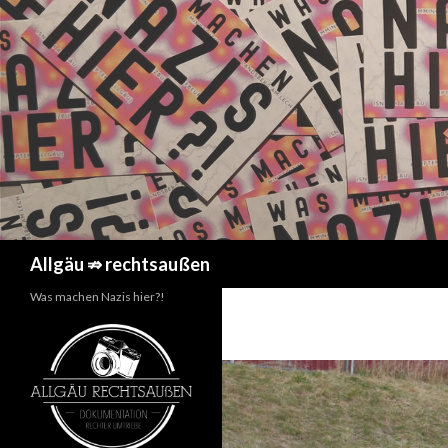
Suchen
Allgäu ⇏ rechtsaußen
Was machen Nazis hier?!