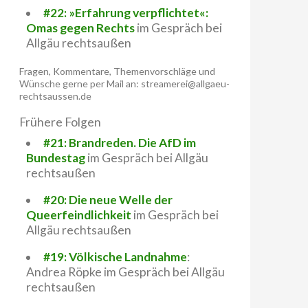
#22: »Erfahrung verpflichtet«:
Omas gegen Rechts
im Gespräch bei
Allgäu rechtsaußen
Fragen, Kommentare, Themenvorschläge und
Wünsche gerne per Mail an: streamerei@allgaeu-
rechtsaussen.de
Frühere Folgen
#21: Brandreden. Die AfD im
Bundestag
im Gespräch bei Allgäu
rechtsaußen
#20: Die neue Welle der
Queerfeindlichkeit
im Gespräch bei
Allgäu rechtsaußen
#19: Völkische Landnahme
:
Andrea Röpke im Gespräch bei Allgäu
rechtsaußen