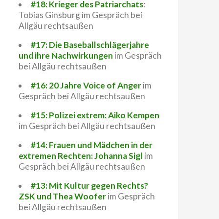
#18: Krieger des Patriarchats
:
Tobias Ginsburg im Gespräch bei
Allgäu rechtsaußen
#17: Die Baseballschlägerjahre
und ihre Nachwirkungen
im Gespräch
bei Allgäu rechtsaußen
#16: 20 Jahre Voice of Anger
im
Gespräch bei Allgäu rechtsaußen
#15: Polizei extrem: Aiko Kempen
im Gespräch bei Allgäu rechtsaußen
#14: Frauen und Mädchen in der
extremen Rechten: Johanna Sigl
im
Gespräch bei Allgäu rechtsaußen
#13: Mit Kultur gegen Rechts?
ZSK und Thea Woofer
im Gespräch
bei Allgäu rechtsaußen