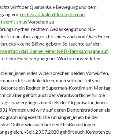
echts
wirft der
Querdenken
-Bewegung und dem
gang vor,
rechtsradikalen Ideologien und
tisemitismus
Vorschub zu
wörungsmythen, rechtem Gedankengut und NS-
 dürfe man aber angesichts eines auch von
Querdenken
tsrucks »keine Bühne geben«. So tauchte auf den
n
mehrfach das Banner einer NPD-Tarnkampagne auf
,
nte beim Event vergangener Woche entwendeten.
ierer_innen indes widersprechen beiden Vorwürfen.
man rechtsradikale Ideen, noch sei man Teil von
 betonte ein Redner in Superman-Kostüm am Montag
hlich aber gehört auch der Verantwortliche für die
agsspaziergänge zum Kreis der Organisator_innen
 831 Kempten
und wird auf deren Demonstrationen als
tograph eingesetzt. Die Anhänger_innen beider
 sind Online wie auch bei den Straßenaktionen
ngsgleich. »Seit 23.07.2020 gehört auch Kempten zu