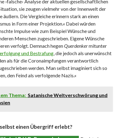
ine ›falsche‹ Analyse der aktuellen gesellschaftlichen
Situation, sie zeugen vielmehr von der Innenwelt der
e äußern. Die Vergleiche erinnern stark an einen
us in Form einer Projektion.« Dabei würden
nschte Impulse wie zum Beispiel Wünsche und
anderen Menschen zugeschrieben. Eigene Wünsche
deren verfolgt. Demnach hegen
Querdenker
mitunter
erfolgung und Bestrafung
, die jedoch als unerwünscht
en als für die Coronaimpfungen verantwortlich
zugeschrieben werden. Man selbst imaginiert sich so
den, den Feind als verfolgende Nazis.«
esem Thema:
Satanische Weltverschwörung und
sien
 selbst einen Übergriff erlebt?