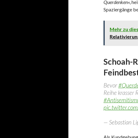
Querdenken
«, h
Spaziergänge be
Mehr zu di
Relativieru
Schoah-R
Feindbe
Bevor
#Querd
Reihe krasser 
#Antisemitism
pic.twitter.c
— Sebastian L
Als Kundgebung