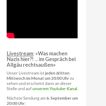
Livestream
: »Was machen
Nazis hier?! ... im Gespräch bei
Allgäu rechtsaußen«
Unser Livestream ist
jeden dritten
Mittwoch im Monat um 20:00 Uhr
zu
sehen und erscheint dann an dieser
Stelle und auf
unserem Youtube-Kanal
.
Nächste Sendung am
6. September um
20:00 Uhr
: