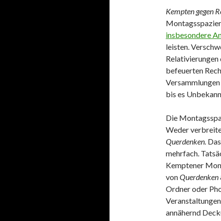
Kempten gegen R
Montagsspazier
insbesondere An
leisten. Versch
Relativierungen
befeuerten Rech
Versammlunge
bis es Unbekan
Die Montagsspaz
Weder verbreite 
Querdenken.
Das
mehrfach. Tatsäc
Kemptener Mont
von
Querdenken
Ordner oder Pho
Veranstaltungen
annähernd Decku