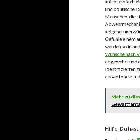
»nicht einfach e
und politischen 
Menschen, die si
Abwehrmechanism
»eigene, unerwü
Gefühle einem 
werden so in an
Wünsche nach V
abgewehrt und d
Identifizierten 
als verfolgte Ju
Mehr zu di
Gewaltfanta
Hilfe: Du hast