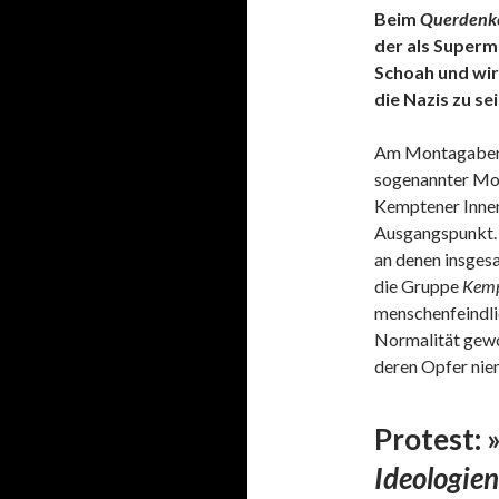
Beim
Querdenk
der als Superm
Schoah und wir
die Nazis zu sei
Am Montagabend
sogenannter Mo
Kemptener Innen
Ausgangspunkt. 
an denen insges
die Gruppe
Kemp
menschenfeindlic
Normalität gewo
deren Opfer nie
Protest: 
Ideologien