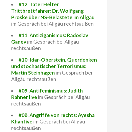
#12: Täter Helfer
Trittbrettfahrer: Dr. Wolfgang
Proske über NS-Belastete im Allgäu
im Gespräch bei Allgäu rechtsaußen
#11: Antiziganismus: Radoslav
Ganev
im Gespräch bei Allgäu
rechtsaußen
#10: Idar-Oberstein, Querdenken
und stochastischer Terrorismus:
Martin Steinhagen
im Gespräch bei
Allgäu rechtsaußen
#09: Antifeminismus: Judith
Rahner live
im Gespräch bei Allgäu
rechtsaußen
#08: Angriffe von rechts: Ayesha
Khan live
im Gespräch bei Allgäu
rechtsaußen