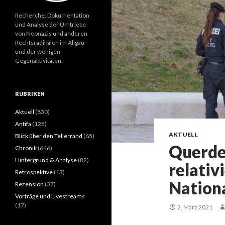
Recherche, Dokumentation
und Analyse der Umtriebe
von Neonazis und anderen
Rechtsradikalen im Allgäu –
und der wenigen
Gegenaktivitäten.
RUBRIKEN
Aktuell
(830)
Antifa
(125)
AKTUELL
Blick über den Tellerrand
(65)
Querde
Chronik
(646)
Hintergrund & Analyse
(82)
relativ
Retrospektive
(13)
Nation
Rezension
(37)
Vorträge und Livestreams
(17)
2. März 2021