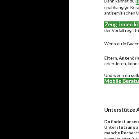
Dann kannst du
unabhängige Berat
antisemitischen Ü
der Vorfall regist
Wenn du in Baden
Eltern, Angehöri
orientieren, könne
Und wenn du
sel
Unterstütze A
Du findest unser
Unterstützung an
manche Recherch
kannst du einen Spen