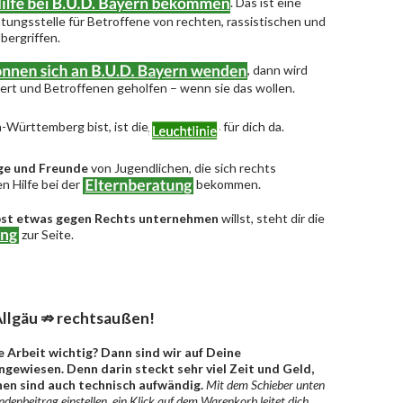
. Das ist eine
ungsstelle für Betroffene von rechten, rassistischen und
bergriffen.
, dann wird
riert und Betroffenen geholfen – wenn sie das wollen.
-Württemberg bist, ist die
für dich da.
ge und Freunde
von Jugendlichen, die sich rechts
n Hilfe bei der
bekommen.
bst etwas gegen Rechts unternehmen
willst, steht dir die
zur Seite.
llgäu ⇏ rechtsaußen!
e Arbeit wichtig? Dann sind wir auf Deine
gewiesen. Denn darin steckt sehr viel Zeit und Geld,
en sind auch technisch aufwändig.
Mit dem Schieber unten
denbeitrag einstellen, ein Klick auf dem Warenkorb leitet dich