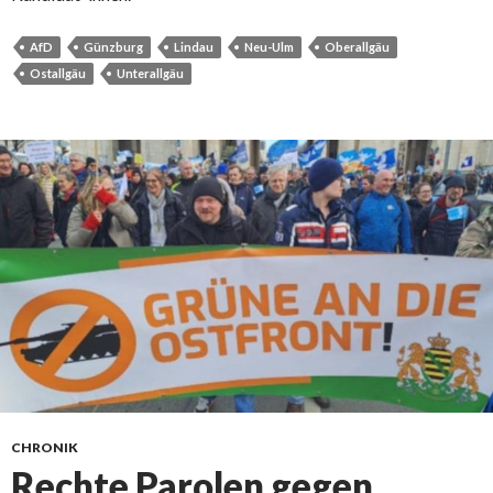
AfD
Günzburg
Lindau
Neu-Ulm
Oberallgäu
Ostallgäu
Unterallgäu
CHRONIK
Rechte Parolen gegen