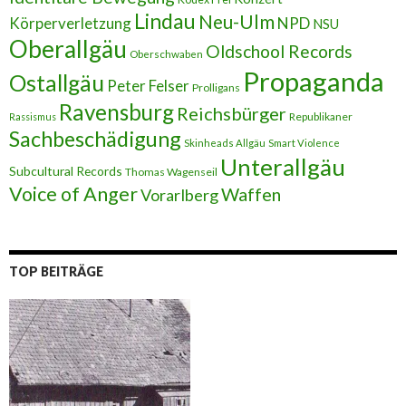
Lindau
Neu-Ulm
Körperverletzung
NPD
NSU
Oberallgäu
Oldschool Records
Oberschwaben
Propaganda
Ostallgäu
Peter Felser
Prolligans
Ravensburg
Reichsbürger
Republikaner
Rassismus
Sachbeschädigung
Skinheads Allgäu
Smart Violence
Unterallgäu
Subcultural Records
Thomas Wagenseil
Voice of Anger
Waffen
Vorarlberg
TOP BEITRÄGE