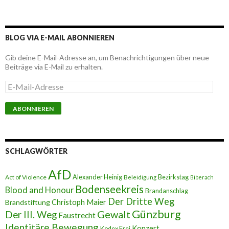
BLOG VIA E-MAIL ABONNIEREN
Gib deine E-Mail-Adresse an, um Benachrichtigungen über neue
Beiträge via E-Mail zu erhalten.
E
-
M
a
i
l
-
A
SCHLAGWÖRTER
d
r
AfD
e
Alexander Heinig
Bezirkstag
Act of Violence
Beleidigung
Biberach
s
Bodenseekreis
Blood and Honour
Brandanschlag
s
Der Dritte Weg
Brandstiftung
Christoph Maier
e
Günzburg
Gewalt
Der III. Weg
Faustrecht
Identitäre Bewegung
Konzert
Kodex Frei