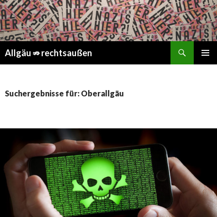
Suchen
Springe
Allgäu ⇏ rechtsaußen
zum
PRIMÄR
Inhalt
MENÜ
Suchergebnisse für: Oberallgäu