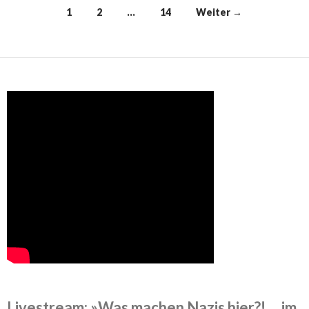
Beitrags-
1
2
…
14
Weiter →
Navigation
Livestream
: »Was machen Nazis hier?! ... im