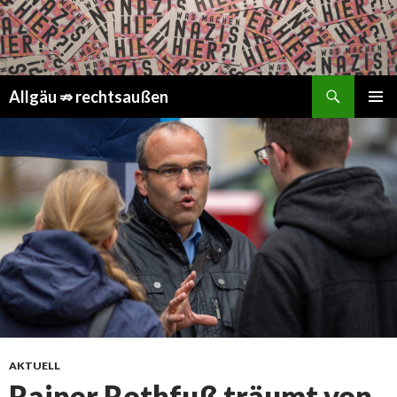
Suchen
Springe
Allgäu ⇏ rechtsaußen
zum
PRIMÄR
Inhalt
MENÜ
AKTUELL
Rainer Rothfuß träumt von