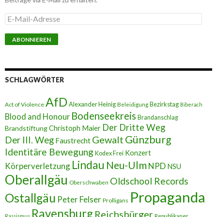
E
-
M
a
i
l
-
A
SCHLAGWÖRTER
d
r
AfD
e
Alexander Heinig
Bezirkstag
Act of Violence
Beleidigung
Biberach
s
Bodenseekreis
Blood and Honour
Brandanschlag
s
Der Dritte Weg
Brandstiftung
Christoph Maier
e
Günzburg
Gewalt
Der III. Weg
Faustrecht
Identitäre Bewegung
Konzert
Kodex Frei
Lindau
Neu-Ulm
Körperverletzung
NPD
NSU
Oberallgäu
Oldschool Records
Oberschwaben
Propaganda
Ostallgäu
Peter Felser
Prolligans
Ravensburg
Reichsbürger
Republikaner
Rassismus