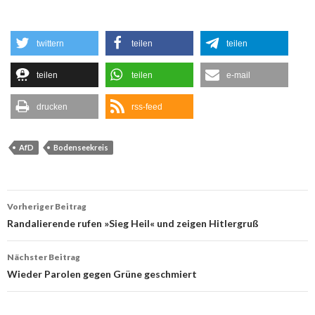
twittern
teilen
teilen
teilen
teilen
e-mail
drucken
rss-feed
AfD
Bodenseekreis
Beitrags-
Vorheriger Beitrag
Navigation
Randalierende rufen »Sieg Heil« und zeigen Hitlergruß
Nächster Beitrag
Wieder Parolen gegen Grüne geschmiert