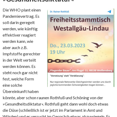
Die WHO plant einen
Pandemievertrag. Es
soll darin geregelt
werden, wie künftig
effektiver reagiert
werden kann, wie
aber auch z.B.
Impfstoffe gerechter
in der Welt verteilt
werden können. Es
steht noch gar nicht
fest, welche Form
eine solche
Übereinkunft haben
könnte, aber schon raunen Rothfuß und Schöning von der
»Gesundheitsdiktatur«. Rothfuß geht dann wohl doch etwas
die Düse (schließlich ist er jetzt im Parlament in Amt und
Würden) und er versucht im Gespräch etwas abzuwiegeln. Es