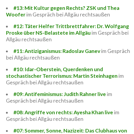
#13: Mit Kultur gegen Rechts? ZSK und Thea
Woofer
im Gespräch bei Allgäu rechtsaußen
#12: Täter Helfer Trittbrettfahrer: Dr. Wolfgang
Proske über NS-Belastete im Allgäu
im Gespräch bei
Allgäu rechtsaußen
#11: Antiziganismus: Radoslav Ganev
im Gespräch
bei Allgäu rechtsaußen
#10: Idar-Oberstein, Querdenken und
stochastischer Terrorismus: Martin Steinhagen
im
Gespräch bei Allgäu rechtsaußen
#09: Antifeminismus: Judith Rahner live
im
Gespräch bei Allgäu rechtsaußen
#08: Angriffe von rechts: Ayesha Khan live
im
Gespräch bei Allgäu rechtsaußen
#07: Sommer, Sonne, Nazizeit: Das Clubhaus von