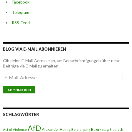
Facebook
Telegram
RSS-Feed
BLOG VIA E-MAIL ABONNIEREN
Gib deine E-Mail-Adresse an, um Benachrichtigungen über neue
Beiträge via E-Mail zu erhalten.
E
-
M
a
i
l
-
A
SCHLAGWÖRTER
d
r
AfD
e
Alexander Heinig
Bezirkstag
Act of Violence
Beleidigung
Biberach