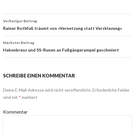
Beitrags-
Vorheriger Beitrag
Navigation
Rainer Rothfuß träumt von »Vernetzung statt Versklavung«
Nächster Beitrag
Hakenkreuz und SS-Runen an Fußgängerampel geschmiert
SCHREIBE EINEN KOMMENTAR
Deine E-Mail-Adresse wird nicht veröffentlicht.
Erforderliche Felder
sind mit
*
markiert
Kommentar