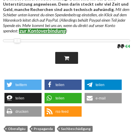
Unterstützung angewiesen. Denn darin steckt sehr viel Zeit und
Geld, manche Recherchen sind auch technisch aufwändig.
Mit dem
Schieber unten kannst du einen Spendenbeitrag einstellen, ein Klick auf dem
Warenkorb leitet dich auf PayPal. (Allerdings behält Paypal einen Teil jeder
Spende ein. Mehr kommt bei uns an, wenn du direkt auf unser Konto
spendest:
)
€4
twittern
teilen
teilen
teilen
teilen
e-mail
drucken
rss-feed
Oberallgäu
Propaganda
Sachbeschädigung