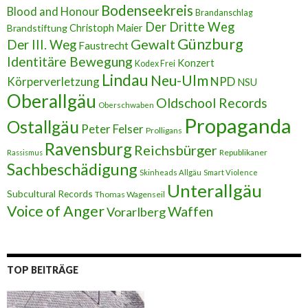
s
Bodenseekreis
Blood and Honour
Brandanschlag
s
Der Dritte Weg
Brandstiftung
Christoph Maier
e
Günzburg
Gewalt
Der III. Weg
Faustrecht
Identitäre Bewegung
Konzert
Kodex Frei
Lindau
Neu-Ulm
Körperverletzung
NPD
NSU
Oberallgäu
Oldschool Records
Oberschwaben
Propaganda
Ostallgäu
Peter Felser
Prolligans
Ravensburg
Reichsbürger
Republikaner
Rassismus
Sachbeschädigung
Skinheads Allgäu
Smart Violence
Unterallgäu
Subcultural Records
Thomas Wagenseil
Voice of Anger
Waffen
Vorarlberg
TOP BEITRÄGE