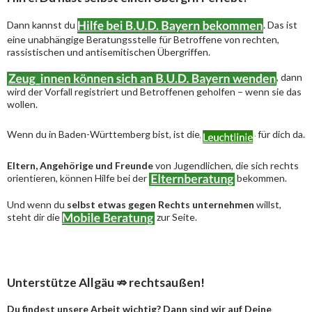
Dann kannst du
. Das ist
eine unabhängige Beratungsstelle für Betroffene von rechten,
rassistischen und antisemitischen Übergriffen.
, dann
wird der Vorfall registriert und Betroffenen geholfen – wenn sie das
wollen.
Wenn du in Baden-Württemberg bist, ist die
für dich da.
Eltern, Angehörige und Freunde
von Jugendlichen, die sich rechts
orientieren, können Hilfe bei der
bekommen.
Und wenn du
selbst etwas gegen Rechts unternehmen
willst,
steht dir die
zur Seite.
Unterstütze Allgäu ⇏ rechtsaußen!
Du findest unsere Arbeit wichtig? Dann sind wir auf Deine