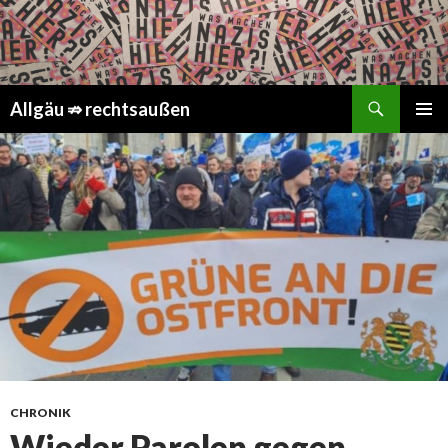
Suchen
Springe
Allgäu ⇏ rechtsaußen
zum
PRIMÄR
Inhalt
MENÜ
CHRONIK
Wieder Parolen gegen