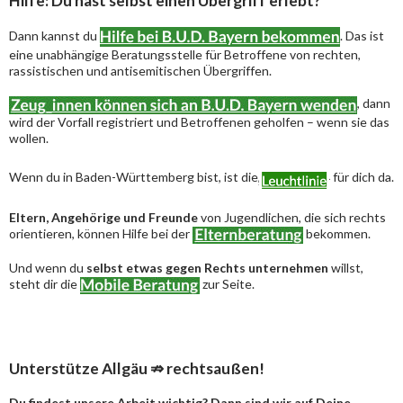
Hilfe: Du hast selbst einen Übergriff erlebt?
Dann kannst du
. Das ist
eine unabhängige Beratungsstelle für Betroffene von rechten,
rassistischen und antisemitischen Übergriffen.
, dann
wird der Vorfall registriert und Betroffenen geholfen – wenn sie das
wollen.
Wenn du in Baden-Württemberg bist, ist die
für dich da.
Eltern, Angehörige und Freunde
von Jugendlichen, die sich rechts
orientieren, können Hilfe bei der
bekommen.
Und wenn du
selbst etwas gegen Rechts unternehmen
willst,
steht dir die
zur Seite.
Unterstütze Allgäu ⇏ rechtsaußen!
Du findest unsere Arbeit wichtig? Dann sind wir auf Deine