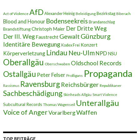
d
r
AfD
e
Alexander Heinig
Bezirkstag
Act of Violence
Beleidigung
Biberach
s
Bodenseekreis
Blood and Honour
Brandanschlag
s
Der Dritte Weg
Brandstiftung
Christoph Maier
e
Günzburg
Gewalt
Der III. Weg
Faustrecht
Identitäre Bewegung
Konzert
Kodex Frei
Lindau
Neu-Ulm
Körperverletzung
NPD
NSU
Oberallgäu
Oldschool Records
Oberschwaben
Propaganda
Ostallgäu
Peter Felser
Prolligans
Ravensburg
Reichsbürger
Republikaner
Rassismus
Sachbeschädigung
Skinheads Allgäu
Smart Violence
Unterallgäu
Subcultural Records
Thomas Wagenseil
Voice of Anger
Waffen
Vorarlberg
TOP BEITRÄGE