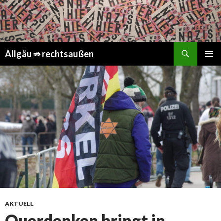
Suchen
Springe
Allgäu ⇏ rechtsaußen
zum
PRIMÄR
Inhalt
MENÜ
AKTUELL
Querdenken bringt in