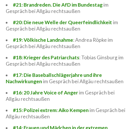
#21: Brandreden. Die AfD im Bundestag
im
Gespräch bei Allgäu rechtsaußen
#20: Die neue Welle der Queerfeindlichkeit
im
Gespräch bei Allgäu rechtsaußen
#19: Völkische Landnahme
: Andrea Röpke im
Gespräch bei Allgäu rechtsaußen
#18: Krieger des Patriarchats
: Tobias Ginsburg im
Gespräch bei Allgäu rechtsaußen
#17: Die Baseballschlägerjahre und ihre
Nachwirkungen
im Gespräch bei Allgäu rechtsaußen
#16: 20 Jahre Voice of Anger
im Gespräch bei
Allgäu rechtsaußen
#15: Polizei extrem: Aiko Kempen
im Gespräch bei
Allgäu rechtsaußen
#14: Frauen und Mädchen in der extremen