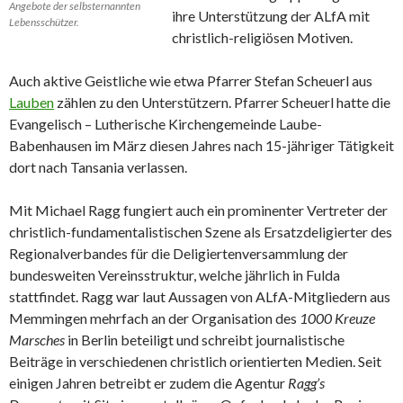
Angebote der selbsternannten
ihre Unterstützung der ALfA mit
Lebensschützer.
christlich-religiösen Motiven.
Auch aktive Geistliche wie etwa Pfarrer Stefan Scheuerl aus
Lauben
zählen zu den Unterstützern. Pfarrer Scheuerl hatte die
Evangelisch – Lutherische Kirchengemeinde Laube-
Babenhausen im März diesen Jahres nach 15-jähriger Tätigkeit
dort nach Tansania verlassen.
Mit Michael Ragg fungiert auch ein prominenter Vertreter der
christlich-fundamentalistischen Szene als Ersatzdeligierter des
Regionalverbandes für die Deligiertenversammlung der
bundesweiten Vereinsstruktur, welche jährlich in Fulda
stattfindet. Ragg war laut Aussagen von ALfA-Mitgliedern aus
Memmingen mehrfach an der Organisation des
1000 Kreuze
Marsches
in Berlin beteiligt und schreibt journalistische
Beiträge in verschiedenen christlich orientierten Medien. Seit
einigen Jahren betreibt er zudem die Agentur
Ragg’s