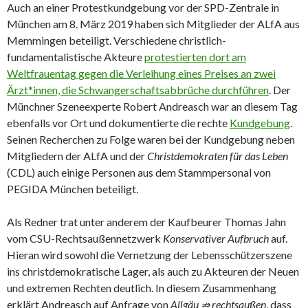
Auch an einer Protestkundgebung vor der SPD-Zentrale in
München am 8. März 2019 haben sich Mitglieder der ALfA aus
Memmingen beteiligt. Verschiedene christlich-
fundamentalistische Akteure
protestierten dort am
Weltfrauentag gegen die Verleihung eines Preises an zwei
Ärzt*innen, die Schwangerschaftsabbrüche durchführen
. Der
Münchner Szeneexperte Robert Andreasch war an diesem Tag
ebenfalls vor Ort und dokumentierte die rechte
Kundgebung
.
Seinen Recherchen zu Folge waren bei der Kundgebung neben
Mitgliedern der ALfA und der
Christdemokraten für das Leben
(CDL) auch einige Personen aus dem Stammpersonal von
PEGIDA München beteiligt.
Als Redner trat unter anderem der Kaufbeurer Thomas Jahn
vom CSU-Rechtsaußennetzwerk
Konservativer Aufbruch
auf.
Hieran wird sowohl die Vernetzung der Lebensschützerszene
ins christdemokratische Lager, als auch zu Akteuren der Neuen
und extremen Rechten deutlich. In diesem Zusammenhang
erklärt Andreasch auf Anfrage von
Allgäu ⇏ rechtsaußen
, dass