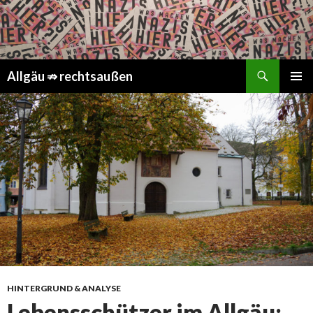
Suchen
Springe
Allgäu ⇏ rechtsaußen
zum
PRIMÄR
Inhalt
MENÜ
HINTERGRUND & ANALYSE
Lebensschützer im Allgäu: