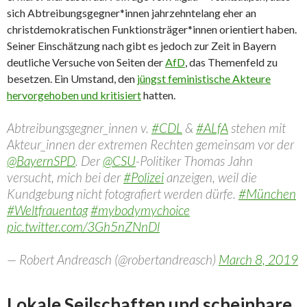
sich Abtreibungsgegner*innen jahrzehntelang eher an
christdemokratischen Funktionsträger*innen orientiert haben.
Seiner Einschätzung nach gibt es jedoch zur Zeit in Bayern
deutliche Versuche von Seiten der
AfD
, das Themenfeld zu
besetzen. Ein Umstand, den
jüngst feministische Akteure
hervorgehoben und kritisiert
hatten.
Abtreibungsgegner_innen v.
#CDL
&
#ALfA
stehen mit
Akteur_innen der extremen Rechten gemeinsam vor der
@BayernSPD
. Der
@CSU
-Politiker Thomas Jahn
versucht, mich bei der
#Polizei
anzeigen, weil die
Kundgebung nicht fotografiert werden dürfe.
#München
#Weltfrauentag
#mybodymychoice
pic.twitter.com/3Gh5nZNnDl
— Robert Andreasch (@robertandreasch)
March 8, 2019
Lokale Seilschaften und scheinbare