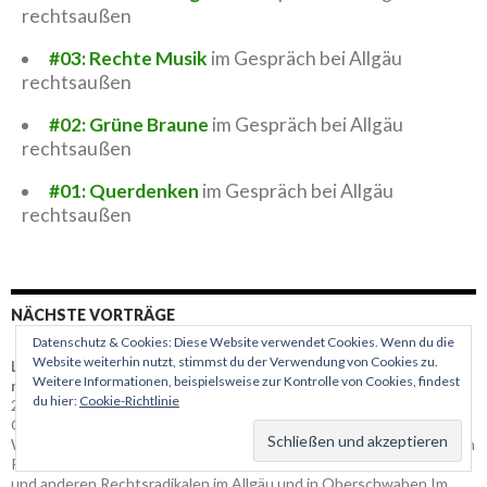
rechtsaußen
#03: Rechte Musik
im Gespräch bei Allgäu
rechtsaußen
#02: Grüne Braune
im Gespräch bei Allgäu
rechtsaußen
#01: Querdenken
im Gespräch bei Allgäu
rechtsaußen
NÄCHSTE VORTRÄGE
Datenschutz & Cookies: Diese Website verwendet Cookies. Wenn du die
Website weiterhin nutzt, stimmst du der Verwendung von Cookies zu.
Livestream: Was machen Nazis hier?! ... im Gespräch bei Allgäu
Weitere Informationen, beispielsweise zur Kontrolle von Cookies, findest
rechtsaußen
du hier:
Cookie-Richtlinie
21. Juni 2023 um 20:00 – 21:20
Online
Was machen Nazis hier?! Seit Jahren betreibt Allgäu ⇏ rechtsaussen
Recherche, Dokumentation und Analyse der Umtriebe von Neonazis
und anderen Rechtsradikalen im Allgäu und in Oberschwaben.Im