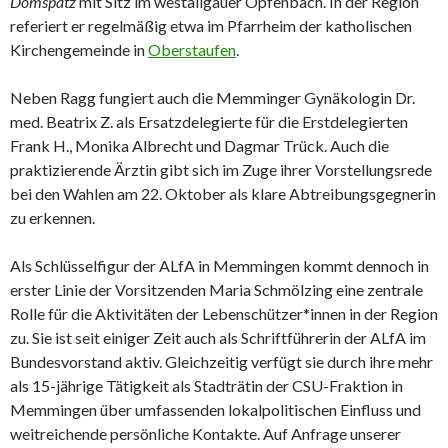
Domspatz
mit Sitz im westallgäuer Opfenbach. In der Region
referiert er regelmäßig etwa im Pfarrheim der katholischen
Kirchengemeinde in
Oberstaufen
.
Neben Ragg fungiert auch die Memminger Gynäkologin Dr.
med. Beatrix Z. als Ersatzdelegierte für die Erstdelegierten
Frank H., Monika Albrecht und Dagmar Trück. Auch die
praktizierende Ärztin gibt sich im Zuge ihrer Vorstellungsrede
bei den Wahlen am 22. Oktober als klare Abtreibungsgegnerin
zu erkennen.
Als Schlüsselfigur der ALfA in Memmingen kommt dennoch in
erster Linie der Vorsitzenden Maria Schmölzing eine zentrale
Rolle für die Aktivitäten der Lebenschützer*innen in der Region
zu. Sie ist seit einiger Zeit auch als Schriftführerin der ALfA im
Bundesvorstand aktiv. Gleichzeitig verfügt sie durch ihre mehr
als 15-jährige Tätigkeit als Stadträtin der CSU-Fraktion in
Memmingen über umfassenden lokalpolitischen Einfluss und
weitreichende persönliche Kontakte. Auf Anfrage unserer