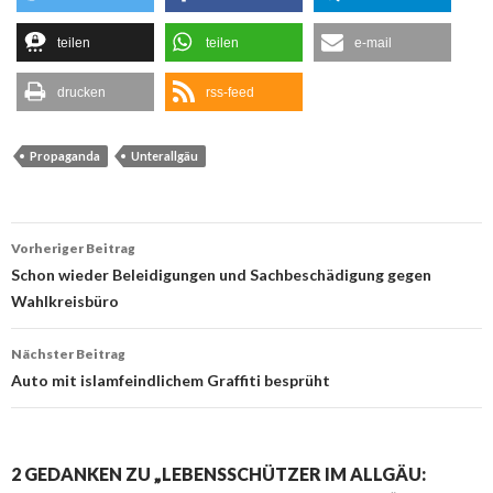
teilen
teilen
e-mail
drucken
rss-feed
Propaganda
Unterallgäu
Beitrags-
Vorheriger Beitrag
Navigation
Schon wieder Beleidigungen und Sachbeschädigung gegen
Wahlkreisbüro
Nächster Beitrag
Auto mit islamfeindlichem Graffiti besprüht
2 GEDANKEN ZU „LEBENSSCHÜTZER IM ALLGÄU: