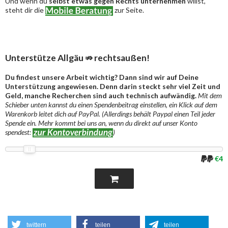
Und wenn du
selbst etwas gegen Rechts unternehmen
willst,
steht dir die
zur Seite.
Unterstütze Allgäu ⇏ rechtsaußen!
Du findest unsere Arbeit wichtig? Dann sind wir auf Deine
Unterstützung angewiesen. Denn darin steckt sehr viel Zeit und
Geld, manche Recherchen sind auch technisch aufwändig.
Mit dem
Schieber unten kannst du einen Spendenbeitrag einstellen, ein Klick auf dem
Warenkorb leitet dich auf PayPal. (Allerdings behält Paypal einen Teil jeder
Spende ein. Mehr kommt bei uns an, wenn du direkt auf unser Konto
spendest:
)
€4
twittern
teilen
teilen