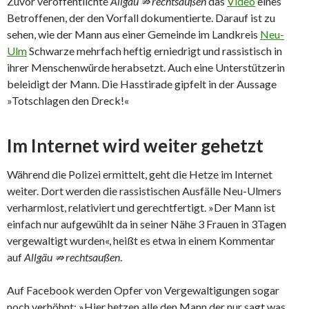
Zuvor veröffentlichte
Allgäu ⇏ rechtsaußen
das
Video
eines
Betroffenen, der den Vorfall dokumentierte. Darauf ist zu
sehen, wie der Mann aus einer Gemeinde im Landkreis
Neu-
Ulm
Schwarze mehrfach heftig erniedrigt und rassistisch in
ihrer Menschenwürde herabsetzt. Auch eine Unterstützerin
beleidigt der Mann. Die Hasstirade gipfelt in der Aussage
»Totschlagen den Dreck!«
Im Internet wird weiter gehetzt
Während die Polizei ermittelt, geht die Hetze im Internet
weiter. Dort werden die rassistischen Ausfälle Neu-Ulmers
verharmlost, relativiert und gerechtfertigt. »Der Mann ist
einfach nur aufgewühlt da in seiner Nähe 3 Frauen in 3Tagen
vergewaltigt wurden«, heißt es etwa in einem Kommentar
auf
Allgäu ⇏ rechtsaußen
.
Auf Facebook werden Opfer von Vergewaltigungen sogar
noch verhöhnt: »Hier hetzen alle den Mann der nur sagt was