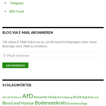
Telegram
RSS-Feed
BLOG VIA E-MAIL ABONNIEREN
Gib deine E-Mail-Adresse an, um Benachrichtigungen über neue
Beiträge via E-Mail zu erhalten.
E
-
M
a
i
l
-
A
SCHLAGWÖRTER
d
r
AfD
e
Alexander Heinig
Bezirkstag
Act of Violence
Beleidigung
Biberach
s
Bodenseekreis
Blood and Honour
Brandanschlag
s