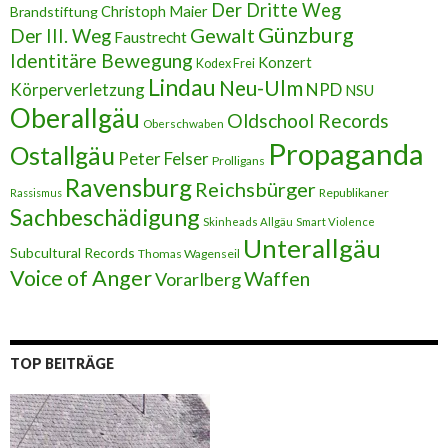
Der Dritte Weg
Brandstiftung
Christoph Maier
e
Günzburg
Gewalt
Der III. Weg
Faustrecht
Identitäre Bewegung
Konzert
Kodex Frei
Lindau
Neu-Ulm
Körperverletzung
NPD
NSU
Oberallgäu
Oldschool Records
Oberschwaben
Propaganda
Ostallgäu
Peter Felser
Prolligans
Ravensburg
Reichsbürger
Republikaner
Rassismus
Sachbeschädigung
Skinheads Allgäu
Smart Violence
Unterallgäu
Subcultural Records
Thomas Wagenseil
Voice of Anger
Waffen
Vorarlberg
TOP BEITRÄGE