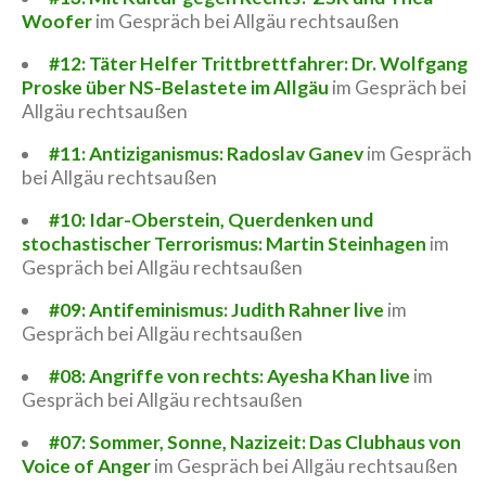
Woofer
im Gespräch bei Allgäu rechtsaußen
#12: Täter Helfer Trittbrettfahrer: Dr. Wolfgang
Proske über NS-Belastete im Allgäu
im Gespräch bei
Allgäu rechtsaußen
#11: Antiziganismus: Radoslav Ganev
im Gespräch
bei Allgäu rechtsaußen
#10: Idar-Oberstein, Querdenken und
stochastischer Terrorismus: Martin Steinhagen
im
Gespräch bei Allgäu rechtsaußen
#09: Antifeminismus: Judith Rahner live
im
Gespräch bei Allgäu rechtsaußen
#08: Angriffe von rechts: Ayesha Khan live
im
Gespräch bei Allgäu rechtsaußen
#07: Sommer, Sonne, Nazizeit: Das Clubhaus von
Voice of Anger
im Gespräch bei Allgäu rechtsaußen