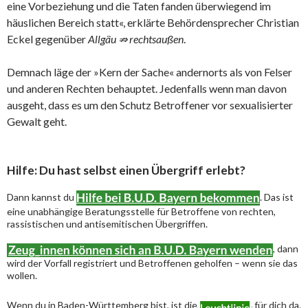
eine Vorbeziehung und die Taten fanden überwiegend im
häuslichen Bereich statt«, erklärte Behördensprecher Christian
Eckel gegenüber
Allgäu ⇏ rechtsaußen
.
Demnach läge der »Kern der Sache« andernorts als von Felser
und anderen Rechten behauptet. Jedenfalls wenn man davon
ausgeht, dass es um den Schutz Betroffener vor sexualisierter
Gewalt geht.
Hilfe: Du hast selbst einen Übergriff erlebt?
Dann kannst du
. Das ist
eine unabhängige Beratungsstelle für Betroffene von rechten,
rassistischen und antisemitischen Übergriffen.
, dann
wird der Vorfall registriert und Betroffenen geholfen – wenn sie das
wollen.
Wenn du in Baden-Württemberg bist, ist die
für dich da.