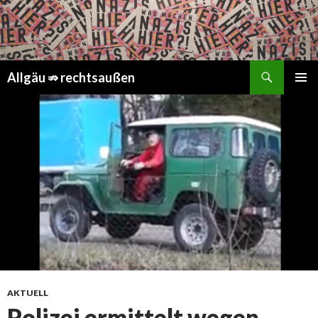
Suchen
Springe
Allgäu ⇏ rechtsaußen
zum
PRIMÄR
Inhalt
MENÜ
AKTUELL
Polizei ermittelt wegen