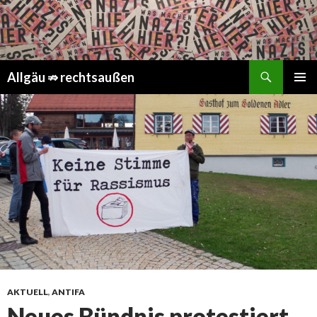
Suchen
Springe
Allgäu ⇏ rechtsaußen
zum
PRIMÄR
Inhalt
MENÜ
AKTUELL
,
ANTIFA
Neues Bündnis protestiert