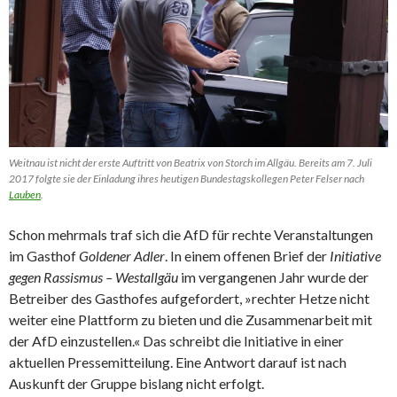
Weitnau ist nicht der erste Auftritt von Beatrix von Storch im Allgäu. Bereits am 7. Juli
2017 folgte sie der Einladung ihres heutigen Bundestagskollegen Peter Felser nach
Lauben
.
Schon mehrmals traf sich die AfD für rechte Veranstaltungen
im Gasthof
Goldener Adler
. In einem offenen Brief der
Initiative
gegen Rassismus – Westallgäu
im vergangenen Jahr wurde der
Betreiber des Gasthofes aufgefordert, »rechter Hetze nicht
weiter eine Plattform zu bieten und die Zusammenarbeit mit
der AfD einzustellen.« Das schreibt die Initiative in einer
aktuellen Pressemitteilung. Eine Antwort darauf ist nach
Auskunft der Gruppe bislang nicht erfolgt.