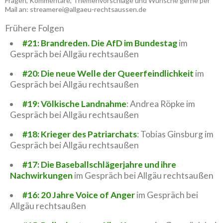
Fragen, Kommentare, Themenvorschläge und Wünsche gerne per
Mail an: streamerei@allgaeu-rechtsaussen.de
Frühere Folgen
#21: Brandreden. Die AfD im Bundestag
im
Gespräch bei Allgäu rechtsaußen
#20: Die neue Welle der Queerfeindlichkeit
im
Gespräch bei Allgäu rechtsaußen
#19: Völkische Landnahme
: Andrea Röpke im
Gespräch bei Allgäu rechtsaußen
#18: Krieger des Patriarchats
: Tobias Ginsburg im
Gespräch bei Allgäu rechtsaußen
#17: Die Baseballschlägerjahre und ihre
Nachwirkungen
im Gespräch bei Allgäu rechtsaußen
#16: 20 Jahre Voice of Anger
im Gespräch bei
Allgäu rechtsaußen