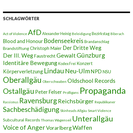
i
l
-
A
SCHLAGWÖRTER
d
r
AfD
e
Alexander Heinig
Bezirkstag
Act of Violence
Beleidigung
Biberach
s
Bodenseekreis
Blood and Honour
Brandanschlag
s
Der Dritte Weg
Brandstiftung
Christoph Maier
e
Günzburg
Gewalt
Der III. Weg
Faustrecht
Identitäre Bewegung
Konzert
Kodex Frei
Lindau
Neu-Ulm
Körperverletzung
NPD
NSU
Oberallgäu
Oldschool Records
Oberschwaben
Propaganda
Ostallgäu
Peter Felser
Prolligans
Ravensburg
Reichsbürger
Republikaner
Rassismus
Sachbeschädigung
Skinheads Allgäu
Smart Violence
Unterallgäu
Subcultural Records
Thomas Wagenseil
Voice of Anger
Waffen
Vorarlberg