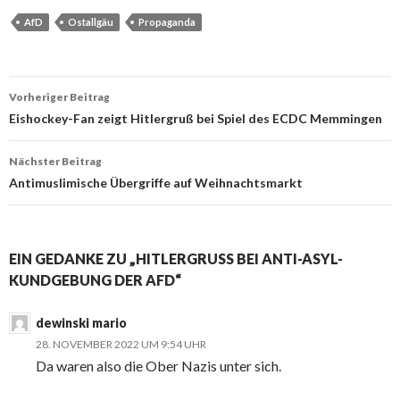
AfD
Ostallgäu
Propaganda
Beitrags-
Vorheriger Beitrag
Navigation
Eishockey-Fan zeigt Hitlergruß bei Spiel des ECDC Memmingen
Nächster Beitrag
Antimuslimische Übergriffe auf Weihnachtsmarkt
EIN GEDANKE ZU „HITLERGRUSS BEI ANTI-ASYL-K
UNDGEBUNG DER AFD“
dewinski mario
28. NOVEMBER 2022 UM 9:54 UHR
Da waren also die Ober Nazis unter sich.