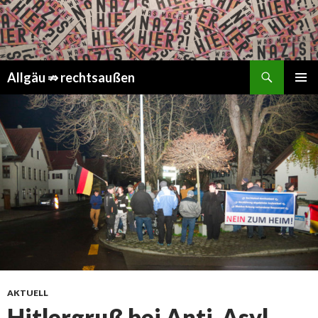
Suchen
Springe
Allgäu ⇏ rechtsaußen
zum
PRIMÄR
Inhalt
MENÜ
AKTUELL
Hitlergruß bei Anti-Asyl-