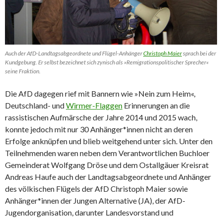
Auch der AfD-Landtagsabgeordnete und Flügel-Anhänger
Christoph Maier
sprach bei der
Kundgebung. Er selbst bezeichnet sich zynisch als »Remigrationspolitischer Sprecher«
seine Fraktion.
Die AfD dagegen rief mit Bannern wie »Nein zum Heim«,
Deutschland- und
Wirmer-Flaggen
Erinnerungen an die
rassistischen Aufmärsche der Jahre 2014 und 2015 wach,
konnte jedoch mit nur 30 Anhänger*innen nicht an deren
Erfolge anknüpfen und blieb weitgehend unter sich. Unter den
Teilnehmenden waren neben dem Verantwortlichen Buchloer
Gemeinderat Wolfgang Dröse und dem Ostallgäuer Kreisrat
Andreas Haufe auch der Landtagsabgeordnete und Anhänger
des völkischen Flügels der AfD Christoph Maier sowie
Anhänger*innen der Jungen Alternative (JA), der AfD-
Jugendorganisation, darunter Landesvorstand und