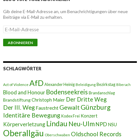
Gib deine E-Mail-Adresse an, um Benachrichtigungen über neue
Beiträge via E-Mail zu erhalten.
E
-
M
a
i
l
-
A
SCHLAGWÖRTER
d
r
AfD
e
Alexander Heinig
Bezirkstag
Act of Violence
Beleidigung
Biberach
s
Bodenseekreis
Blood and Honour
Brandanschlag
s
Der Dritte Weg
Brandstiftung
Christoph Maier
e
Günzburg
Gewalt
Der III. Weg
Faustrecht
Identitäre Bewegung
Konzert
Kodex Frei
Lindau
Neu-Ulm
Körperverletzung
NPD
NSU
Oberallgäu
Oldschool Records
Oberschwaben