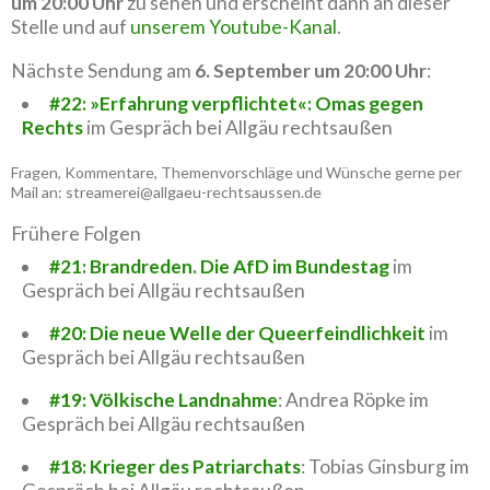
um 20:00 Uhr
zu sehen und erscheint dann an dieser
Stelle und auf
unserem Youtube-Kanal
.
Nächste Sendung am
6. September um 20:00 Uhr
:
#22: »Erfahrung verpflichtet«: Omas gegen
Rechts
im Gespräch bei Allgäu rechtsaußen
Fragen, Kommentare, Themenvorschläge und Wünsche gerne per
Mail an: streamerei@allgaeu-rechtsaussen.de
Frühere Folgen
#21: Brandreden. Die AfD im Bundestag
im
Gespräch bei Allgäu rechtsaußen
#20: Die neue Welle der Queerfeindlichkeit
im
Gespräch bei Allgäu rechtsaußen
#19: Völkische Landnahme
: Andrea Röpke im
Gespräch bei Allgäu rechtsaußen
#18: Krieger des Patriarchats
: Tobias Ginsburg im