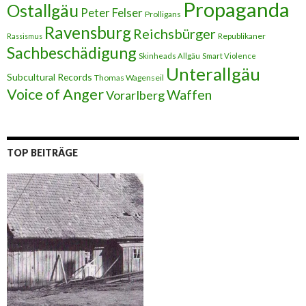
Propaganda
Ostallgäu
Peter Felser
Prolligans
Ravensburg
Reichsbürger
Republikaner
Rassismus
Sachbeschädigung
Skinheads Allgäu
Smart Violence
Unterallgäu
Subcultural Records
Thomas Wagenseil
Voice of Anger
Waffen
Vorarlberg
TOP BEITRÄGE