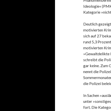
Phänomenbereich
Ideologie« (PMK
Kategorie »nic
Deutlich gezeigt
motivierten Krim
sich auf 27 beka
rund 5,3 Prozent
motivierten Krim
»Gewaltdelikte b
schreibt die Poli
gar keine. Zum 
nennt die Polizei
Sommermonaten
die Polizei belei
In Sachen »auslä
unter »sonstiges«
fort. Die Kateg