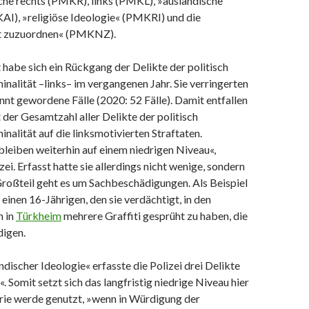
e rechts (PMKR), links (PMKL), »ausländische
AI), »religiöse Ideologie« (PMKRI) und die
ht zuzuordnen« (PMKNZ).
 habe sich ein Rückgang der Delikte der politisch
inalität –links– im vergangenen Jahr. Sie verringerten
nnt gewordene Fälle (2020: 52 Fälle). Damit entfallen
 der Gesamtzahl aller Delikte der politisch
inalität auf die linksmotivierten Straftaten.
leiben weiterhin auf einem niedrigen Niveau«,
zei. Erfasst hatte sie allerdings nicht wenige, sondern
Großteil geht es um Sachbeschädigungen. Als Beispiel
 einen 16-Jährigen, den sie verdächtigt, in den
 in
Türkheim
mehrere Graffiti gesprüht zu haben, die
digen.
ndischer Ideologie« erfasste die Polizei drei Delikte
. Somit setzt sich das langfristig niedrige Niveau hier
orie werde genutzt, »wenn in Würdigung der