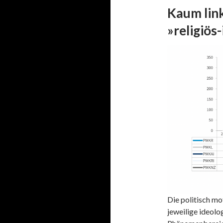
Kaum link
»religiös
Die politisch mot
jeweilige ideolo