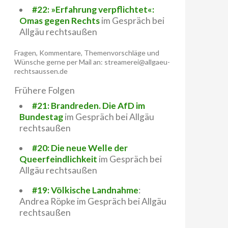
#22: »Erfahrung verpflichtet«:
Omas gegen Rechts
im Gespräch bei
Allgäu rechtsaußen
Fragen, Kommentare, Themenvorschläge und
Wünsche gerne per Mail an: streamerei@allgaeu-
rechtsaussen.de
Frühere Folgen
#21: Brandreden. Die AfD im
Bundestag
im Gespräch bei Allgäu
rechtsaußen
#20: Die neue Welle der
Queerfeindlichkeit
im Gespräch bei
Allgäu rechtsaußen
#19: Völkische Landnahme
:
Andrea Röpke im Gespräch bei Allgäu
rechtsaußen