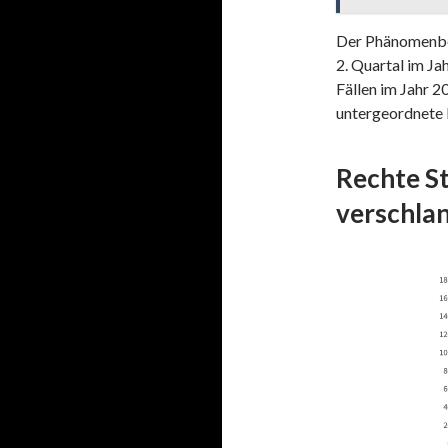
Der Phänomenber
2. Quartal im J
Fällen im Jahr 20
untergeordnete Ro
Rechte S
verschla