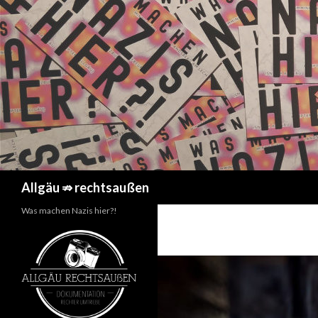
Suchen
Allgäu ⇏ rechtsaußen
Was machen Nazis hier?!