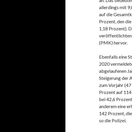
an. Das bedeute
allerdings mit 
auf die Gesamtkr
Prozent, den die
1,18 Prozent). 
veröffentlichten
(PMK) hervor.
Ebenfalls eine 
2020 vermeldete
abgelaufenen Jah
Steigerung der 
zum Vorjahr (47 
Prozent auf 114 
bei 42,6 Prozent
anderem eine er
142 Prozent, di
so die Polizei.