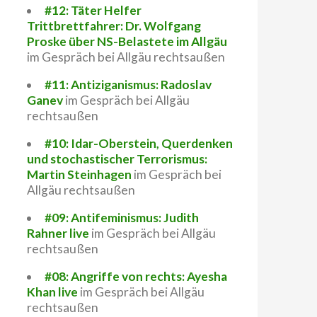
#12: Täter Helfer
Trittbrettfahrer: Dr. Wolfgang
Proske über NS-Belastete im Allgäu
im Gespräch bei Allgäu rechtsaußen
#11: Antiziganismus: Radoslav
Ganev
im Gespräch bei Allgäu
rechtsaußen
#10: Idar-Oberstein, Querdenken
und stochastischer Terrorismus:
Martin Steinhagen
im Gespräch bei
Allgäu rechtsaußen
#09: Antifeminismus: Judith
Rahner live
im Gespräch bei Allgäu
rechtsaußen
#08: Angriffe von rechts: Ayesha
Khan live
im Gespräch bei Allgäu
rechtsaußen