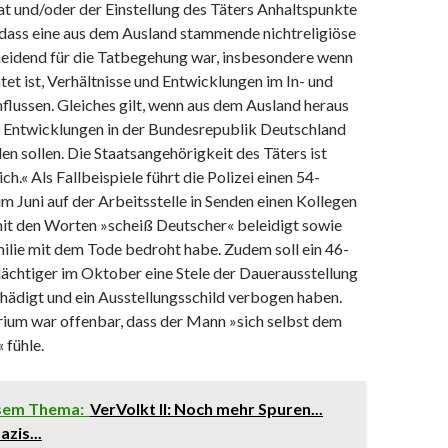
t und/oder der Einstellung des Täters Anhaltspunkte
 dass eine aus dem Ausland stammende nichtreligiöse
heidend für die Tatbegehung war, insbesondere wenn
htet ist, Verhältnisse und Entwicklungen im In- und
flussen. Gleiches gilt, wenn aus dem Ausland heraus
d Entwicklungen in der Bundesrepublik Deutschland
en sollen. Die Staatsangehörigkeit des Täters ist
ch.« Als Fallbeispiele führt die Polizei einen 54-
 im Juni auf der Arbeitsstelle in Senden einen Kollegen
it den Worten »scheiß Deutscher« beleidigt sowie
milie mit dem Tode bedroht habe. Zudem soll ein 46-
dächtiger im Oktober eine Stele der Dauerausstellung
hädigt und ein Ausstellungsschild verbogen haben.
ium war offenbar, dass der Mann »sich selbst dem
 fühle.
esem Thema:
VerVolkt II: Noch mehr Spuren...
zis...