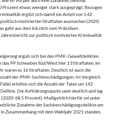
t wie im Vorjahr auch eine Zunahme, diesmal
9,0 Prozent etwas weniger stark ausgeprägt. Bezogen
iminalität ergibt sich damit ein Anteil von 1,42
 politisch motivierten Straftaten ausmachen (2020:
Das geht aus dem kürzlich vom Präsidium
 Jahresbericht zur politisch motivierten Kriminalität
Steigerung ergab sich bei den PMK-Gewaltdelikten.
 das PP Schwaben Süd/West hier 13 Straftaten, im
r waren es 16 Straftaten. Deutlich ist auch die
Anzahl der PMK-Sachbeschädigungen. Im Vergleich
Fälle) erhöhte sich die Anzahl der Taten um 142
Delikte. Die Aufklärungsquote sank deutlich und lag
 (2020: 68,5 Prozent). Maßgeblich hierfür sei unter
hebliche Zunahme der Sachbeschädigungsdelikte um
e in Zusammenhang mit dem Wahljahr 2021 standen,