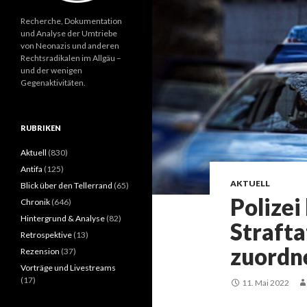
Recherche, Dokumentation
und Analyse der Umtriebe
von Neonazis und anderen
Rechtsradikalen im Allgäu –
und der wenigen
Gegenaktivitäten.
RUBRIKEN
Aktuell
(830)
Antifa
(125)
AKTUELL
Blick über den Tellerrand
(65)
Polizei
Chronik
(646)
Hintergrund & Analyse
(82)
Strafta
Retrospektive
(13)
zuordn
Rezension
(37)
Vorträge und Livestreams
(17)
11. Mai 2022