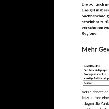
Die politisch m
Das gilt insbe
Sachbeschädigu
scheinbar zurüc
verschoben wurd
Regionen.
Mehr Gew
Verzeichnete da
letzten Jahr ein
stiegen die Zahl