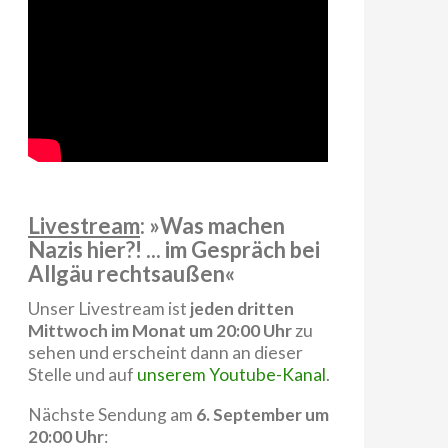
Livestream
: »Was machen
Nazis hier?! ... im Gespräch bei
Allgäu rechtsaußen«
Unser Livestream ist
jeden dritten
Mittwoch im Monat um 20:00 Uhr
zu
sehen und erscheint dann an dieser
Stelle und auf
unserem Youtube-Kanal
.
Nächste Sendung am
6. September um
20:00 Uhr
: