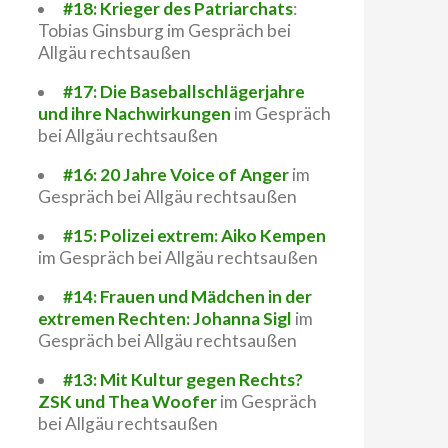
#18: Krieger des Patriarchats
:
Tobias Ginsburg im Gespräch bei
Allgäu rechtsaußen
#17: Die Baseballschlägerjahre
und ihre Nachwirkungen
im Gespräch
bei Allgäu rechtsaußen
#16: 20 Jahre Voice of Anger
im
Gespräch bei Allgäu rechtsaußen
#15: Polizei extrem: Aiko Kempen
im Gespräch bei Allgäu rechtsaußen
#14: Frauen und Mädchen in der
extremen Rechten: Johanna Sigl
im
Gespräch bei Allgäu rechtsaußen
#13: Mit Kultur gegen Rechts?
ZSK und Thea Woofer
im Gespräch
bei Allgäu rechtsaußen