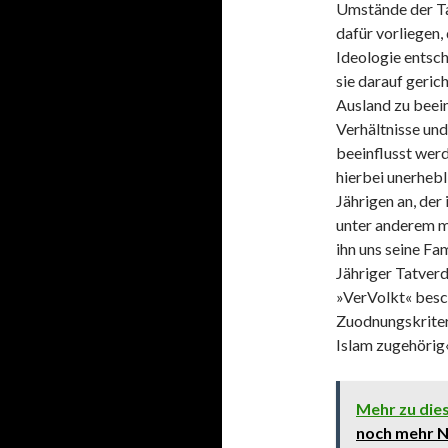
Umstände der Ta
dafür vorliegen,
Ideologie entsc
sie darauf geric
Ausland zu beein
Verhältnisse un
beeinflusst werd
hierbei unerhebli
Jährigen an, der
unter anderem m
ihn uns seine Fa
Jähriger Tatver
»VerVolkt« besc
Zuodnungskriter
Islam zugehörig«
Mehr zu di
noch mehr Na