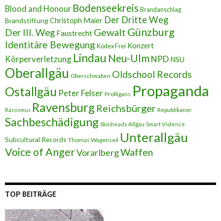
s
Bodenseekreis
Blood and Honour
Brandanschlag
s
Der Dritte Weg
Brandstiftung
Christoph Maier
e
Günzburg
Gewalt
Der III. Weg
Faustrecht
Identitäre Bewegung
Konzert
Kodex Frei
Lindau
Neu-Ulm
Körperverletzung
NPD
NSU
Oberallgäu
Oldschool Records
Oberschwaben
Propaganda
Ostallgäu
Peter Felser
Prolligans
Ravensburg
Reichsbürger
Republikaner
Rassismus
Sachbeschädigung
Skinheads Allgäu
Smart Violence
Unterallgäu
Subcultural Records
Thomas Wagenseil
Voice of Anger
Waffen
Vorarlberg
TOP BEITRÄGE