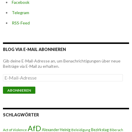
Facebook
Telegram
RSS-Feed
BLOG VIA E-MAIL ABONNIEREN
Gib deine E-Mail-Adresse an, um Benachrichtigungen über neue
Beiträge via E-Mail zu erhalten.
E
-
M
a
i
l
-
A
SCHLAGWÖRTER
d
r
AfD
e
Alexander Heinig
Bezirkstag
Act of Violence
Beleidigung
Biberach