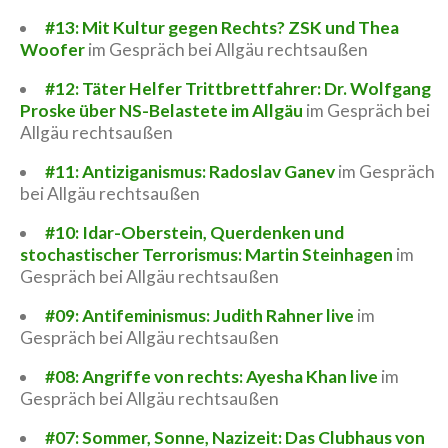
#13: Mit Kultur gegen Rechts? ZSK und Thea
Woofer
im Gespräch bei Allgäu rechtsaußen
#12: Täter Helfer Trittbrettfahrer: Dr. Wolfgang
Proske über NS-Belastete im Allgäu
im Gespräch bei
Allgäu rechtsaußen
#11: Antiziganismus: Radoslav Ganev
im Gespräch
bei Allgäu rechtsaußen
#10: Idar-Oberstein, Querdenken und
stochastischer Terrorismus: Martin Steinhagen
im
Gespräch bei Allgäu rechtsaußen
#09: Antifeminismus: Judith Rahner live
im
Gespräch bei Allgäu rechtsaußen
#08: Angriffe von rechts: Ayesha Khan live
im
Gespräch bei Allgäu rechtsaußen
#07: Sommer, Sonne, Nazizeit: Das Clubhaus von