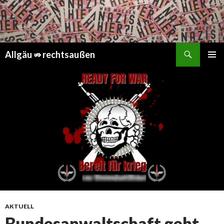
Suchen
Springe
Allgäu ⇏ rechtsaußen
zum
PRIMÄR
Inhalt
MENÜ
AKTUELL
Bundesanwaltschaft geht