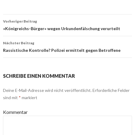
Beitrags-
Vorheriger Beitrag
Navigation
»Königreichs-Bürger« wegen Urkundenfälschung verurteilt
Nächster Beitrag
Rassistische Kontrolle? Polizei ermittelt gegen Betroffene
SCHREIBE EINEN KOMMENTAR
Deine E-Mail-Adresse wird nicht veröffentlicht.
Erforderliche Felder
sind mit
*
markiert
Kommentar