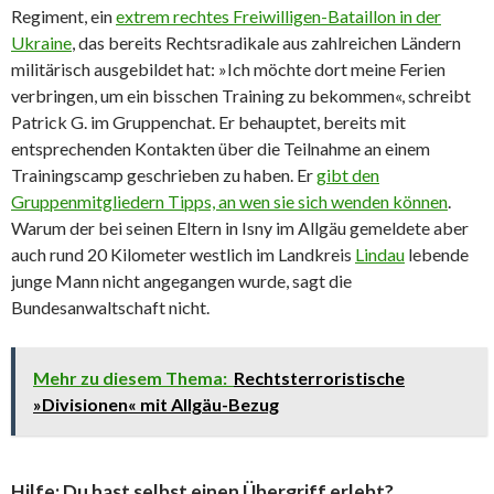
Regiment, ein
extrem rechtes Freiwilligen-Bataillon in der
Ukraine
, das bereits Rechtsradikale aus zahlreichen Ländern
militärisch ausgebildet hat: »Ich möchte dort meine Ferien
verbringen, um ein bisschen Training zu bekommen«, schreibt
Patrick G. im Gruppenchat. Er behauptet, bereits mit
entsprechenden Kontakten über die Teilnahme an einem
Trainingscamp geschrieben zu haben. Er
gibt den
Gruppenmitgliedern Tipps, an wen sie sich wenden können
.
Warum der bei seinen Eltern in Isny im Allgäu gemeldete aber
auch rund 20 Kilometer westlich im Landkreis
Lindau
lebende
junge Mann nicht angegangen wurde, sagt die
Bundesanwaltschaft nicht.
Mehr zu diesem Thema:
Rechtsterroristische
»Divisionen« mit Allgäu-Bezug
Hilfe: Du hast selbst einen Übergriff erlebt?