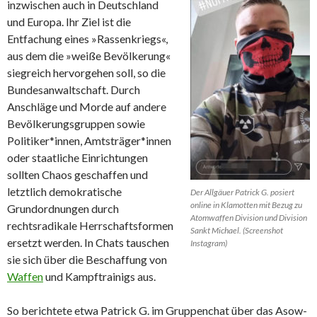
inzwischen auch in Deutschland
und Europa. Ihr Ziel ist die
Entfachung eines »Rassenkriegs«,
aus dem die »weiße Bevölkerung«
siegreich hervorgehen soll, so die
Bundesanwaltschaft. Durch
Anschläge und Morde auf andere
Bevölkerungsgruppen sowie
Politiker*innen, Amtsträger*innen
oder staatliche Einrichtungen
sollten Chaos geschaffen und
letztlich demokratische
Der Allgäuer Patrick G. posiert
online in Klamotten mit Bezug zu
Grundordnungen durch
Atomwaffen Division und Division
rechtsradikale Herrschaftsformen
Sankt Michael. (Screenshot
ersetzt werden. In Chats tauschen
Instagram)
sie sich über die Beschaffung von
Waffen
und Kampftrainigs aus.
So berichtete etwa Patrick G. im Gruppenchat über das Asow-