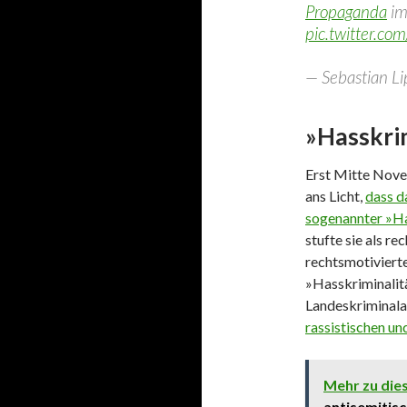
Propaganda
im
pic.twitter.co
— Sebastian L
»Hasskrim
Erst Mitte Nove
ans Licht,
dass d
sogenannter »Has
stufte sie als r
rechtsmotivierte 
»Hasskriminalitä
Landeskriminalam
rassistischen un
Mehr zu di
antisemitisc