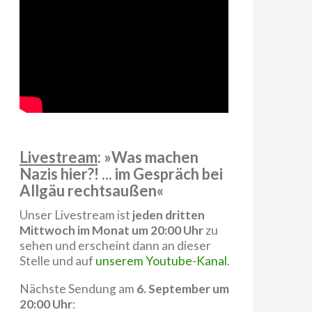
Livestream
: »Was machen
Nazis hier?! ... im Gespräch bei
Allgäu rechtsaußen«
Unser Livestream ist
jeden dritten
Mittwoch im Monat um 20:00 Uhr
zu
sehen und erscheint dann an dieser
Stelle und auf
unserem Youtube-Kanal
.
Nächste Sendung am
6. September um
20:00 Uhr
: