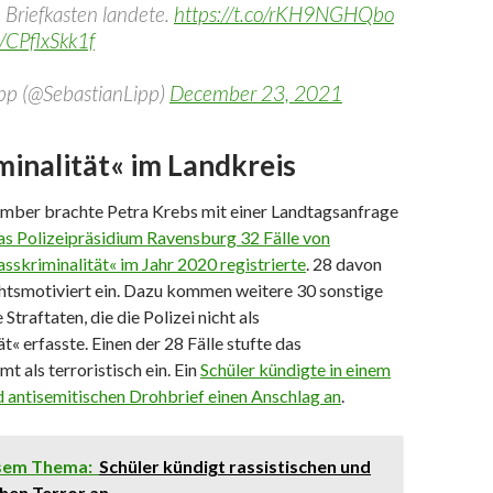
 Briefkasten landete.
https://t.co/rKH9NGHQbo
m/CPflxSkk1f
ipp (@SebastianLipp)
December 23, 2021
inalität« im Landkreis
mber brachte Petra Krebs mit einer Landtagsanfrage
as Polizeipräsidium Ravensburg 32 Fälle von
skriminalität« im Jahr 2020 registrierte
. 28 davon
echtsmotiviert ein. Dazu kommen weitere 30 sonstige
Straftaten, die die Polizei nicht als
t« erfasste. Einen der 28 Fälle stufte das
t als terroristisch ein. Ein
Schüler kündigte in einem
d antisemitischen Drohbrief einen Anschlag an
.
esem Thema:
Schüler kündigt rassistischen und
hen Terror an