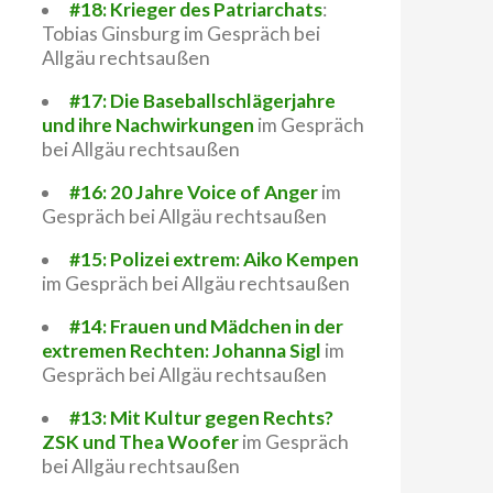
#18: Krieger des Patriarchats
:
Tobias Ginsburg im Gespräch bei
Allgäu rechtsaußen
#17: Die Baseballschlägerjahre
und ihre Nachwirkungen
im Gespräch
bei Allgäu rechtsaußen
#16: 20 Jahre Voice of Anger
im
Gespräch bei Allgäu rechtsaußen
#15: Polizei extrem: Aiko Kempen
im Gespräch bei Allgäu rechtsaußen
#14: Frauen und Mädchen in der
extremen Rechten: Johanna Sigl
im
Gespräch bei Allgäu rechtsaußen
#13: Mit Kultur gegen Rechts?
ZSK und Thea Woofer
im Gespräch
bei Allgäu rechtsaußen