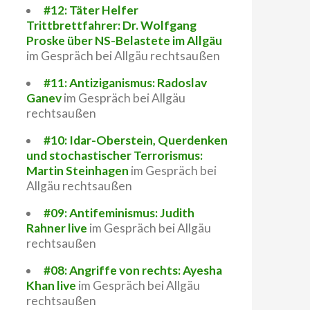
#12: Täter Helfer
Trittbrettfahrer: Dr. Wolfgang
Proske über NS-Belastete im Allgäu
im Gespräch bei Allgäu rechtsaußen
#11: Antiziganismus: Radoslav
Ganev
im Gespräch bei Allgäu
rechtsaußen
#10: Idar-Oberstein, Querdenken
und stochastischer Terrorismus:
Martin Steinhagen
im Gespräch bei
Allgäu rechtsaußen
#09: Antifeminismus: Judith
Rahner live
im Gespräch bei Allgäu
rechtsaußen
#08: Angriffe von rechts: Ayesha
Khan live
im Gespräch bei Allgäu
rechtsaußen