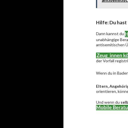
Hilfe: Du hast
Dann kannst du
unabhängige Berat
antisemitischen Ü
der Vorfall regist
Wenn du in Baden
Eltern, Angehöri
orientieren, könne
Und wenn du
sel