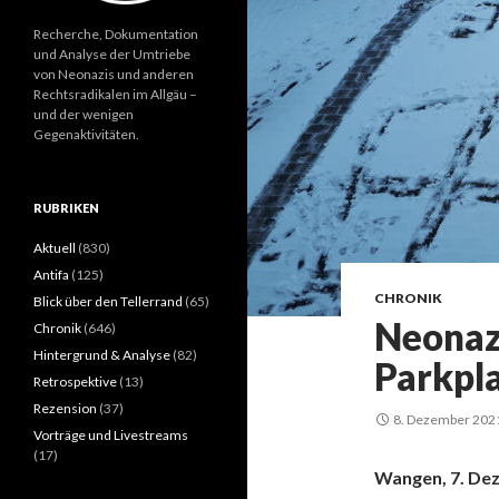
Recherche, Dokumentation
und Analyse der Umtriebe
von Neonazis und anderen
Rechtsradikalen im Allgäu –
und der wenigen
Gegenaktivitäten.
RUBRIKEN
Aktuell
(830)
Antifa
(125)
CHRONIK
Blick über den Tellerrand
(65)
Neonaz
Chronik
(646)
Hintergrund & Analyse
(82)
Parkpla
Retrospektive
(13)
Rezension
(37)
8. Dezember 202
Vorträge und Livestreams
(17)
Wangen, 7. De