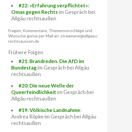
#22: »Erfahrung verpflichtet«:
Omas gegen Rechts
im Gespräch bei
Allgäu rechtsaußen
Fragen, Kommentare, Themenvorschläge und
Wünsche gerne per Mail an: streamerei@allgaeu-
rechtsaussen.de
Frühere Folgen
#21: Brandreden. Die AfD im
Bundestag
im Gespräch bei Allgäu
rechtsaußen
#20: Die neue Welle der
Queerfeindlichkeit
im Gespräch bei
Allgäu rechtsaußen
#19: Völkische Landnahme
:
Andrea Röpke im Gespräch bei Allgäu
rechtsaußen