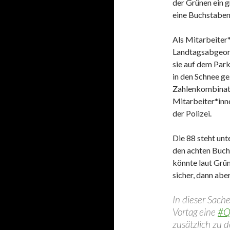
der Grünen ein 
eine Buchstaben
Als Mitarbeiter
Landtagsabgeor
sie auf dem Par
in den Schnee g
Zahlenkombinati
Mitarbeiter*in
der Polizei.
Die 88 steht unte
den achten Buc
könnte laut Grün
sicher, dann abe
In dieser Sach
Vortag eine
#Q
zusätzlich zu 