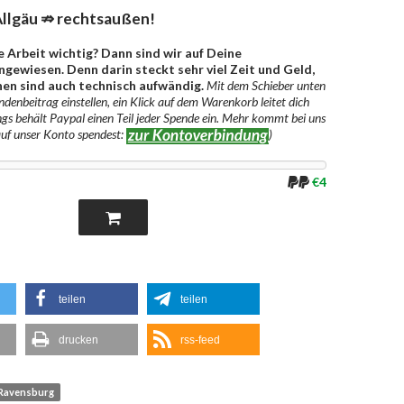
llgäu ⇏ rechtsaußen!
e Arbeit wichtig? Dann sind wir auf Deine
gewiesen. Denn darin steckt sehr viel Zeit und Geld,
en sind auch technisch aufwändig.
Mit dem Schieber unten
denbeitrag einstellen, ein Klick auf dem Warenkorb leitet dich
ngs behält Paypal einen Teil jeder Spende ein. Mehr kommt bei uns
auf unser Konto spendest:
)
€4
teilen
teilen
drucken
rss-feed
Ravensburg