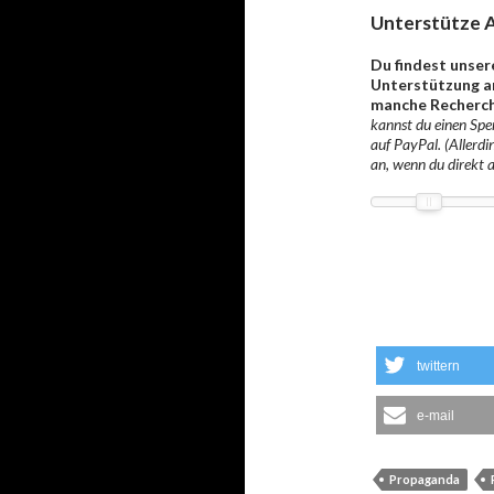
Unterstütze A
Du findest unser
Unterstützung an
manche Recherch
kannst du einen Spen
auf PayPal. (Allerdi
an, wenn du direkt 
twittern
e-mail
Propaganda