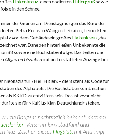
großes
Hakenkreuz
, einen codierten
Hitlergruß
sowie
folge in den Schnee.
*innen der Grünen am Dienstagmorgen das Büro der
dneten Petra Krebs in Wangen betraten, bemerkten
kplatz vor dem Gebäude ein großes
Hakenkreuz
, das
ezeichnet war. Daneben hinterließen Unbekannte die
on 88 sowie eine Buchstabenfolge. Das teilten die
nen
Allgäu rechtsaußen
mit und erstatteten Anzeige bei
r Neonazis für »Heil Hitler« – die 8 steht als Code für
hstaben des Alphabets. Die Buchstabenkombination
en als KKKD zu entziffern sein. Das ist zwar nicht
r dürfte sie für »KuKluxKlan Deutschland« stehen.
e wurde übrigens nachträglich bekannt, dass am
uerdenken
-Versammlung stattfand und
den Nazi-Zeichen dieses
Flugblatt
mit Anti-Impf-