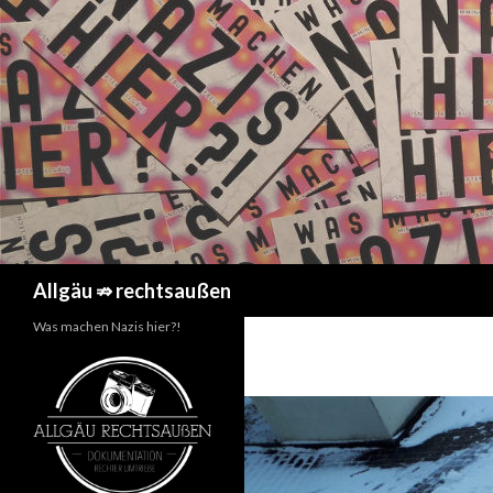
Suchen
Allgäu ⇏ rechtsaußen
Was machen Nazis hier?!