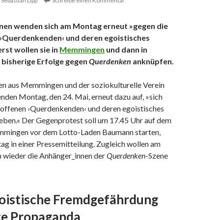
Sebastian Lipp
Schreibe einen Kommentar
nnen wenden sich am Montag erneut »gegen die
 ›Querdenkenden‹ und deren egoistisches
rst wollen sie in
Memmingen
und dann in
 bisherige Erfolge gegen
Querdenken
anknüpfen.
nen aus Memmingen und der soziokulturelle Verein
nden Montag, den 24. Mai, erneut dazu auf, »sich
soffenen ›Querdenkenden‹ und deren egoistisches
heben.« Der Gegenprotest soll um 17.45 Uhr auf dem
mingen vor dem Lotto-Laden Baumann starten,
tag in einer Pressemitteilung. Zugleich wollen am
 wieder die Anhänger_innen der
Querdenken
-Szene
oistische Fremdgefährdung
te Propaganda