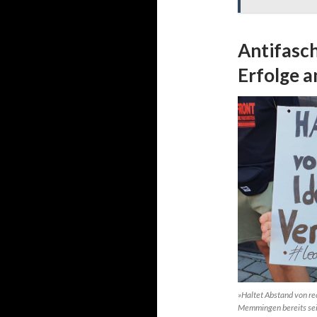
Antifasch
Erfolge 
»Haltet Abstand von re
Memmingen bereits sei