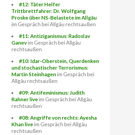
#12: Täter Helfer
Trittbrettfahrer: Dr. Wolfgang
Proske über NS-Belastete im Allgäu
im Gespräch bei Allgäu rechtsaußen
#11: Antiziganismus: Radoslav
Ganev
im Gespräch bei Allgäu
rechtsaußen
#10: Idar-Oberstein, Querdenken
und stochastischer Terrorismus:
Martin Steinhagen
im Gespräch bei
Allgäu rechtsaußen
#09: Antifeminismus: Judith
Rahner live
im Gespräch bei Allgäu
rechtsaußen
#08: Angriffe von rechts: Ayesha
Khan live
im Gespräch bei Allgäu
rechtsaußen