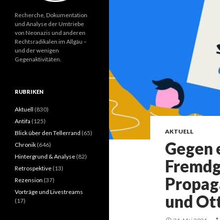
Recherche, Dokumentation
und Analyse der Umtriebe
von Neonazis und anderen
Rechtsradikalen im Allgäu –
und der wenigen
Gegenaktivitäten.
RUBRIKEN
Aktuell
(830)
Antifa
(125)
AKTUELL
Blick über den Tellerrand
(65)
Gegen 
Chronik
(646)
Hintergrund & Analyse
(82)
Fremdg
Retrospektive
(13)
Propag
Rezension
(37)
Vorträge und Livestreams
und Ot
(17)