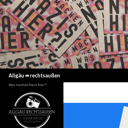
Suchen
Allgäu ⇏ rechtsaußen
Was machen Nazis hier?!