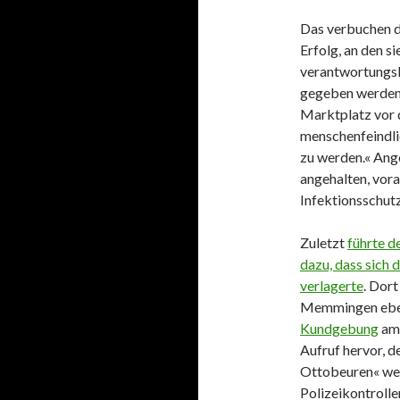
Das verbuchen di
Erfolg, an den s
verantwortungsl
gegeben werden.
Marktplatz vor 
menschenfeindli
zu werden.« Ang
angehalten, vora
Infektionsschut
Zuletzt
führte d
dazu, dass sich
verlagerte
. Dort
Memmingen eben
Kundgebung
am 
Aufruf hervor, de
Ottobeuren« wen
Polizeikontroll