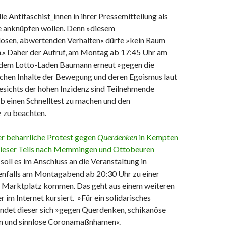
e Antifaschist_innen in ihrer Pressemitteilung als
ie anknüpfen wollen. Denn »diesem
osen, abwertenden Verhalten« dürfe »kein Raum
« Daher der Aufruf, am Montag ab 17:45 Uhr am
dem Lotto-Laden Baumann erneut »gegen die
chen Inhalte der Bewegung und deren Egoismus laut
esichts der hohen Inzidenz sind Teilnehmende
b einen Schnelltest zu machen und den
z zu beachten.
er beharrliche Protest gegen
Querdenken
in Kempten
 dieser Teils nach Memmingen und Ottobeuren
 soll es im Anschluss an die Veranstaltung in
falls am Montagabend ab 20:30 Uhr zu einer
Marktplatz kommen. Das geht aus einem weiteren
r im Internet kursiert. »Für ein solidarisches
det dieser sich »gegen Querdenken, schikanöse
en und sinnlose Coronamaßnhamen«.