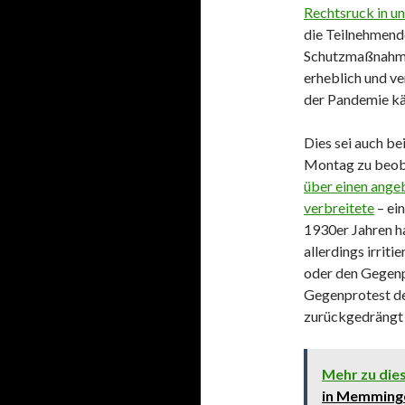
Rechtsruck in un
die Teilnehmend
Schutzmaßnahme
erheblich und ve
der Pandemie k
Dies sei auch be
Montag zu beoba
über einen ange
verbreitete
– ei
1930er Jahren h
allerdings irrit
oder den Gegenp
Gegenprotest der
zurückgedrängt
Mehr zu di
in Memming