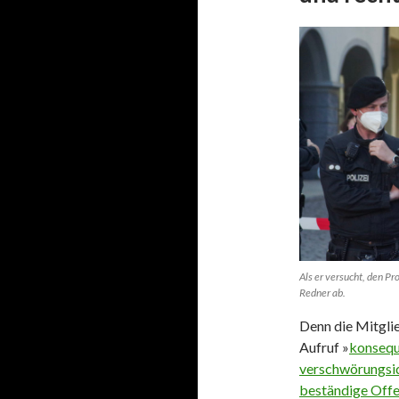
Als er versucht, den Pr
Redner ab.
Denn die Mitgli
Aufruf »
konsequ
verschwörungsi
beständige Offe