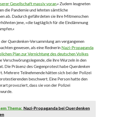
serer Gesellschaft massiv voran
.« Zudem leugneten
en die Pandemie und lehnten sämtliche
n ab. Dadurch gefährdeten sie ihre Mitmenschen
rhöhnten jene, »die tagtäglich für die Eindämmung
ämpfen.«
i der
Querdenken
-Versammlung am vergangenen
chten gewesen, als eine Rednerin
Nazi-Propaganda
blichen Plan zur Vernichtung des deutschen Volkes
ne Verschwörungslegende, die ihre Wurzeln in den
at. Die Präsenz des Gegenprotest habe
Querdenken
iert. Mehrere Teilnehmende hätten sich bei der Polizei
rotestierenden beschwert. Eine Person hatte den
art provoziert, dass sie von der Polizei
 wurde.
esem Thema:
Nazi-Propaganda bei Querdenken
en