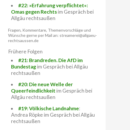
#22: »Erfahrung verpflichtet«:
Omas gegen Rechts
im Gespräch bei
Allgäu rechtsaußen
Fragen, Kommentare, Themenvorschläge und
Wünsche gerne per Mail an: streamerei@allgaeu-
rechtsaussen.de
Frühere Folgen
#21: Brandreden. Die AfD im
Bundestag
im Gespräch bei Allgäu
rechtsaußen
#20: Die neue Welle der
Queerfeindlichkeit
im Gespräch bei
Allgäu rechtsaußen
#19: Völkische Landnahme
:
Andrea Röpke im Gespräch bei Allgäu
rechtsaußen