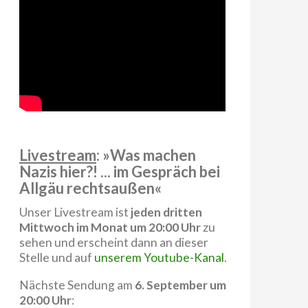
Livestream
: »Was machen
Nazis hier?! ... im Gespräch bei
Allgäu rechtsaußen«
Unser Livestream ist
jeden dritten
Mittwoch im Monat um 20:00 Uhr
zu
sehen und erscheint dann an dieser
Stelle und auf
unserem Youtube-Kanal
.
Nächste Sendung am
6. September um
20:00 Uhr
: