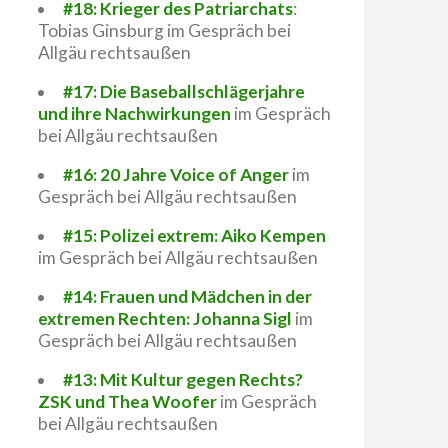
#18: Krieger des Patriarchats
:
Tobias Ginsburg im Gespräch bei
Allgäu rechtsaußen
#17: Die Baseballschlägerjahre
und ihre Nachwirkungen
im Gespräch
bei Allgäu rechtsaußen
#16: 20 Jahre Voice of Anger
im
Gespräch bei Allgäu rechtsaußen
#15: Polizei extrem: Aiko Kempen
im Gespräch bei Allgäu rechtsaußen
#14: Frauen und Mädchen in der
extremen Rechten: Johanna Sigl
im
Gespräch bei Allgäu rechtsaußen
#13: Mit Kultur gegen Rechts?
ZSK und Thea Woofer
im Gespräch
bei Allgäu rechtsaußen