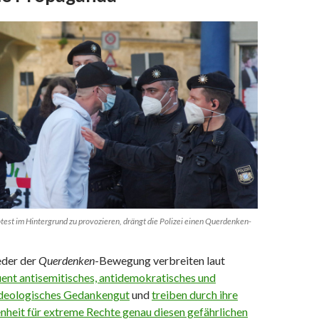
otest im Hintergrund zu provozieren, drängt die Polizei einen Querdenken-
eder der
Querdenken
-Bewegung verbreiten laut
ent antisemitisches, antidemokratisches und
deologisches Gedankengut
und
treiben durch ihre
nheit für extreme Rechte genau diesen gefährlichen