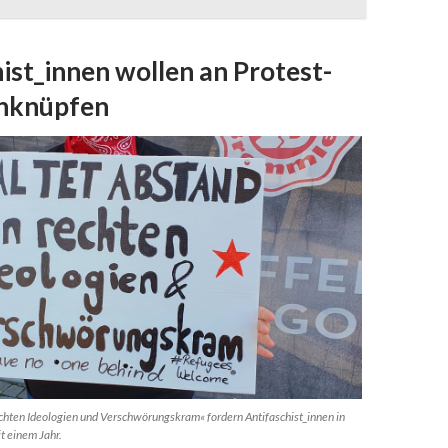
ist_innen wollen an Protest-
anknüpfen
chten Ideologien und Verschwörungskram« fordern Antifaschist_innen in
t einem Jahr.