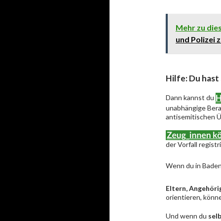
Mehr zu di
und Polizei 
Hilfe: Du hast
Dann kannst du
unabhängige Berat
antisemitischen Ü
der Vorfall regist
Wenn du in Baden
Eltern, Angehöri
orientieren, könne
Und wenn du
sel