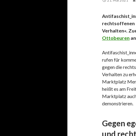
21. Mai 2021
Antifaschist_i
rechtsoffenen
Verhalten«. Zue
Ottobeuren
an
Antifaschist_in
rufen für komme
gegen die recht
Verhalten zu er
Marktplatz Mem
heißt es am Frei
Marktplatz auch
demonstrieren.
Gegen eg
und rech