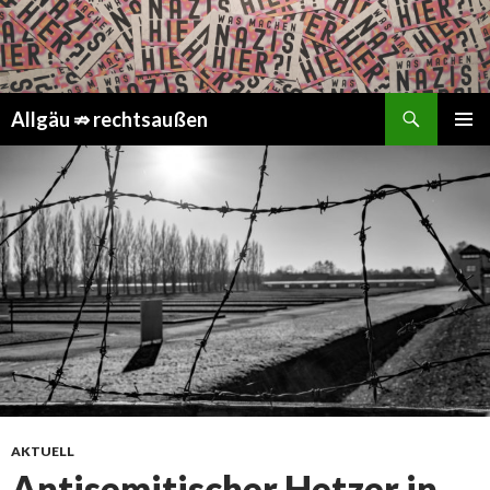
Suchen
Springe
Allgäu ⇏ rechtsaußen
zum
PRIMÄR
Inhalt
MENÜ
AKTUELL
Antisemitischer Hetzer in