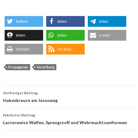
twittern
teilen
teilen
teilen
teilen
e-mail
drucken
rss-feed
Propaganda
Vorarlberg
Beitrags-
Vorheriger Beitrag
Navigation
Hakenkreuze am Jesusweg
Nächster Beitrag
Lasterweise Waffen, Sprengstoff und Wehrmachtsuniformen