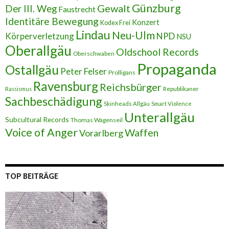
Günzburg
Gewalt
Der III. Weg
Faustrecht
Identitäre Bewegung
Konzert
Kodex Frei
Lindau
Neu-Ulm
Körperverletzung
NPD
NSU
Oberallgäu
Oldschool Records
Oberschwaben
Propaganda
Ostallgäu
Peter Felser
Prolligans
Ravensburg
Reichsbürger
Republikaner
Rassismus
Sachbeschädigung
Skinheads Allgäu
Smart Violence
Unterallgäu
Subcultural Records
Thomas Wagenseil
Voice of Anger
Waffen
Vorarlberg
TOP BEITRÄGE