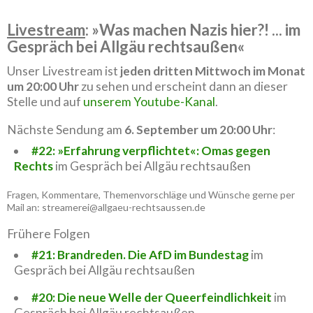
Livestream
: »Was machen Nazis hier?! ... im
Gespräch bei Allgäu rechtsaußen«
Unser Livestream ist
jeden dritten Mittwoch im Monat
um 20:00 Uhr
zu sehen und erscheint dann an dieser
Stelle und auf
unserem Youtube-Kanal
.
Nächste Sendung am
6. September um 20:00 Uhr
:
#22: »Erfahrung verpflichtet«: Omas gegen
Rechts
im Gespräch bei Allgäu rechtsaußen
Fragen, Kommentare, Themenvorschläge und Wünsche gerne per
Mail an: streamerei@allgaeu-rechtsaussen.de
Frühere Folgen
#21: Brandreden. Die AfD im Bundestag
im
Gespräch bei Allgäu rechtsaußen
#20: Die neue Welle der Queerfeindlichkeit
im
Gespräch bei Allgäu rechtsaußen