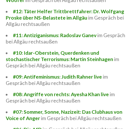
Woofer
im Gespräch bei Allgäu rechtsaußen
#12: Täter Helfer Trittbrettfahrer: Dr. Wolfgang
Proske über NS-Belastete im Allgäu
im Gespräch bei
Allgäu rechtsaußen
#11: Antiziganismus: Radoslav Ganev
im Gespräch
bei Allgäu rechtsaußen
#10: Idar-Oberstein, Querdenken und
stochastischer Terrorismus: Martin Steinhagen
im
Gespräch bei Allgäu rechtsaußen
#09: Antifeminismus: Judith Rahner live
im
Gespräch bei Allgäu rechtsaußen
#08: Angriffe von rechts: Ayesha Khan live
im
Gespräch bei Allgäu rechtsaußen
#07: Sommer, Sonne, Nazizeit: Das Clubhaus von
Voice of Anger
im Gespräch bei Allgäu rechtsaußen