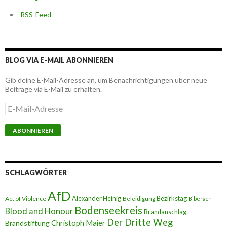
RSS-Feed
BLOG VIA E-MAIL ABONNIEREN
Gib deine E-Mail-Adresse an, um Benachrichtigungen über neue
Beiträge via E-Mail zu erhalten.
E
-
M
a
i
l
-
A
SCHLAGWÖRTER
d
r
AfD
e
Alexander Heinig
Bezirkstag
Act of Violence
Beleidigung
Biberach
s
Bodenseekreis
Blood and Honour
Brandanschlag
s
Der Dritte Weg
Brandstiftung
Christoph Maier
e