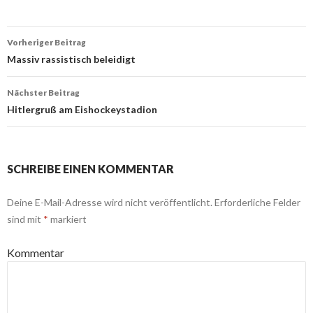
Beitrags-
Vorheriger Beitrag
Navigation
Massiv rassistisch beleidigt
Nächster Beitrag
Hitlergruß am Eishockeystadion
SCHREIBE EINEN KOMMENTAR
Deine E-Mail-Adresse wird nicht veröffentlicht.
Erforderliche Felder
sind mit
*
markiert
Kommentar