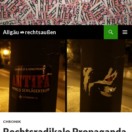
Suchen
Springe
Allgäu ⇏ rechtsaußen
zum
PRIMÄR
Inhalt
MENÜ
CHRONIK
Rechtsradikale Propaganda