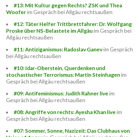
#13: Mit Kultur gegen Rechts? ZSK und Thea
Woofer
im Gespräch bei Allgäu rechtsaußen
#12: Täter Helfer Trittbrettfahrer: Dr. Wolfgang
Proske über NS-Belastete im Allgäu
im Gespräch bei
Allgäu rechtsaußen
#11: Antiziganismus: Radoslav Ganev
im Gespräch
bei Allgäu rechtsaußen
#10: Idar-Oberstein, Querdenken und
stochastischer Terrorismus: Martin Steinhagen
im
Gespräch bei Allgäu rechtsaußen
#09: Antifeminismus: Judith Rahner live
im
Gespräch bei Allgäu rechtsaußen
#08: Angriffe von rechts: Ayesha Khan live
im
Gespräch bei Allgäu rechtsaußen
#07: Sommer, Sonne, Nazizeit: Das Clubhaus von