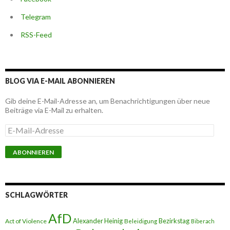
Telegram
RSS-Feed
BLOG VIA E-MAIL ABONNIEREN
Gib deine E-Mail-Adresse an, um Benachrichtigungen über neue
Beiträge via E-Mail zu erhalten.
E
-
M
a
i
l
-
A
SCHLAGWÖRTER
d
r
AfD
e
Alexander Heinig
Bezirkstag
Act of Violence
Beleidigung
Biberach