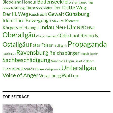
s
Bodenseekreis
Blood and Honour
Brandanschlag
s
Der Dritte Weg
Brandstiftung
Christoph Maier
e
Günzburg
Gewalt
Der III. Weg
Faustrecht
Identitäre Bewegung
Konzert
Kodex Frei
Lindau
Neu-Ulm
Körperverletzung
NPD
NSU
Oberallgäu
Oldschool Records
Oberschwaben
Propaganda
Ostallgäu
Peter Felser
Prolligans
Ravensburg
Reichsbürger
Republikaner
Rassismus
Sachbeschädigung
Skinheads Allgäu
Smart Violence
Unterallgäu
Subcultural Records
Thomas Wagenseil
Voice of Anger
Waffen
Vorarlberg
TOP BEITRÄGE