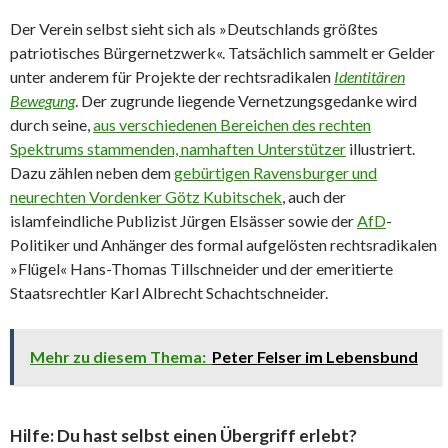
Der Verein selbst sieht sich als »Deutschlands größtes
patriotisches Bürgernetzwerk«. Tatsächlich sammelt er Gelder
unter anderem für Projekte der rechtsradikalen
Identitären
Bewegung
. Der zugrunde liegende Vernetzungsgedanke wird
durch seine,
aus verschiedenen Bereichen des rechten
Spektrums stammenden, namhaften Unterstützer
illustriert.
Dazu zählen neben dem
gebürtigen Ravensburger und
neurechten Vordenker Götz Kubitschek
, auch der
islamfeindliche Publizist Jürgen Elsässer sowie der
AfD
-
Politiker und Anhänger des formal aufgelösten rechtsradikalen
»Flügel« Hans-Thomas Tillschneider und der emeritierte
Staatsrechtler Karl Albrecht Schachtschneider.
Mehr zu diesem Thema:
Peter Felser im Lebensbund
Hilfe: Du hast selbst einen Übergriff erlebt?