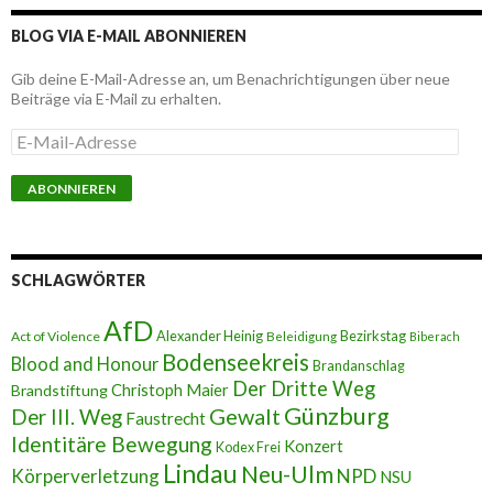
BLOG VIA E-MAIL ABONNIEREN
Gib deine E-Mail-Adresse an, um Benachrichtigungen über neue
Beiträge via E-Mail zu erhalten.
E
-
M
a
i
l
-
A
SCHLAGWÖRTER
d
r
AfD
e
Alexander Heinig
Bezirkstag
Act of Violence
Beleidigung
Biberach
s
Bodenseekreis
Blood and Honour
Brandanschlag
s
Der Dritte Weg
Brandstiftung
Christoph Maier
e
Günzburg
Gewalt
Der III. Weg
Faustrecht
Identitäre Bewegung
Konzert
Kodex Frei
Lindau
Neu-Ulm
Körperverletzung
NPD
NSU