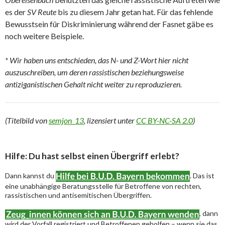
es der
SV Reute
bis zu diesem Jahr getan hat. Für das fehlende
Bewusstsein für Diskriminierung während der Fasnet gäbe es
noch weitere Beispiele.
* Wir haben uns entschieden, das N- und Z-Wort hier nicht
auszuschreiben, um deren rassistischen beziehungsweise
antiziganistischen Gehalt nicht weiter zu reproduzieren.
(Titelbild von
semjon_13
, lizensiert unter
CC BY-NC-SA 2.0
)
Hilfe: Du hast selbst einen Übergriff erlebt?
Dann kannst du
. Das ist
eine unabhängige Beratungsstelle für Betroffene von rechten,
rassistischen und antisemitischen Übergriffen.
, dann
wird der Vorfall registriert und Betroffenen geholfen – wenn sie das