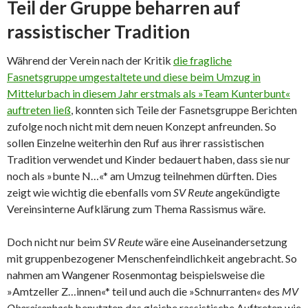
Teil der Gruppe beharren auf
rassistischer Tradition
Während der Verein nach der Kritik
die fragliche
Fasnetsgruppe umgestaltete und diese beim Umzug in
Mittelurbach in diesem Jahr erstmals als »Team Kunterbunt«
auftreten ließ
, konnten sich Teile der Fasnetsgruppe Berichten
zufolge noch nicht mit dem neuen Konzept anfreunden. So
sollen Einzelne weiterhin den Ruf aus ihrer rassistischen
Tradition verwendet und Kinder bedauert haben, dass sie nur
noch als »bunte N…«* am Umzug teilnehmen dürften. Dies
zeigt wie wichtig die ebenfalls vom
SV Reute
angekündigte
Vereinsinterne Aufklärung zum Thema Rassismus wäre.
Doch nicht nur beim
SV Reute
wäre eine Auseinandersetzung
mit gruppenbezogener Menschenfeindlichkeit angebracht. So
nahmen am Wangener Rosenmontag beispielsweise die
»Amtzeller Z…innen«* teil und auch die »Schnurranten« des
MV
Obereisenbach
benutzten das gleiche rassistische Auftreten wie