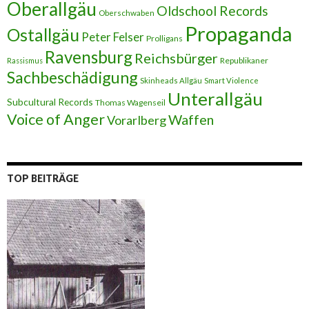
Oberallgäu
Oldschool Records
Oberschwaben
Propaganda
Ostallgäu
Peter Felser
Prolligans
Ravensburg
Reichsbürger
Republikaner
Rassismus
Sachbeschädigung
Skinheads Allgäu
Smart Violence
Unterallgäu
Subcultural Records
Thomas Wagenseil
Voice of Anger
Waffen
Vorarlberg
TOP BEITRÄGE