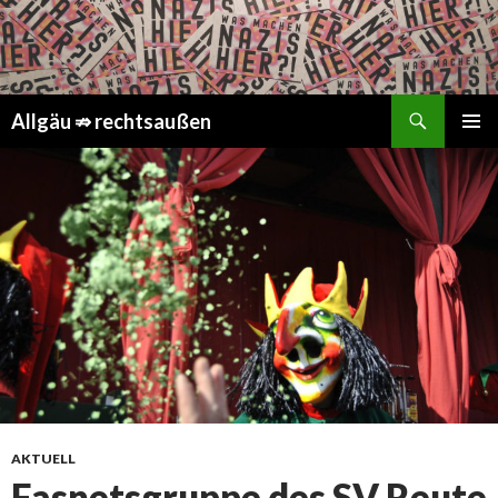
Suchen
Springe
Allgäu ⇏ rechtsaußen
zum
PRIMÄR
Inhalt
MENÜ
AKTUELL
Fasnetsgruppe des SV Reute