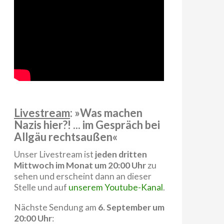
Livestream
: »Was machen
Nazis hier?! ... im Gespräch bei
Allgäu rechtsaußen«
Unser Livestream ist
jeden dritten
Mittwoch im Monat um 20:00 Uhr
zu
sehen und erscheint dann an dieser
Stelle und auf
unserem Youtube-Kanal
.
Nächste Sendung am
6. September um
20:00 Uhr
: