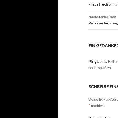
Navigati
»Faustrecht« im
Nächster Beitrag
Volksverhetzung
EIN GEDANKE
Pingback:
Beten
rechtsaußen
SCHREIBE EI
Deine E-Mail-Adre
*
markiert