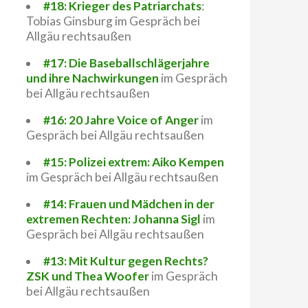
#18: Krieger des Patriarchats
:
Tobias Ginsburg im Gespräch bei
Allgäu rechtsaußen
#17: Die Baseballschlägerjahre
und ihre Nachwirkungen
im Gespräch
bei Allgäu rechtsaußen
#16: 20 Jahre Voice of Anger
im
Gespräch bei Allgäu rechtsaußen
#15: Polizei extrem: Aiko Kempen
im Gespräch bei Allgäu rechtsaußen
#14: Frauen und Mädchen in der
extremen Rechten: Johanna Sigl
im
Gespräch bei Allgäu rechtsaußen
#13: Mit Kultur gegen Rechts?
ZSK und Thea Woofer
im Gespräch
bei Allgäu rechtsaußen