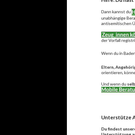
Dann kannst du
unabhängige Berat
antisemitischen Ü
der Vorfall regist
Wenn du in Baden
Eltern, Angehöri
orientieren, könne
Und wenn du
sel
Unterstütze A
Du findest unser
Unterstützung an