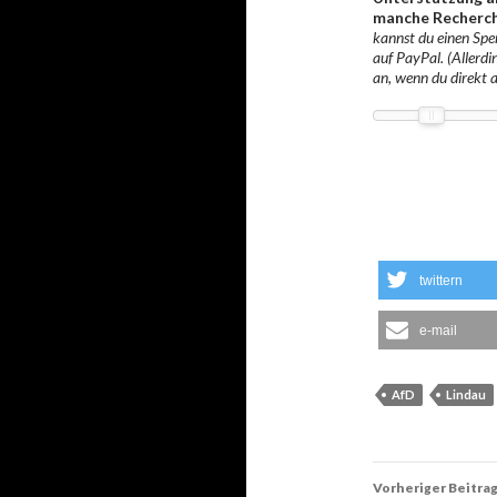
manche Recherch
kannst du einen Spen
auf PayPal. (Allerdi
an, wenn du direkt 
twittern
e-mail
AfD
Lindau
Beitrags-
Vorheriger Beitra