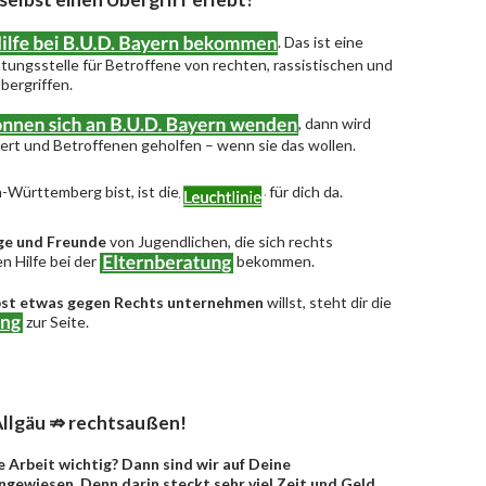
. Das ist eine
ungsstelle für Betroffene von rechten, rassistischen und
bergriffen.
, dann wird
riert und Betroffenen geholfen – wenn sie das wollen.
-Württemberg bist, ist die
für dich da.
ge und Freunde
von Jugendlichen, die sich rechts
n Hilfe bei der
bekommen.
bst etwas gegen Rechts unternehmen
willst, steht dir die
zur Seite.
llgäu ⇏ rechtsaußen!
e Arbeit wichtig? Dann sind wir auf Deine
gewiesen. Denn darin steckt sehr viel Zeit und Geld,