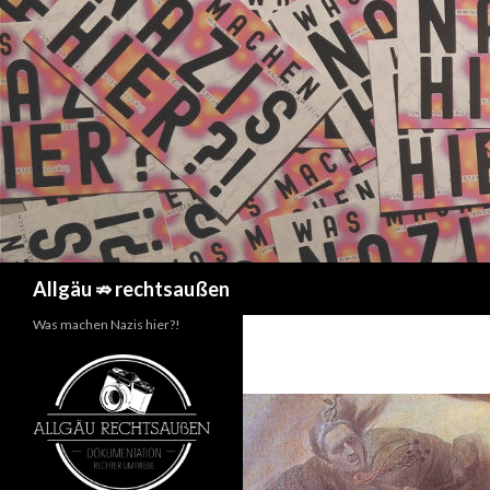
Suchen
Allgäu ⇏ rechtsaußen
Was machen Nazis hier?!