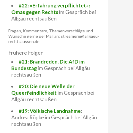
#22: »Erfahrung verpflichtet«:
Omas gegen Rechts
im Gespräch bei
Allgäu rechtsaußen
Fragen, Kommentare, Themenvorschläge und
Wünsche gerne per Mail an: streamerei@allgaeu-
rechtsaussen.de
Frühere Folgen
#21: Brandreden. Die AfD im
Bundestag
im Gespräch bei Allgäu
rechtsaußen
#20: Die neue Welle der
Queerfeindlichkeit
im Gespräch bei
Allgäu rechtsaußen
#19: Völkische Landnahme
:
Andrea Röpke im Gespräch bei Allgäu
rechtsaußen