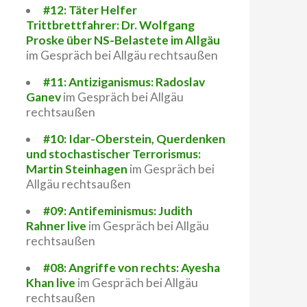
#12: Täter Helfer
Trittbrettfahrer: Dr. Wolfgang
Proske über NS-Belastete im Allgäu
im Gespräch bei Allgäu rechtsaußen
#11: Antiziganismus: Radoslav
Ganev
im Gespräch bei Allgäu
rechtsaußen
#10: Idar-Oberstein, Querdenken
und stochastischer Terrorismus:
Martin Steinhagen
im Gespräch bei
Allgäu rechtsaußen
#09: Antifeminismus: Judith
Rahner live
im Gespräch bei Allgäu
rechtsaußen
#08: Angriffe von rechts: Ayesha
Khan live
im Gespräch bei Allgäu
rechtsaußen