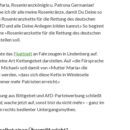
aria, Rosenkranzkönigin u. Patrona Germaniae!
e ich dir alle meine Rosenkränze, damit Du Deine so
 Rosenkranzkette für die Rettung des deutschen
AfD und alle Deine Anliegen bilden kannst.« So beginnt
eine »Rosenkranzkette für die Rettung des deutschen
ellen soll.
hte das
Flugblatt
an Fahrzeugen in Lindenberg auf.
 eine Art Kettengebet darstellen. Auf »die Fürsprache
s Michael« soll damit von »Mutter Maria« die
werden, »dass sich diese Kette in Windeseile
mmer mehr Patrioten erreicht.«
ung aus Bittgebet und AfD-Parteiwerbung schließt
, wache jetzt auf, sonst bist du nicht mehr« – ganz im
n rechts bedienter Untergangsmythen.
 selbst einen Übergriff erlebt?