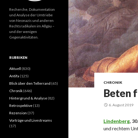
Recherche, Dokumentation
und Analyse der Umtriebe
von Neonazis und anderen
Rechtsradikalen im Allgäu –
und der wenigen
Gegenaktivitäten.
RUBRIKEN
Aktuell
(830)
Antifa
(125)
CHRONIK
Blick über den Tellerrand
(65)
Beten f
Chronik
(646)
Hintergrund & Analyse
(82)
6. August 2019
Retrospektive
(13)
Rezension
(37)
Vorträge und Livestreams
Lindenberg
, 30
(17)
und rechtem Unt