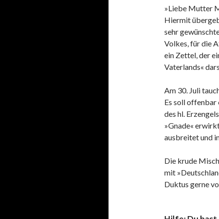
»Liebe Mutter M
Hiermit übergeb
sehr gewünschte
Volkes, für die 
ein Zettel, der 
Vaterlands« darst
Am 30. Juli tauc
Es soll offenbar
des hl. Erzengel
»Gnade« erwirkt 
ausbreitet und i
Die krude Misch
mit »Deutschland
Duktus gerne vo
Hilfe: Du hast