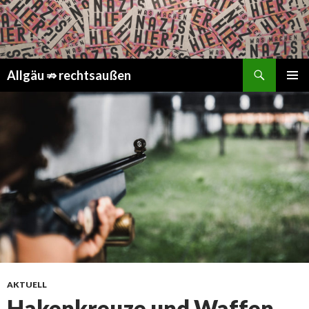
Suchen
Springe
Allgäu ⇏ rechtsaußen
zum
PRIMÄR
Inhalt
MENÜ
AKTUELL
Hakenkreuze und Waffen