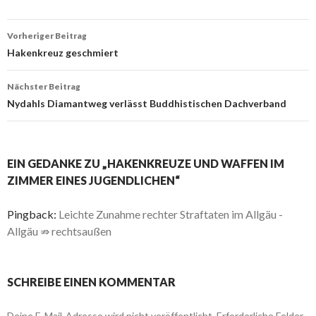
Beitrags-
Vorheriger Beitrag
Navigation
Hakenkreuz geschmiert
Nächster Beitrag
Nydahls Diamantweg verlässt Buddhistischen Dachverband
EIN GEDANKE ZU „HAKENKREUZE UND WAFFEN IM
ZIMMER EINES JUGENDLICHEN“
Pingback:
Leichte Zunahme rechter Straftaten im Allgäu -
Allgäu ⇏ rechtsaußen
SCHREIBE EINEN KOMMENTAR
Deine E-Mail-Adresse wird nicht veröffentlicht.
Erforderliche Felder