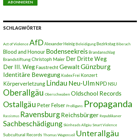
a
i
l
-
A
SCHLAGWÖRTER
d
r
AfD
e
Alexander Heinig
Bezirkstag
Act of Violence
Beleidigung
Biberach
s
Bodenseekreis
Blood and Honour
Brandanschlag
s
Der Dritte Weg
Brandstiftung
Christoph Maier
e
Günzburg
Gewalt
Der III. Weg
Faustrecht
Identitäre Bewegung
Konzert
Kodex Frei
Lindau
Neu-Ulm
Körperverletzung
NPD
NSU
Oberallgäu
Oldschool Records
Oberschwaben
Propaganda
Ostallgäu
Peter Felser
Prolligans
Ravensburg
Reichsbürger
Republikaner
Rassismus
Sachbeschädigung
Skinheads Allgäu
Smart Violence
Unterallgäu
Subcultural Records
Thomas Wagenseil