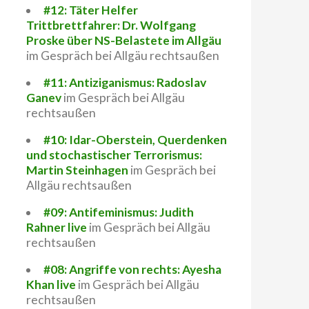
#12: Täter Helfer
Trittbrettfahrer: Dr. Wolfgang
Proske über NS-Belastete im Allgäu
im Gespräch bei Allgäu rechtsaußen
#11: Antiziganismus: Radoslav
Ganev
im Gespräch bei Allgäu
rechtsaußen
#10: Idar-Oberstein, Querdenken
und stochastischer Terrorismus:
Martin Steinhagen
im Gespräch bei
Allgäu rechtsaußen
#09: Antifeminismus: Judith
Rahner live
im Gespräch bei Allgäu
rechtsaußen
#08: Angriffe von rechts: Ayesha
Khan live
im Gespräch bei Allgäu
rechtsaußen