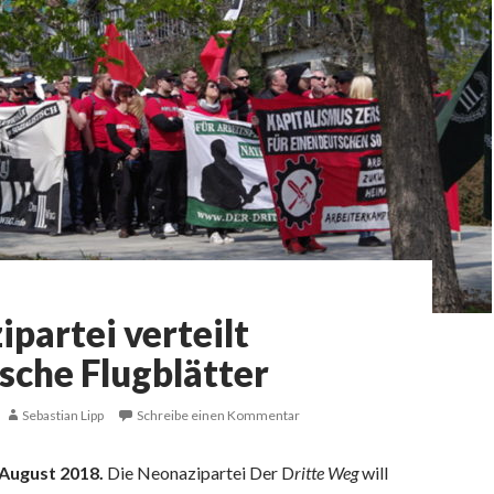
partei verteilt
ische Flugblätter
Sebastian Lipp
Schreibe einen Kommentar
. August 2018.
Die Neonazipartei Der D
ritte Weg
will