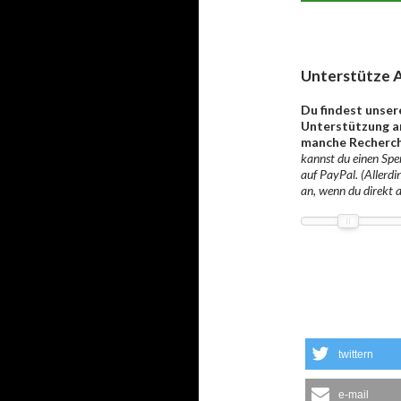
Unterstütze A
Du findest unser
Unterstützung an
manche Recherch
kannst du einen Spen
auf PayPal. (Allerdi
an, wenn du direkt 
twittern
e-mail