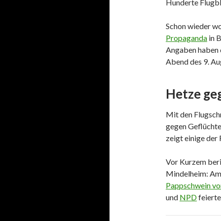
Hunderte Flugblä
Schon wieder wo
Propaganda
in 
Angaben haben d
Abend des 9. Aug
Hetze ge
Mit den Flugschr
gegen Geflüchte
zeigt einige der
Vor Kurzem ber
Mindelheim: Am 
Pappschwein vor
und
NPD
feierte