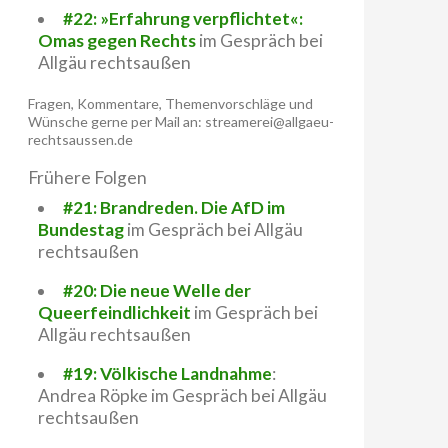
#22: »Erfahrung verpflichtet«:
Omas gegen Rechts
im Gespräch bei
Allgäu rechtsaußen
Fragen, Kommentare, Themenvorschläge und
Wünsche gerne per Mail an: streamerei@allgaeu-
rechtsaussen.de
Frühere Folgen
#21: Brandreden. Die AfD im
Bundestag
im Gespräch bei Allgäu
rechtsaußen
#20: Die neue Welle der
Queerfeindlichkeit
im Gespräch bei
Allgäu rechtsaußen
#19: Völkische Landnahme
:
Andrea Röpke im Gespräch bei Allgäu
rechtsaußen