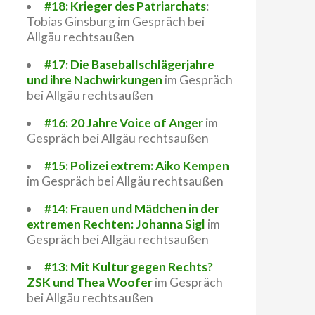
#18: Krieger des Patriarchats
:
Tobias Ginsburg im Gespräch bei
Allgäu rechtsaußen
#17: Die Baseballschlägerjahre
und ihre Nachwirkungen
im Gespräch
bei Allgäu rechtsaußen
#16: 20 Jahre Voice of Anger
im
Gespräch bei Allgäu rechtsaußen
#15: Polizei extrem: Aiko Kempen
im Gespräch bei Allgäu rechtsaußen
#14: Frauen und Mädchen in der
extremen Rechten: Johanna Sigl
im
Gespräch bei Allgäu rechtsaußen
#13: Mit Kultur gegen Rechts?
ZSK und Thea Woofer
im Gespräch
bei Allgäu rechtsaußen