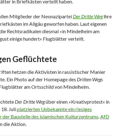
tter in Briefkästen verteilt haben.
llen Mitglieder der Neonazipartei
Der Dritte Weg
ihre
Briefkästen im Allgäu geworfen haben. Laut eigenen
ie Rechtsradikalen diesmal »in Mindelheim am
ust einige hundert« Flugblätter verteilt.
gen Geflüchtete
iften hetzen die Aktivisten in rassistischer Manier
te. Ein Photo auf der Homepage des
Dritten Wegs
 Flugblätter am Ortsschild von Mindelheim.
ichtete
Der Dritte Weg
über einen »Kreativprotest« in
18. Juli
platzierten Unbekannte ein riesiges
 der Baustelle des islamischen Kulturzentrums
.
AfD
n die Aktion.