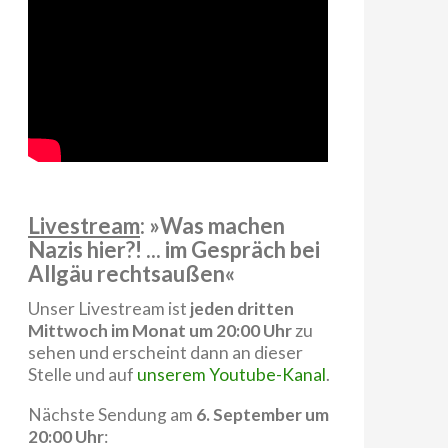
Livestream
: »Was machen
Nazis hier?! ... im Gespräch bei
Allgäu rechtsaußen«
Unser Livestream ist
jeden dritten
Mittwoch im Monat um 20:00 Uhr
zu
sehen und erscheint dann an dieser
Stelle und auf
unserem Youtube-Kanal
.
Nächste Sendung am
6. September um
20:00 Uhr
: