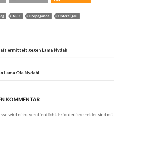
Weg
NPD
Propaganda
Unterallgäu
g
on
aft ermittelt gegen Lama Nydahl
n Lama Ole Nydahl
NEN KOMMENTAR
sse wird nicht veröffentlicht.
Erforderliche Felder sind mit