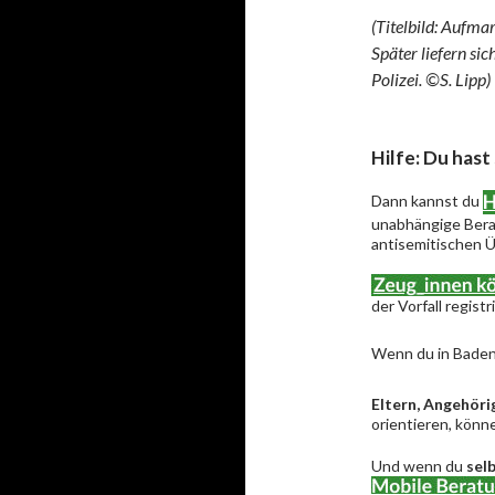
(Titelbild: Aufma
Später liefern si
Polizei. ©S. Lipp)
Hilfe: Du hast
Dann kannst du
unabhängige Berat
antisemitischen Ü
der Vorfall regist
Wenn du in Baden
Eltern, Angehöri
orientieren, könne
Und wenn du
sel