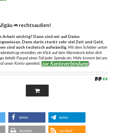
llgäu ⇏ rechtsaußen!
e Arbeit wichtig? Dann sind wir auf Deine
gewiesen. Denn darin steckt sehr viel Zeit und Geld,
en sind auch technisch aufwändig.
Mit dem Schieber unten
denbeitrag einstellen, ein Klick auf dem Warenkorb leitet dich
ngs behält Paypal einen Teil jeder Spende ein. Mehr kommt bei uns
auf unser Konto spendest:
)
€4
teilen
teilen
drucken
rss-feed