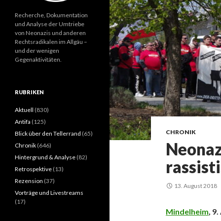
Recherche, Dokumentation
und Analyse der Umtriebe
von Neonazis und anderen
Rechtsradikalen im Allgäu –
und der wenigen
Gegenaktivitäten.
RUBRIKEN
Aktuell
(830)
Antifa
(125)
CHRONIK
Blick über den Tellerrand
(65)
Neonazi
Chronik
(646)
Hintergrund & Analyse
(82)
rassist
Retrospektive
(13)
Rezension
(37)
13. August 2018
Vorträge und Livestreams
(17)
Mindelheim
, 9