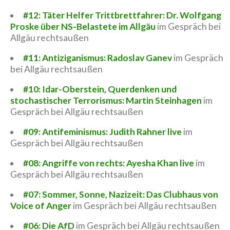
#12: Täter Helfer Trittbrettfahrer: Dr. Wolfgang
Proske über NS-Belastete im Allgäu
im Gespräch bei
Allgäu rechtsaußen
#11: Antiziganismus: Radoslav Ganev
im Gespräch
bei Allgäu rechtsaußen
#10: Idar-Oberstein, Querdenken und
stochastischer Terrorismus: Martin Steinhagen
im
Gespräch bei Allgäu rechtsaußen
#09: Antifeminismus: Judith Rahner live
im
Gespräch bei Allgäu rechtsaußen
#08: Angriffe von rechts: Ayesha Khan live
im
Gespräch bei Allgäu rechtsaußen
#07: Sommer, Sonne, Nazizeit: Das Clubhaus von
Voice of Anger
im Gespräch bei Allgäu rechtsaußen
#06: Die AfD
im Gespräch bei Allgäu rechtsaußen