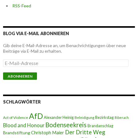
RSS-Feed
BLOG VIA E-MAIL ABONNIEREN
Gib deine E-Mail-Adresse an, um Benachrichtigungen über neue
Beiträge via E-Mail zu erhalten.
E
-
M
a
i
l
-
A
SCHLAGWÖRTER
d
r
AfD
e
Alexander Heinig
Bezirkstag
Act of Violence
Beleidigung
Biberach
s
Bodenseekreis
Blood and Honour
Brandanschlag
s
Der Dritte Weg
Brandstiftung
Christoph Maier
e