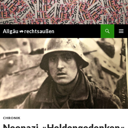
Suchen
Springe
Allgäu ⇏ rechtsaußen
zum
PRIMÄR
Inhalt
MENÜ
CHRONIK
Neonazi-»Heldengedenken«