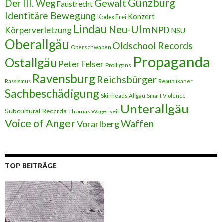
Günzburg
Gewalt
Der III. Weg
Faustrecht
Identitäre Bewegung
Konzert
Kodex Frei
Lindau
Neu-Ulm
Körperverletzung
NPD
NSU
Oberallgäu
Oldschool Records
Oberschwaben
Propaganda
Ostallgäu
Peter Felser
Prolligans
Ravensburg
Reichsbürger
Republikaner
Rassismus
Sachbeschädigung
Skinheads Allgäu
Smart Violence
Unterallgäu
Subcultural Records
Thomas Wagenseil
Voice of Anger
Waffen
Vorarlberg
TOP BEITRÄGE