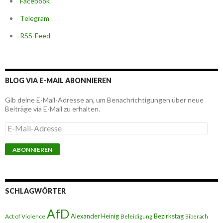
Facebook
Telegram
RSS-Feed
BLOG VIA E-MAIL ABONNIEREN
Gib deine E-Mail-Adresse an, um Benachrichtigungen über neue
Beiträge via E-Mail zu erhalten.
E
-
M
a
i
l
-
A
SCHLAGWÖRTER
d
r
AfD
e
Alexander Heinig
Bezirkstag
Act of Violence
Beleidigung
Biberach