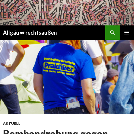
Suchen
Springe
Allgäu ⇏ rechtsaußen
zum
PRIMÄR
Inhalt
MENÜ
AKTUELL
Bombendrohung gegen