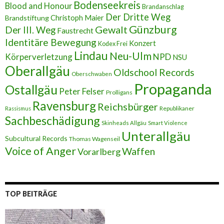
s
Bodenseekreis
Blood and Honour
Brandanschlag
s
Der Dritte Weg
Brandstiftung
Christoph Maier
e
Günzburg
Gewalt
Der III. Weg
Faustrecht
Identitäre Bewegung
Konzert
Kodex Frei
Lindau
Neu-Ulm
Körperverletzung
NPD
NSU
Oberallgäu
Oldschool Records
Oberschwaben
Propaganda
Ostallgäu
Peter Felser
Prolligans
Ravensburg
Reichsbürger
Republikaner
Rassismus
Sachbeschädigung
Skinheads Allgäu
Smart Violence
Unterallgäu
Subcultural Records
Thomas Wagenseil
Voice of Anger
Waffen
Vorarlberg
TOP BEITRÄGE