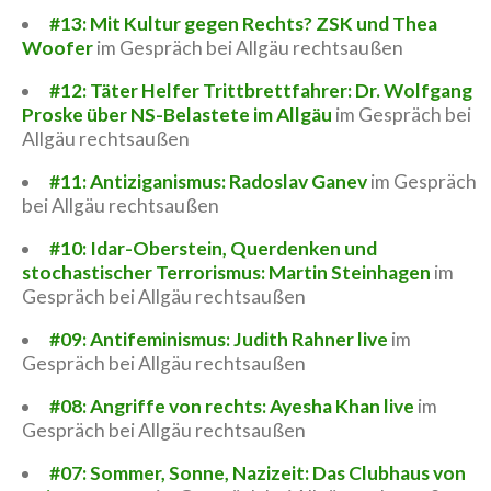
#13: Mit Kultur gegen Rechts? ZSK und Thea
Woofer
im Gespräch bei Allgäu rechtsaußen
#12: Täter Helfer Trittbrettfahrer: Dr. Wolfgang
Proske über NS-Belastete im Allgäu
im Gespräch bei
Allgäu rechtsaußen
#11: Antiziganismus: Radoslav Ganev
im Gespräch
bei Allgäu rechtsaußen
#10: Idar-Oberstein, Querdenken und
stochastischer Terrorismus: Martin Steinhagen
im
Gespräch bei Allgäu rechtsaußen
#09: Antifeminismus: Judith Rahner live
im
Gespräch bei Allgäu rechtsaußen
#08: Angriffe von rechts: Ayesha Khan live
im
Gespräch bei Allgäu rechtsaußen
#07: Sommer, Sonne, Nazizeit: Das Clubhaus von