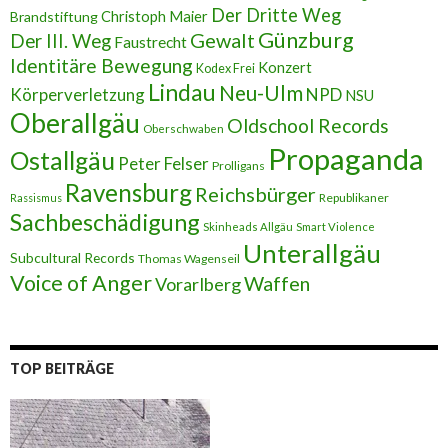
s
Der Dritte Weg
Brandstiftung
Christoph Maier
e
Günzburg
Gewalt
Der III. Weg
Faustrecht
Identitäre Bewegung
Konzert
Kodex Frei
Lindau
Neu-Ulm
Körperverletzung
NPD
NSU
Oberallgäu
Oldschool Records
Oberschwaben
Propaganda
Ostallgäu
Peter Felser
Prolligans
Ravensburg
Reichsbürger
Republikaner
Rassismus
Sachbeschädigung
Skinheads Allgäu
Smart Violence
Unterallgäu
Subcultural Records
Thomas Wagenseil
Voice of Anger
Waffen
Vorarlberg
TOP BEITRÄGE