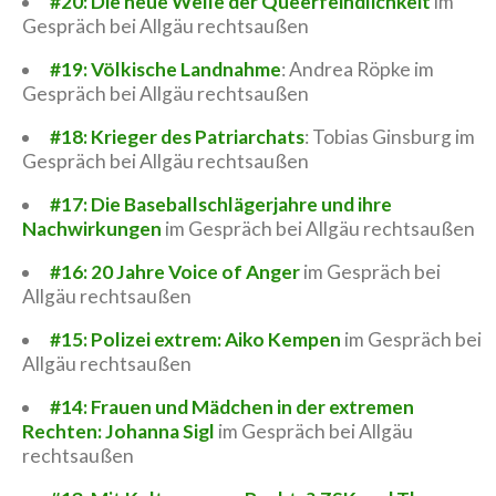
#20: Die neue Welle der Queerfeindlichkeit
im
Gespräch bei Allgäu rechtsaußen
#19: Völkische Landnahme
: Andrea Röpke im
Gespräch bei Allgäu rechtsaußen
#18: Krieger des Patriarchats
: Tobias Ginsburg im
Gespräch bei Allgäu rechtsaußen
#17: Die Baseballschlägerjahre und ihre
Nachwirkungen
im Gespräch bei Allgäu rechtsaußen
#16: 20 Jahre Voice of Anger
im Gespräch bei
Allgäu rechtsaußen
#15: Polizei extrem: Aiko Kempen
im Gespräch bei
Allgäu rechtsaußen
#14: Frauen und Mädchen in der extremen
Rechten: Johanna Sigl
im Gespräch bei Allgäu
rechtsaußen