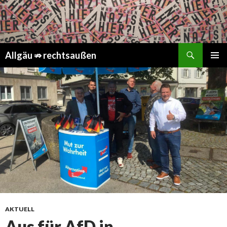
Suchen
Springe
Allgäu ⇏ rechtsaußen
zum
PRIMÄR
Inhalt
MENÜ
AKTUELL
Aus für AfD in