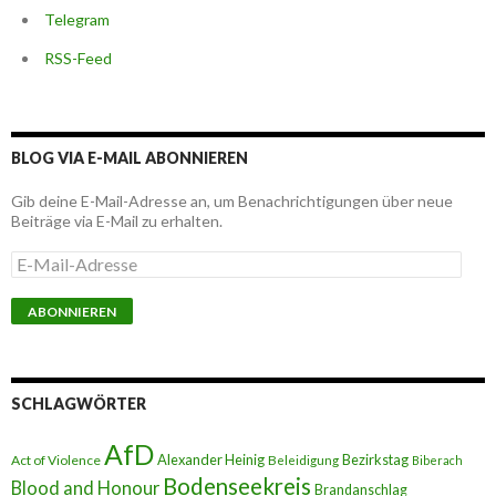
Telegram
RSS-Feed
BLOG VIA E-MAIL ABONNIEREN
Gib deine E-Mail-Adresse an, um Benachrichtigungen über neue
Beiträge via E-Mail zu erhalten.
E
-
M
a
i
l
-
A
SCHLAGWÖRTER
d
r
AfD
e
Alexander Heinig
Bezirkstag
Act of Violence
Beleidigung
Biberach
s
Bodenseekreis
Blood and Honour
Brandanschlag