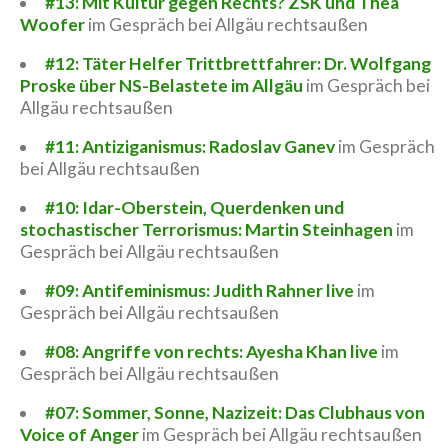
#13: Mit Kultur gegen Rechts? ZSK und Thea
Woofer
im Gespräch bei Allgäu rechtsaußen
#12: Täter Helfer Trittbrettfahrer: Dr. Wolfgang
Proske über NS-Belastete im Allgäu
im Gespräch bei
Allgäu rechtsaußen
#11: Antiziganismus: Radoslav Ganev
im Gespräch
bei Allgäu rechtsaußen
#10: Idar-Oberstein, Querdenken und
stochastischer Terrorismus: Martin Steinhagen
im
Gespräch bei Allgäu rechtsaußen
#09: Antifeminismus: Judith Rahner live
im
Gespräch bei Allgäu rechtsaußen
#08: Angriffe von rechts: Ayesha Khan live
im
Gespräch bei Allgäu rechtsaußen
#07: Sommer, Sonne, Nazizeit: Das Clubhaus von
Voice of Anger
im Gespräch bei Allgäu rechtsaußen