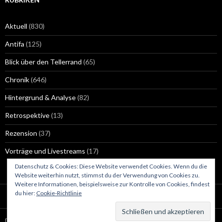
Aktuell
(830)
Antifa
(125)
Blick über den Tellerrand
(65)
Chronik
(646)
Hintergrund & Analyse
(82)
Retrospektive
(13)
Rezension
(37)
Vorträge und Livestreams
(17)
Datenschutz & Cookies: Diese Website verwendet Cookies. Wenn du die
Website weiterhin nutzt, stimmst du der Verwendung von Cookies zu.
Weitere Informationen, beispielsweise zur Kontrolle von Cookies, findest
du hier:
Cookie-Richtlinie
Datenschutzerklärung
Stolz präsentiert von WordPress