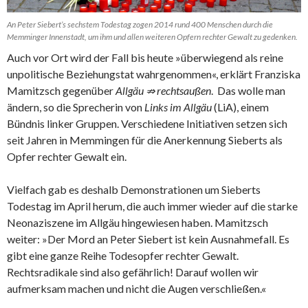
An Peter Siebert’s sechstem Todestag zogen 2014 rund 400 Menschen durch die
Memminger Innenstadt, um ihm und allen weiteren Opfern rechter Gewalt zu gedenken.
Auch vor Ort wird der Fall bis heute »überwiegend als reine
unpolitische Beziehungstat wahrgenommen«, erklärt Franziska
Mamitzsch gegenüber
Allgäu ⇏ rechtsaußen
. Das wolle man
ändern, so die Sprecherin von
Links im Allgäu
(LiA), einem
Bündnis linker Gruppen. Verschiedene Initiativen setzen sich
seit Jahren in Memmingen für die Anerkennung Sieberts als
Opfer rechter Gewalt ein.
Vielfach gab es deshalb Demonstrationen um Sieberts
Todestag im April herum, die auch immer wieder auf die starke
Neonaziszene im Allgäu hingewiesen haben. Mamitzsch
weiter: »Der Mord an Peter Siebert ist kein Ausnahmefall. Es
gibt eine ganze Reihe Todesopfer rechter Gewalt.
Rechtsradikale sind also gefährlich! Darauf wollen wir
aufmerksam machen und nicht die Augen verschließen.«