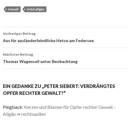
Gewalt
Unterallgäu
Beitrags-
Vorheriger Beitrag
Navigation
Aus für ausländerfeindliche Hetze am Federsee
Nächster Beitrag
Thomas Wagenseil unter Beobachtung
EIN GEDANKE ZU „PETER SIEBERT: VERDRÄNGTES
OPFER RECHTER GEWALT?“
Pingback:
Kerzen und Blumen für Opfer rechter Gewalt -
Allgäu ⇏ rechtsaußen