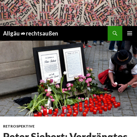
Suchen
Springe
Allgäu ⇏ rechtsaußen
zum
PRIMÄR
Inhalt
MENÜ
RETROSPEKTIVE
Peter Siebert: Verdrängtes