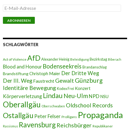
E
-
M
a
i
l
-
A
SCHLAGWÖRTER
d
r
AfD
e
Alexander Heinig
Bezirkstag
Act of Violence
Beleidigung
Biberach
s
Bodenseekreis
Blood and Honour
Brandanschlag
s
Der Dritte Weg
Brandstiftung
Christoph Maier
e
Günzburg
Gewalt
Der III. Weg
Faustrecht
Identitäre Bewegung
Konzert
Kodex Frei
Lindau
Neu-Ulm
Körperverletzung
NPD
NSU
Oberallgäu
Oldschool Records
Oberschwaben
Propaganda
Ostallgäu
Peter Felser
Prolligans
Ravensburg
Reichsbürger
Republikaner
Rassismus