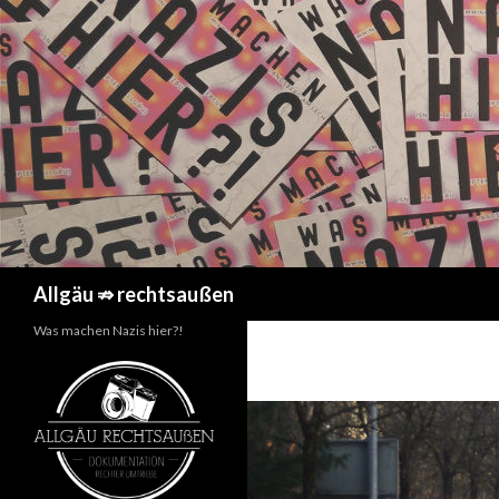
Suchen
Allgäu ⇏ rechtsaußen
Was machen Nazis hier?!