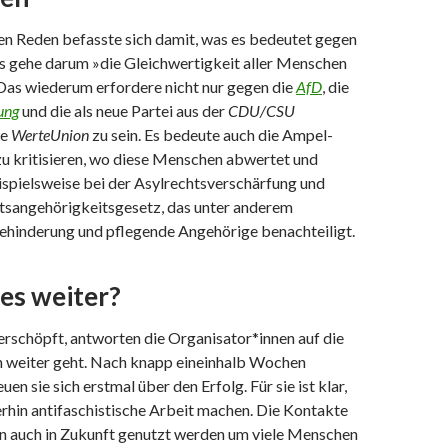
ten Reden befasste sich damit, was es bedeutet gegen
Es gehe darum »die Gleichwertigkeit aller Menschen
Das wiederum erfordere nicht nur gegen die
AfD
, die
ung
und die als neue Partei aus der
CDU/CSU
ne
WerteUnion
zu sein. Es bedeute auch die Ampel-
zu kritisieren, wo diese Menschen abwertet und
eispielsweise bei der Asylrechtsverschärfung und
tsangehörigkeitsgesetz, das unter anderem
hinderung und pflegende Angehörige benachteiligt.
es weiter?
 erschöpft, antworten die Organisator*innen auf die
un weiter geht. Nach knapp eineinhalb Wochen
uen sie sich erstmal über den Erfolg. Für sie ist klar,
rhin antifaschistische Arbeit machen. Die Kontakte
len auch in Zukunft genutzt werden um viele Menschen