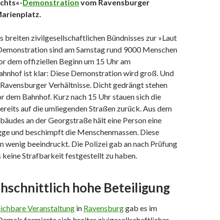
chts«-
Demonstration
vom Ravensburger
arienplatz.
 breiten zivilgesellschaftlichen Bündnisses zur »Laut
Demonstration sind am Samstag rund 9000 Menschen
or dem offiziellen Beginn um 15 Uhr am
hnhof ist klar: Diese Demonstration wird groß. Und
r Ravensburger Verhältnisse. Dicht gedrängt stehen
r dem Bahnhof. Kurz nach 15 Uhr stauen sich die
reits auf die umliegenden Straßen zurück. Aus dem
bäudes an der Georgstraße hält eine Person eine
gge und beschimpft die Menschenmassen. Diese
n wenig beeindruckt. Die Polizei gab an nach Prüfung
 keine Strafbarkeit festgestellt zu haben.
schnittlich hohe Beteiligung
eichbare Veranstaltung
in
Ravensburg
gab es im
mals formierte sich breiter zivigesellschaftlicher