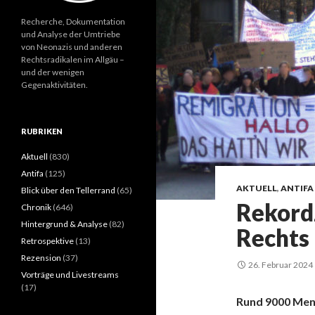
Recherche, Dokumentation
und Analyse der Umtriebe
von Neonazis und anderen
Rechtsradikalen im Allgäu –
und der wenigen
Gegenaktivitäten.
RUBRIKEN
Aktuell
(830)
Antifa
(125)
AKTUELL
,
ANTIFA
Blick über den Tellerrand
(65)
Rekord
Chronik
(646)
Hintergrund & Analyse
(82)
Rechts
Retrospektive
(13)
Rezension
(37)
26. Februar 2024
Vorträge und Livestreams
(17)
Rund 9000 Mens