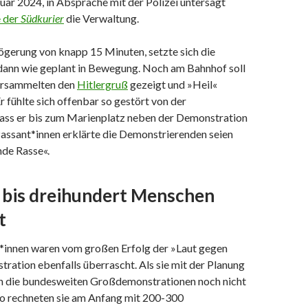
uar 2024, in Absprache mit der Polizei untersagt
e der
Südkurier
die Verwaltung.
ögerung von knapp 15 Minuten, setzte sich die
ann wie geplant in Bewegung. Noch am Bahnhof soll
ersammelten den
Hitlergruß
gezeigt und »Heil«
r fühlte sich offenbar so gestört von der
dass er bis zum Marienplatz neben der Demonstration
Passant*innen erklärte die Demonstrierenden seien
nde Rasse«.
- bis dreihundert Menschen
t
*innen waren vom großen Erfolg der »Laut gegen
ation ebenfalls überrascht. Als sie mit der Planung
n die bundesweiten Großdemonstrationen noch nicht
So rechneten sie am Anfang mit 200-300