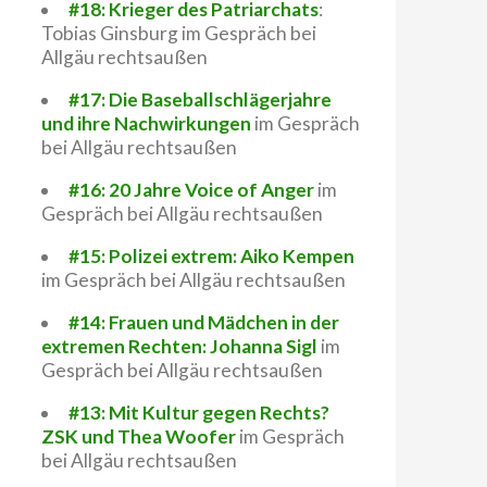
#18: Krieger des Patriarchats
:
Tobias Ginsburg im Gespräch bei
Allgäu rechtsaußen
#17: Die Baseballschlägerjahre
und ihre Nachwirkungen
im Gespräch
bei Allgäu rechtsaußen
#16: 20 Jahre Voice of Anger
im
Gespräch bei Allgäu rechtsaußen
#15: Polizei extrem: Aiko Kempen
im Gespräch bei Allgäu rechtsaußen
#14: Frauen und Mädchen in der
extremen Rechten: Johanna Sigl
im
Gespräch bei Allgäu rechtsaußen
#13: Mit Kultur gegen Rechts?
ZSK und Thea Woofer
im Gespräch
bei Allgäu rechtsaußen