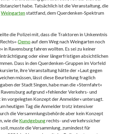
stanziert habe. Tatsächlich ist die Veranstaltung, die
n
Weingarten
stattfand, dem Querdenken-Spektrum
ilte die Polizei mit, dass die Traktoren in Unkenntnis
 Rechts«-
Demo
auf dem Weg nach Weingarten noch
« in Ravensburg fahren wollten. Es sei zu keiner
trächtigung oder einer längerfristigen absichtlichen
mmen. Dass in den Querdenken-Gruppen im Vorfeld
ursierte, ihre Veranstaltung hätte der »Laut gegen
ichen müssen, lässt diese Beurteilung fraglich
gaben der Stadt Singen, habe man die »Sternfahrt«
n Ravensburg aufgrund »fehlender Verkehrs- und
t im vorgelegten Konzept der Anmelder« untersagt.
m heutigen Tag die Anmelder trotz intensiver
durch die Versammlungsbehörde aber kein Konzept
n, wie die
Kundgebung
rechts- und verkehrssicher
soll, musste die Versammlung, zumindest für