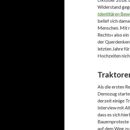
Widerstand gegen
Identitären Be
belief sich dama
Menschen. Mit r
Rechts« also ein
der Querdenken
letzten Jahre fü
Hochzeiten nich
Traktore
Als die ersten 
Demozug starten 
derzeit einige T
Interview mit
Al
dass es sich hie
Bauernproteste 
auf dem Weg zu e