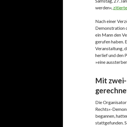
Samstag, 27. Jan
werden«,
zitiert
Nach einer Verz
Demonstration d
ein Mann den V
gerufen haben. E
Veranstaltung, 
herlief und den 
»eine aussterbe
Mit zwei
gerechne
Die Organisator
Rechts«-Demonstr
begannen, hatte
stattgefunden. 