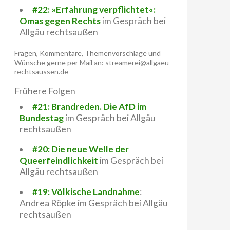
#22: »Erfahrung verpflichtet«:
Omas gegen Rechts
im Gespräch bei
Allgäu rechtsaußen
Fragen, Kommentare, Themenvorschläge und
Wünsche gerne per Mail an: streamerei@allgaeu-
rechtsaussen.de
Frühere Folgen
#21: Brandreden. Die AfD im
Bundestag
im Gespräch bei Allgäu
rechtsaußen
#20: Die neue Welle der
Queerfeindlichkeit
im Gespräch bei
Allgäu rechtsaußen
#19: Völkische Landnahme
:
Andrea Röpke im Gespräch bei Allgäu
rechtsaußen