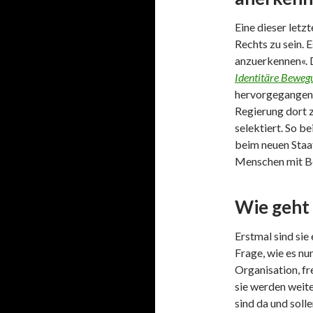
Eine dieser letz
Rechts zu sein. 
anzuerkennen«. 
Identitäre Beweg
hervorgegange
Regierung dort 
selektiert. So b
beim neuen Staa
Menschen mit Be
Wie geht 
Erstmal sind sie
Frage, wie es n
Organisation, fre
sie werden weite
sind da und sol