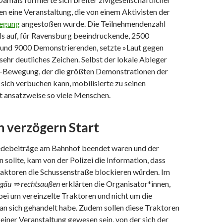
 eine Veranstaltung, die von einem Aktivisten der
wegung
angestoßen wurde. Die Teilnehmendenzahl
ls auf, für Ravensburg beeindruckende, 2500
und 9000 Demonstrierenden, setzte »Laut gegen
 sehr deutliches Zeichen. Selbst der lokale Ableger
-Bewegung, der die größten Demonstrationen der
r sich verbuchen kann, mobilisierte zu seinen
t ansatzweise so viele Menschen.
n verzögern Start
Redebeiträge am Bahnhof beendet waren und der
sollte, kam von der Polizei die Information, dass
raktoren die Schussenstraße blockieren würden. Im
lgäu ⇏ rechtsaußen
erklärten die Organisator*innen,
rbei um vereinzelte Traktoren und nicht um die
an sich gehandelt habe. Zudem sollen diese Traktoren
iner Veranstaltung gewesen sein, von der sich der