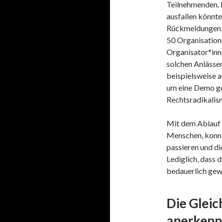
Teilnehmenden. D
ausfallen könnte
Rückmeldungen. 
50 Organisation
Organisator*inne
solchen Anlässe
beispielsweise 
um eine Demo ge
Rechtsradikalis
Mit dem Ablauf s
Menschen, konnt
passieren und di
Lediglich, dass 
bedauerlich gew
Die Gleic
anerken