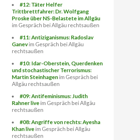
#12: Täter Helfer
Trittbrettfahrer: Dr. Wolfgang
Proske über NS-Belastete im Allgäu
im Gespräch bei Allgäu rechtsaußen
#11: Antiziganismus: Radoslav
Ganev
im Gespräch bei Allgäu
rechtsaußen
#10: Idar-Oberstein, Querdenken
und stochastischer Terrorismus:
Martin Steinhagen
im Gespräch bei
Allgäu rechtsaußen
#09: Antifeminismus: Judith
Rahner live
im Gespräch bei Allgäu
rechtsaußen
#08: Angriffe von rechts: Ayesha
Khan live
im Gespräch bei Allgäu
rechtsaußen