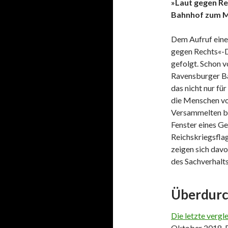
»Laut gegen Re
Bahnhof zum M
Dem Aufruf eines
gegen Rechts«-
gefolgt. Schon v
Ravensburger Ba
das nicht nur fü
die Menschen vo
Versammelten be
Fenster eines Ge
Reichskriegsfla
zeigen sich davo
des Sachverhalts
Überdurch
Die letzte vergl
Oktober 2018. Da