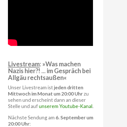
Livestream
: »Was machen
Nazis hier?! ... im Gespräch bei
Allgäu rechtsaußen«
Unser Livestream ist
jeden dritten
Mittwoch im Monat um 20:00 Uhr
zu
sehen und erscheint dann an dieser
Stelle und auf
unserem Youtube-Kanal
.
Nächste Sendung am
6. September um
20:00 Uhr
: