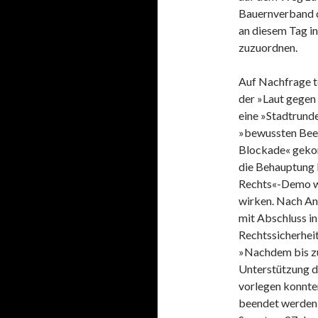
Bauernverband di
an diesem Tag i
zuzuordnen.
Auf Nachfrage te
der »Laut gegen
eine »Stadtrunde
»bewussten Beein
Blockade« geko
die Behauptung k
Rechts«-Demo we
wirken. Nach An
mit Abschluss i
Rechtssicherhei
»Nachdem bis zu
Unterstützung 
vorlegen konnte
beendet werden 