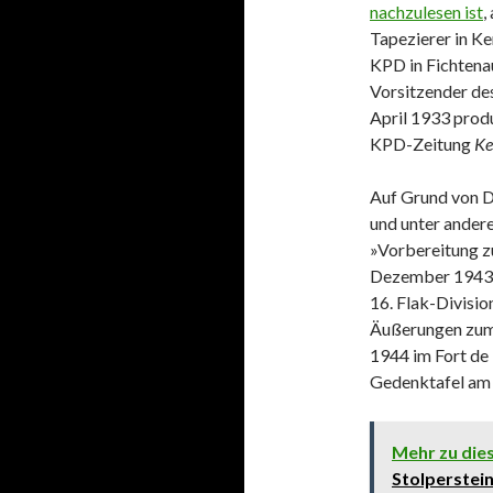
nachzulesen ist
,
Tapezierer in K
KPD in Fichtena
Vorsitzender de
April 1933 prod
KPD-Zeitung
Ke
Auf Grund von D
und unter ander
»Vorbereitung z
Dezember 1943 v
16. Flak-Divisi
Äußerungen zum 
1944 im Fort de 
Gedenktafel am 
Mehr zu di
Stolperstei