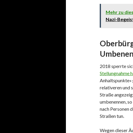
Mehr zu di
Nazi-Begeis
Oberbürg
Umbenenn
2018 sperrte si
Stellungnahme ha
Anhaltspunkte« 
relativeren und
Straße angezeig
umbenennen, so 
nach Personen d
Straßen tun.
Wegen dieser Äu