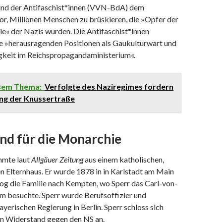
nd der Antifaschist*innen (VVN-BdA) dem
or, Millionen Menschen zu brüskieren, die »Opfer der
e« der Nazis wurden. Die Antifaschist*innen
ie »herausragenden Positionen als Gaukulturwart und
igkeit im Reichspropagandaministerium«.
esem Thema:
Verfolgte des Naziregimes fordern
g der Knussertraße
nd für die Monarchie
mmte laut
Allgäuer Zeitung
aus einem katholischen,
n Elternhaus. Er wurde 1878 in in Karlstadt am Main
og die Familie nach Kempten, wo Sperr das Carl-von-
 besuchte. Sperr wurde Berufsoffizier und
yerischen Regierung in Berlin. Sperr schloss sich
n Widerstand gegen den NS an.