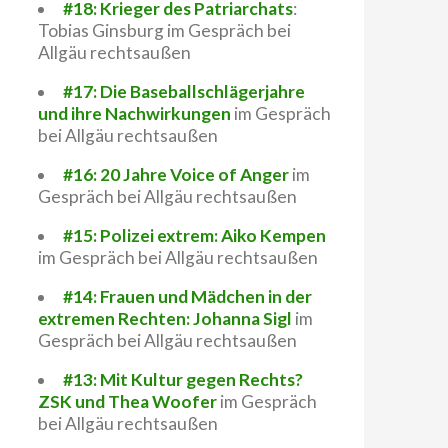
#18: Krieger des Patriarchats
:
Tobias Ginsburg im Gespräch bei
Allgäu rechtsaußen
#17: Die Baseballschlägerjahre
und ihre Nachwirkungen
im Gespräch
bei Allgäu rechtsaußen
#16: 20 Jahre Voice of Anger
im
Gespräch bei Allgäu rechtsaußen
#15: Polizei extrem: Aiko Kempen
im Gespräch bei Allgäu rechtsaußen
#14: Frauen und Mädchen in der
extremen Rechten: Johanna Sigl
im
Gespräch bei Allgäu rechtsaußen
#13: Mit Kultur gegen Rechts?
ZSK und Thea Woofer
im Gespräch
bei Allgäu rechtsaußen