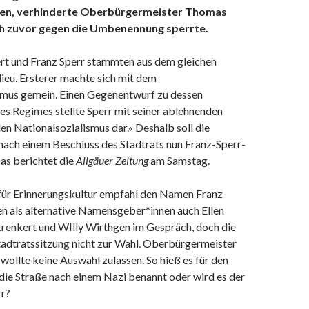
den, verhinderte Oberbürgermeister Thomas
ich zuvor gegen die Umbenennung sperrte.
rt und Franz Sperr stammten aus dem gleichen
ieu. Ersterer machte sich mit dem
smus gemein. Einen Gegenentwurf zu dessen
es Regimes stellte Sperr mit seiner ablehnenden
n Nationalsozialismus dar.« Deshalb soll die
nach einem Beschluss des Stadtrats nun Franz-Sperr-
as berichtet die
Allgäuer Zeitung
am Samstag.
ür Erinnerungskultur empfahl den Namen Franz
en als alternative Namensgeber*innen auch Ellen
renkert und WIlly Wirthgen im Gespräch, doch die
tadtratssitzung nicht zur Wahl. Oberbürgermeister
ollte keine Auswahl zulassen. So hieß es für den
 die Straße nach einem Nazi benannt oder wird es der
rr?