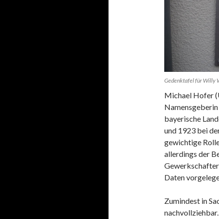
Gedenktafel für Willy
Michael Hofer (
Namensgeberin g
bayerische Lande
und 1923 bei de
gewichtige Roll
allerdings der 
Gewerkschafter 
Daten vorgelege
Zumindest in Sa
nachvollziehbar