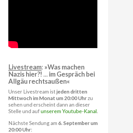
Livestream
: »Was machen
Nazis hier?! ... im Gespräch bei
Allgäu rechtsaußen«
Unser Livestream ist
jeden dritten
Mittwoch im Monat um 20:00 Uhr
zu
sehen und erscheint dann an dieser
Stelle und auf
unserem Youtube-Kanal
.
Nächste Sendung am
6. September um
20:00 Uhr
: