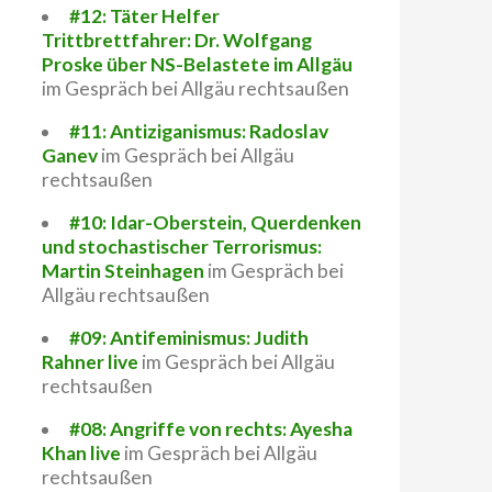
#12: Täter Helfer
Trittbrettfahrer: Dr. Wolfgang
Proske über NS-Belastete im Allgäu
im Gespräch bei Allgäu rechtsaußen
#11: Antiziganismus: Radoslav
Ganev
im Gespräch bei Allgäu
rechtsaußen
#10: Idar-Oberstein, Querdenken
und stochastischer Terrorismus:
Martin Steinhagen
im Gespräch bei
Allgäu rechtsaußen
#09: Antifeminismus: Judith
Rahner live
im Gespräch bei Allgäu
rechtsaußen
#08: Angriffe von rechts: Ayesha
Khan live
im Gespräch bei Allgäu
rechtsaußen