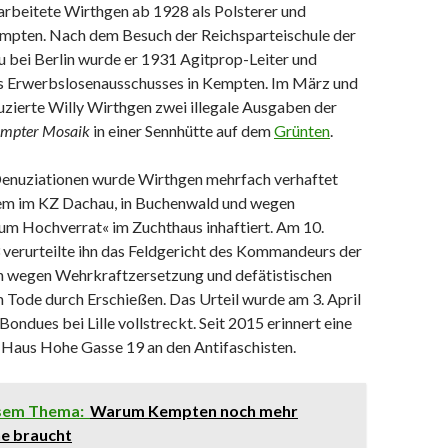
 arbeitete Wirthgen ab 1928 als Polsterer und
empten. Nach dem Besuch der Reichsparteischule der
u bei Berlin wurde er 1931 Agitprop-Leiter und
s Erwerbslosenausschusses in Kempten. Im März und
uzierte Willy Wirthgen zwei illegale Ausgaben der
mpter Mosaik
in einer Sennhütte auf dem
Grünten
.
enuziationen wurde Wirthgen mehrfach verhaftet
em im KZ Dachau, in Buchenwald und wegen
um Hochverrat« im Zuchthaus inhaftiert. Am 10.
erurteilte ihn das Feldgericht des Kommandeurs der
on wegen Wehrkraftzersetzung und defätistischen
Tode durch Erschießen. Das Urteil wurde am 3. April
Bondues bei Lille vollstreckt. Seit 2015 erinnert eine
Haus Hohe Gasse 19 an den Antifaschisten.
esem Thema:
Warum Kempten noch mehr
ne braucht