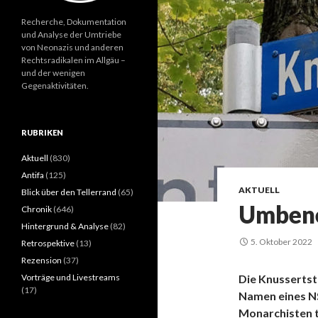
Recherche, Dokumentation
und Analyse der Umtriebe
von Neonazis und anderen
Rechtsradikalen im Allgäu –
und der wenigen
Gegenaktivitäten.
RUBRIKEN
Aktuell
(830)
Antifa
(125)
AKTUELL
Blick über den Tellerrand
(65)
Umbene
Chronik
(646)
Hintergrund & Analyse
(82)
5. Oktober 2022
Retrospektive
(13)
Rezension
(37)
Vorträge und Livestreams
Die Knussertst
(17)
Namen eines NS
Monarchisten t