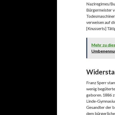
Naziregimes/Bu
Bürgermeister v
Todesmaschineri
verweisen auf d
[Knusserts] Tät
Mehr zu di
Umbenennun
Widersta
Franz Sperr sta
wenig begüterte
geboren. 1886 z
Linde-Gymnasium
Gesandter der ba
dem bürgerliche