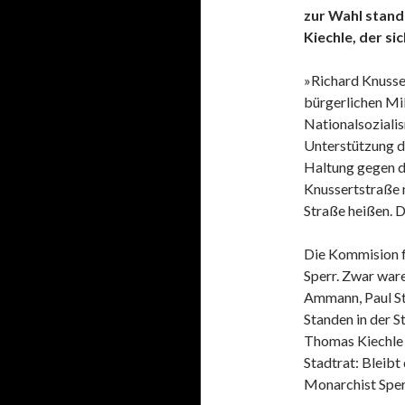
zur Wahl stan
Kiechle, der s
»Richard Knusse
bürgerlichen Mil
Nationalsoziali
Unterstützung d
Haltung gegen de
Knussertstraße 
Straße heißen. D
Die Kommision f
Sperr. Zwar war
Ammann, Paul St
Standen in der S
Thomas Kiechle w
Stadtrat: Bleibt
Monarchist Spe