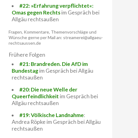
#22: »Erfahrung verpflichtet«:
Omas gegen Rechts
im Gespräch bei
Allgäu rechtsaußen
Fragen, Kommentare, Themenvorschläge und
Wünsche gerne per Mail an: streamerei@allgaeu-
rechtsaussen.de
Frühere Folgen
#21: Brandreden. Die AfD im
Bundestag
im Gespräch bei Allgäu
rechtsaußen
#20: Die neue Welle der
Queerfeindlichkeit
im Gespräch bei
Allgäu rechtsaußen
#19: Völkische Landnahme
:
Andrea Röpke im Gespräch bei Allgäu
rechtsaußen