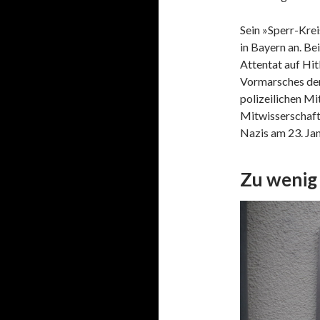
Sein »Sperr-Kre
in Bayern an. Be
Attentat auf Hit
Vormarsches der 
polizeilichen Mi
Mitwisserschaft 
Nazis am 23. Ja
Zu wenig