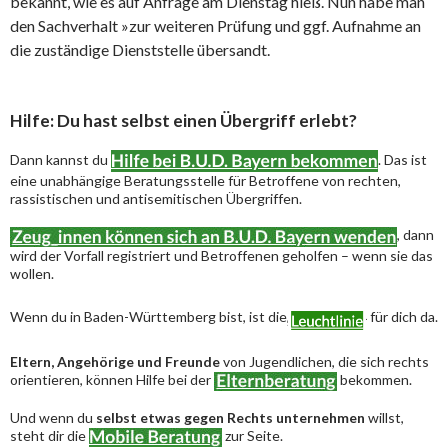
bekannt, wie es auf Anfrage am Dienstag hieß. Nun habe man
den Sachverhalt »zur weiteren Prüfung und ggf. Aufnahme an
die zuständige Dienststelle übersandt.
Hilfe: Du hast selbst einen Übergriff erlebt?
Dann kannst du
. Das ist
eine unabhängige Beratungsstelle für Betroffene von rechten,
rassistischen und antisemitischen Übergriffen.
, dann
wird der Vorfall registriert und Betroffenen geholfen – wenn sie das
wollen.
Wenn du in Baden-Württemberg bist, ist die
für dich da.
Eltern, Angehörige und Freunde
von Jugendlichen, die sich rechts
orientieren, können Hilfe bei der
bekommen.
Und wenn du
selbst etwas gegen Rechts unternehmen
willst,
steht dir die
zur Seite.