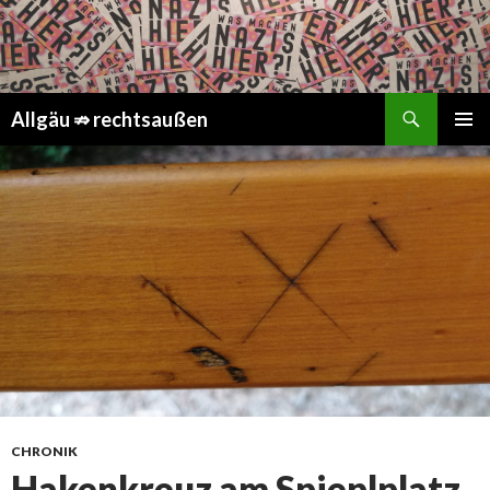
Suchen
Springe
Allgäu ⇏ rechtsaußen
zum
PRIMÄR
Inhalt
MENÜ
CHRONIK
Hakenkreuz am Spieplplatz