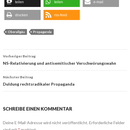
teilen
teilen
e-mail
drucken
rss-feed
Oberallgäu
Propaganda
Beitrags-
Vorheriger Beitrag
Navigation
NS-Relativierung und antisemitischer Verschwörungswahn
Nächster Beitrag
Duldung rechtsradikaler Propaganda
SCHREIBE EINEN KOMMENTAR
Deine E-Mail-Adresse wird nicht veröffentlicht.
Erforderliche Felder
sind mit
*
markiert