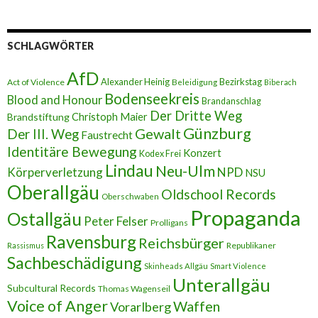
i
l
-
A
SCHLAGWÖRTER
d
r
AfD
e
Alexander Heinig
Bezirkstag
Act of Violence
Beleidigung
Biberach
s
Bodenseekreis
Blood and Honour
Brandanschlag
s
Der Dritte Weg
Brandstiftung
Christoph Maier
e
Günzburg
Gewalt
Der III. Weg
Faustrecht
Identitäre Bewegung
Konzert
Kodex Frei
Lindau
Neu-Ulm
Körperverletzung
NPD
NSU
Oberallgäu
Oldschool Records
Oberschwaben
Propaganda
Ostallgäu
Peter Felser
Prolligans
Ravensburg
Reichsbürger
Republikaner
Rassismus
Sachbeschädigung
Skinheads Allgäu
Smart Violence
Unterallgäu
Subcultural Records
Thomas Wagenseil
Voice of Anger
Waffen
Vorarlberg