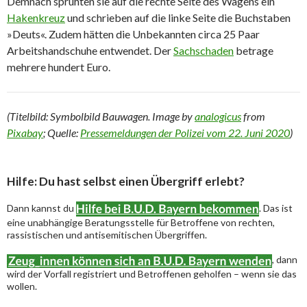
Demnach sprühten sie auf die rechte Seite des Wagens ein
Hakenkreuz
und schrieben auf die linke Seite die Buchstaben
»Deuts«. Zudem hätten die Unbekannten circa 25 Paar
Arbeitshandschuhe entwendet. Der
Sachschaden
betrage
mehrere hundert Euro.
(Titelbild: Symbolbild Bauwagen. Image by
analogicus
from
Pixabay
; Quelle:
Pressemeldungen der Polizei vom 22. Juni 2020
)
Hilfe: Du hast selbst einen Übergriff erlebt?
Dann kannst du
. Das ist
eine unabhängige Beratungsstelle für Betroffene von rechten,
rassistischen und antisemitischen Übergriffen.
, dann
wird der Vorfall registriert und Betroffenen geholfen – wenn sie das
wollen.