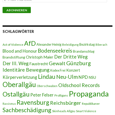
-
M
a
i
l
-
A
SCHLAGWÖRTER
d
r
AfD
e
Alexander Heinig
Bezirkstag
Act of Violence
Beleidigung
Biberach
s
Bodenseekreis
Blood and Honour
Brandanschlag
s
Der Dritte Weg
Brandstiftung
Christoph Maier
e
Günzburg
Gewalt
Der III. Weg
Faustrecht
Identitäre Bewegung
Konzert
Kodex Frei
Lindau
Neu-Ulm
Körperverletzung
NPD
NSU
Oberallgäu
Oldschool Records
Oberschwaben
Propaganda
Ostallgäu
Peter Felser
Prolligans
Ravensburg
Reichsbürger
Republikaner
Rassismus
Sachbeschädigung
Skinheads Allgäu
Smart Violence