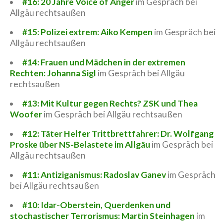
#16: 20 Jahre Voice of Anger
im Gespräch bei
Allgäu rechtsaußen
#15: Polizei extrem: Aiko Kempen
im Gespräch bei
Allgäu rechtsaußen
#14: Frauen und Mädchen in der extremen
Rechten: Johanna Sigl
im Gespräch bei Allgäu
rechtsaußen
#13: Mit Kultur gegen Rechts? ZSK und Thea
Woofer
im Gespräch bei Allgäu rechtsaußen
#12: Täter Helfer Trittbrettfahrer: Dr. Wolfgang
Proske über NS-Belastete im Allgäu
im Gespräch bei
Allgäu rechtsaußen
#11: Antiziganismus: Radoslav Ganev
im Gespräch
bei Allgäu rechtsaußen
#10: Idar-Oberstein, Querdenken und
stochastischer Terrorismus: Martin Steinhagen
im