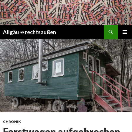
Suchen
Springe
Allgäu ⇏ rechtsaußen
zum
PRIMÄR
Inhalt
MENÜ
CHRONIK
Forstwagen aufgebrochen