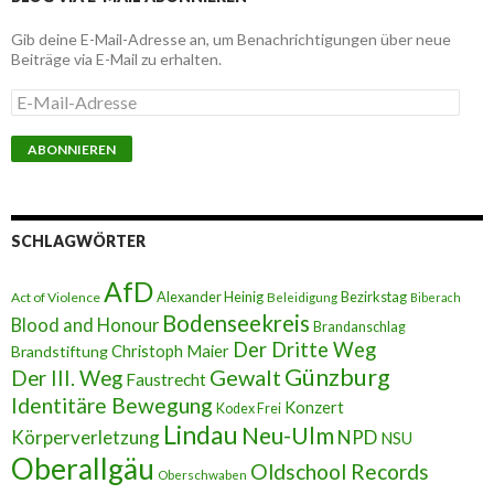
Gib deine E-Mail-Adresse an, um Benachrichtigungen über neue
Beiträge via E-Mail zu erhalten.
E
-
M
a
i
l
-
A
SCHLAGWÖRTER
d
r
AfD
e
Alexander Heinig
Bezirkstag
Act of Violence
Beleidigung
Biberach
s
Bodenseekreis
Blood and Honour
Brandanschlag
s
Der Dritte Weg
Brandstiftung
Christoph Maier
e
Günzburg
Gewalt
Der III. Weg
Faustrecht
Identitäre Bewegung
Konzert
Kodex Frei
Lindau
Neu-Ulm
Körperverletzung
NPD
NSU
Oberallgäu
Oldschool Records
Oberschwaben