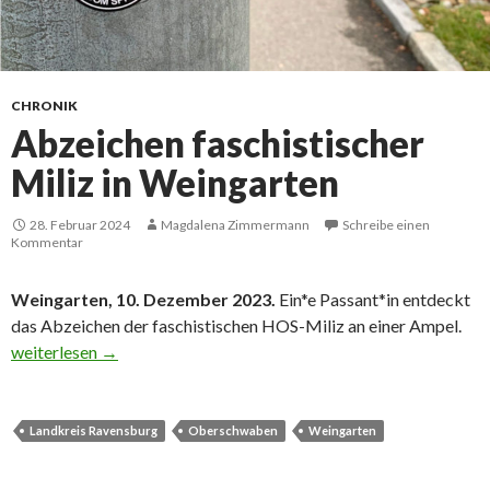
CHRONIK
Abzeichen faschistischer
Miliz in Weingarten
28. Februar 2024
Magdalena Zimmermann
Schreibe einen
Kommentar
Weingarten, 10. Dezember 2023.
Ein*e Passant*in entdeckt
das Abzeichen der faschistischen HOS-Miliz an einer Ampel.
Abzeichen faschistischer Miliz in Weingarten
weiterlesen
→
Landkreis Ravensburg
Oberschwaben
Weingarten