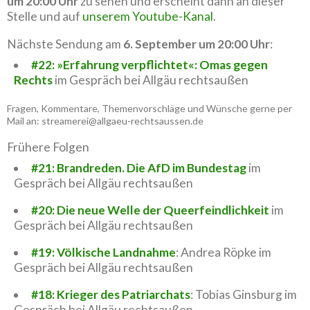
um 20:00 Uhr
zu sehen und erscheint dann an dieser
Stelle und auf
unserem Youtube-Kanal
.
Nächste Sendung am
6. September um 20:00 Uhr
:
#22: »Erfahrung verpflichtet«: Omas gegen
Rechts
im Gespräch bei Allgäu rechtsaußen
Fragen, Kommentare, Themenvorschläge und Wünsche gerne per
Mail an: streamerei@allgaeu-rechtsaussen.de
Frühere Folgen
#21: Brandreden. Die AfD im Bundestag
im
Gespräch bei Allgäu rechtsaußen
#20: Die neue Welle der Queerfeindlichkeit
im
Gespräch bei Allgäu rechtsaußen
#19: Völkische Landnahme
: Andrea Röpke im
Gespräch bei Allgäu rechtsaußen
#18: Krieger des Patriarchats
: Tobias Ginsburg im
Gespräch bei Allgäu rechtsaußen