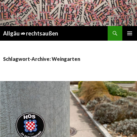
Suchen
Springe
Allgäu ⇏ rechtsaußen
zum
PRIMÄR
Inhalt
MENÜ
Schlagwort-Archive: Weingarten