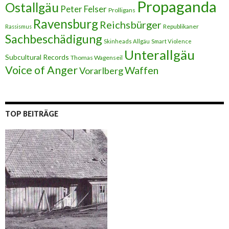
Propaganda
Ostallgäu
Peter Felser
Prolligans
Ravensburg
Reichsbürger
Republikaner
Rassismus
Sachbeschädigung
Skinheads Allgäu
Smart Violence
Unterallgäu
Subcultural Records
Thomas Wagenseil
Voice of Anger
Waffen
Vorarlberg
TOP BEITRÄGE