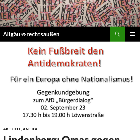
Suchen
Springe
Allgäu ⇏ rechtsaußen
zum
PRIMÄR
Inhalt
MENÜ
AKTUELL
,
ANTIFA
Lindenberg: Omas gegen