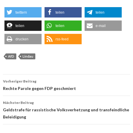
twittern
teilen
teilen
teilen
teilen
e-mail
drucken
rss-feed
AfD
Lindau
Beitrags-
Vorheriger Beitrag
Navigation
Rechte Parole gegen FDP geschmiert
Nächster Beitrag
Geldstrafe für rassistische Volksverhetzung und transfeindliche
Beleidigung