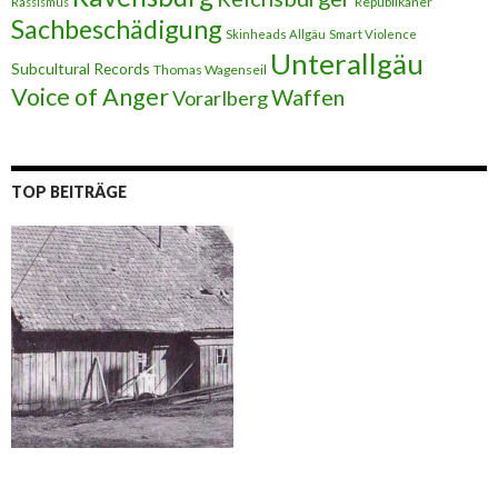
Republikaner
Rassismus
Sachbeschädigung
Skinheads Allgäu
Smart Violence
Unterallgäu
Subcultural Records
Thomas Wagenseil
Voice of Anger
Waffen
Vorarlberg
TOP BEITRÄGE