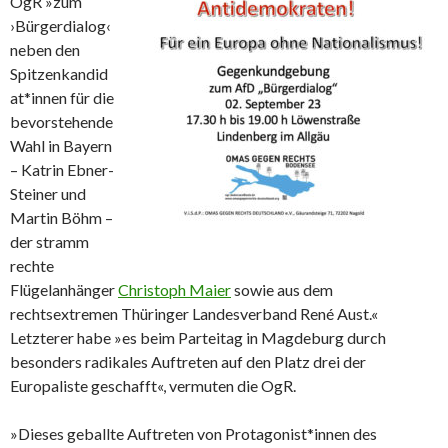
OgR »zum
›Bürgerdialog‹
neben den
Spitzenkandid
at*innen für die
bevorstehende
Wahl in Bayern
– Katrin Ebner-
Steiner und
Martin Böhm –
der stramm
rechte
Flügelanhänger
Christoph Maier
sowie aus dem
rechtsextremen Thüringer Landesverband René Aust.«
Letzterer habe »es beim Parteitag in Magdeburg durch
besonders radikales Auftreten auf den Platz drei der
Europaliste geschafft«, vermuten die OgR.
»Dieses geballte Auftreten von Protagonist*innen des