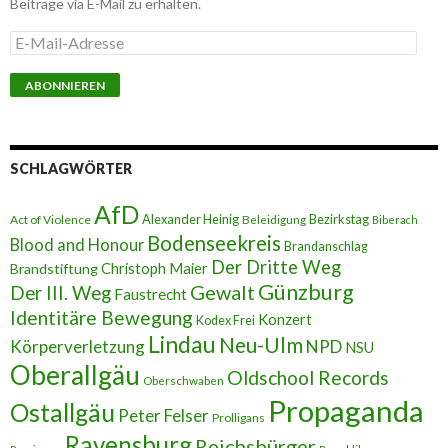
Beiträge via E-Mail zu erhalten.
E
-
M
a
i
l
-
A
SCHLAGWÖRTER
d
r
AfD
e
Alexander Heinig
Bezirkstag
Act of Violence
Beleidigung
Biberach
s
Bodenseekreis
Blood and Honour
Brandanschlag
s
Der Dritte Weg
Brandstiftung
Christoph Maier
e
Günzburg
Gewalt
Der III. Weg
Faustrecht
Identitäre Bewegung
Konzert
Kodex Frei
Lindau
Neu-Ulm
Körperverletzung
NPD
NSU
Oberallgäu
Oldschool Records
Oberschwaben
Propaganda
Ostallgäu
Peter Felser
Prolligans
Ravensburg
Reichsbürger