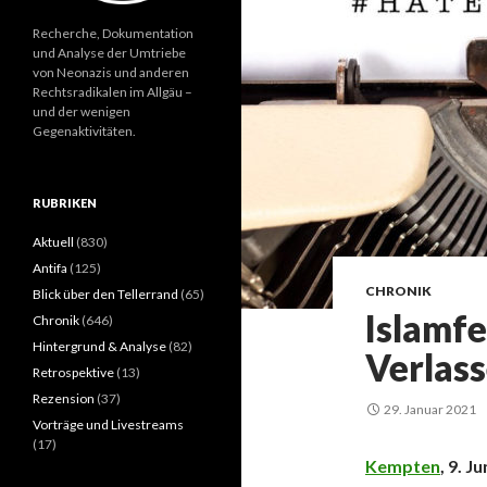
Recherche, Dokumentation
und Analyse der Umtriebe
von Neonazis und anderen
Rechtsradikalen im Allgäu –
und der wenigen
Gegenaktivitäten.
RUBRIKEN
Aktuell
(830)
Antifa
(125)
CHRONIK
Blick über den Tellerrand
(65)
Islamfe
Chronik
(646)
Hintergrund & Analyse
(82)
Verlass
Retrospektive
(13)
Rezension
(37)
29. Januar 2021
Vorträge und Livestreams
(17)
Kempten
, 9. J