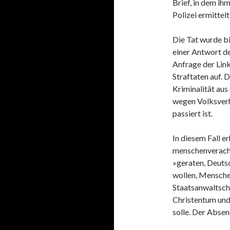
Brief, in dem ih
Polizei ermittel
Die Tat wurde bi
einer Antwort de
Anfrage der Link
Straftaten auf. D
Kriminalität au
wegen Volksverh
passiert ist.
In diesem Fall er
menschenverach
»geraten, Deutsc
wollen, Menschen
Staatsanwaltsc
Christentum und
solle. Der Absen