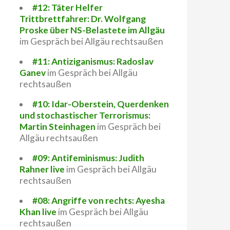
#12: Täter Helfer
Trittbrettfahrer: Dr. Wolfgang
Proske über NS-Belastete im Allgäu
im Gespräch bei Allgäu rechtsaußen
#11: Antiziganismus: Radoslav
Ganev
im Gespräch bei Allgäu
rechtsaußen
#10: Idar-Oberstein, Querdenken
und stochastischer Terrorismus:
Martin Steinhagen
im Gespräch bei
Allgäu rechtsaußen
#09: Antifeminismus: Judith
Rahner live
im Gespräch bei Allgäu
rechtsaußen
#08: Angriffe von rechts: Ayesha
Khan live
im Gespräch bei Allgäu
rechtsaußen