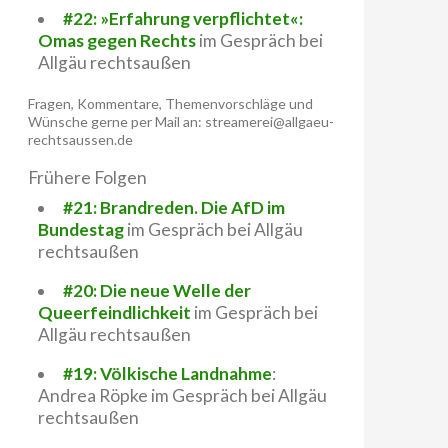
#22: »Erfahrung verpflichtet«:
Omas gegen Rechts
im Gespräch bei
Allgäu rechtsaußen
Fragen, Kommentare, Themenvorschläge und
Wünsche gerne per Mail an: streamerei@allgaeu-
rechtsaussen.de
Frühere Folgen
#21: Brandreden. Die AfD im
Bundestag
im Gespräch bei Allgäu
rechtsaußen
#20: Die neue Welle der
Queerfeindlichkeit
im Gespräch bei
Allgäu rechtsaußen
#19: Völkische Landnahme
:
Andrea Röpke im Gespräch bei Allgäu
rechtsaußen