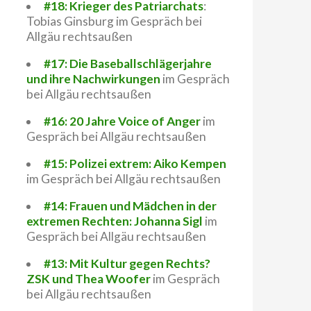
#18: Krieger des Patriarchats
:
Tobias Ginsburg im Gespräch bei
Allgäu rechtsaußen
#17: Die Baseballschlägerjahre
und ihre Nachwirkungen
im Gespräch
bei Allgäu rechtsaußen
#16: 20 Jahre Voice of Anger
im
Gespräch bei Allgäu rechtsaußen
#15: Polizei extrem: Aiko Kempen
im Gespräch bei Allgäu rechtsaußen
#14: Frauen und Mädchen in der
extremen Rechten: Johanna Sigl
im
Gespräch bei Allgäu rechtsaußen
#13: Mit Kultur gegen Rechts?
ZSK und Thea Woofer
im Gespräch
bei Allgäu rechtsaußen