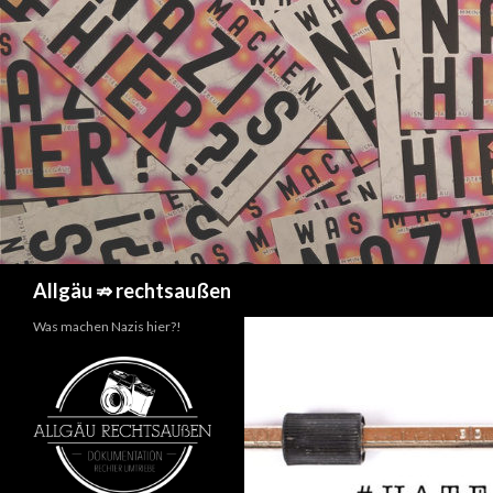
Suchen
Allgäu ⇏ rechtsaußen
Was machen Nazis hier?!