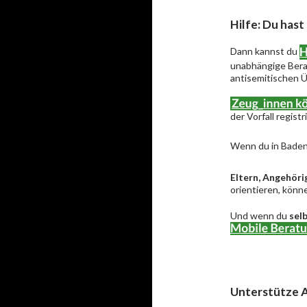
Hilfe: Du hast
Dann kannst du
unabhängige Berat
antisemitischen Ü
der Vorfall regist
Wenn du in Baden
Eltern, Angehöri
orientieren, könne
Und wenn du
sel
Unterstütze A