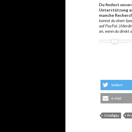
Du findest unser
Unterstützung an
manche Recherch
kannst du einen Spen
auf PayPal. (Allerdi
an, wenn du direkt 
twittern
e-mail
Ostallgäu
Pr