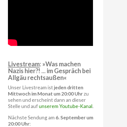
Livestream
: »Was machen
Nazis hier?! ... im Gespräch bei
Allgäu rechtsaußen«
Unser Livestream ist
jeden dritten
Mittwoch im Monat um 20:00 Uhr
zu
sehen und erscheint dann an dieser
Stelle und auf
unserem Youtube-Kanal
.
Nächste Sendung am
6. September um
20:00 Uhr
: